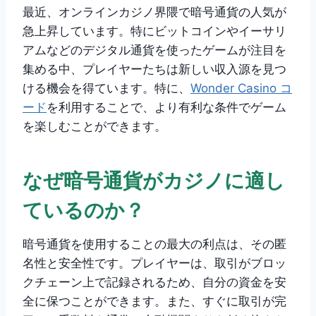
最近、オンラインカジノ界隈で暗号通貨の人気が
急上昇しています。特にビットコインやイーサリ
アムなどのデジタル通貨を使ったゲームが注目を
集める中、プレイヤーたちは新しい収入源を見つ
ける機会を得ています。特に、
Wonder Casino コ
ード
を利用することで、より有利な条件でゲーム
を楽しむことができます。
なぜ暗号通貨がカジノに適し
ているのか？
暗号通貨を使用することの最大の利点は、その匿
名性と安全性です。プレイヤーは、取引がブロッ
クチェーン上で記録されるため、自分の資金を安
全に保つことができます。また、すぐに取引が完