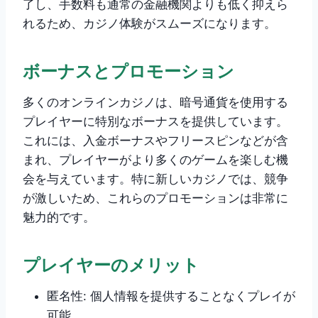
了し、手数料も通常の金融機関よりも低く抑えら
れるため、カジノ体験がスムーズになります。
ボーナスとプロモーション
多くのオンラインカジノは、暗号通貨を使用する
プレイヤーに特別なボーナスを提供しています。
これには、入金ボーナスやフリースピンなどが含
まれ、プレイヤーがより多くのゲームを楽しむ機
会を与えています。特に新しいカジノでは、競争
が激しいため、これらのプロモーションは非常に
魅力的です。
プレイヤーのメリット
匿名性: 個人情報を提供することなくプレイが
可能。