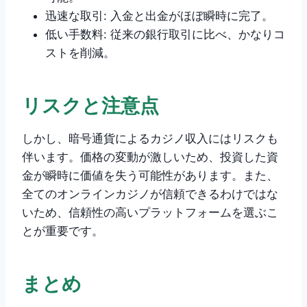
迅速な取引: 入金と出金がほぼ瞬時に完了。
低い手数料: 従来の銀行取引に比べ、かなりコ
ストを削減。
リスクと注意点
しかし、暗号通貨によるカジノ収入にはリスクも
伴います。価格の変動が激しいため、投資した資
金が瞬時に価値を失う可能性があります。また、
全てのオンラインカジノが信頼できるわけではな
いため、信頼性の高いプラットフォームを選ぶこ
とが重要です。
まとめ