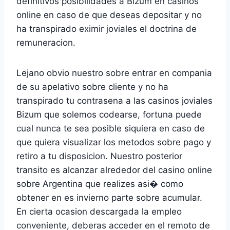
definitivos posibilidades a Bizum en casinos
online en caso de que deseas depositar y no
ha transpirado eximir joviales el doctrina de
remuneracion.
Lejano obvio nuestro sobre entrar en compania
de su apelativo sobre cliente y no ha
transpirado tu contrasena a las casinos joviales
Bizum que solemos codearse, fortuna puede
cual nunca te sea posible siquiera en caso de
que quiera visualizar los metodos sobre pago y
retiro a tu disposicion. Nuestro posterior
transito es alcanzar alrededor del casino online
sobre Argentina que realizes asi� como
obtener en es invierno parte sobre acumular.
En cierta ocasion descargada la empleo
conveniente, deberas acceder en el remoto de