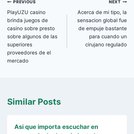
Post
PREVIOUS
NEXT
PlayUZU casino
Acerca de mi tipo, la
navigation
brinda juegos de
sensacion global fue
casino sobre presto
de empuje bastante
sobre algunos de las
para cuando un
superiores
cirujano regulado
proveedores de el
mercado
Similar Posts
Asi que importa escuchar en