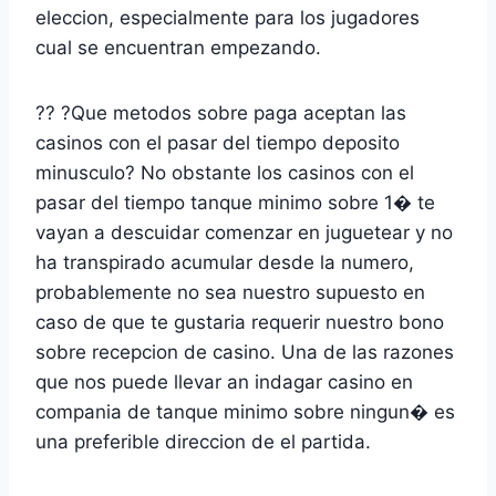
eleccion, especialmente para los jugadores
cual se encuentran empezando.
?? ?Que metodos sobre paga aceptan las
casinos con el pasar del tiempo deposito
minusculo? No obstante los casinos con el
pasar del tiempo tanque minimo sobre 1� te
vayan a descuidar comenzar en juguetear y no
ha transpirado acumular desde la numero,
probablemente no sea nuestro supuesto en
caso de que te gustaria requerir nuestro bono
sobre recepcion de casino. Una de las razones
que nos puede llevar an indagar casino en
compania de tanque minimo sobre ningun� es
una preferible direccion de el partida.