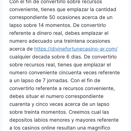
Con el fin de convertirlo sobre recursos
conveniente, tienes que emplazar la cantidad
correspondiente 50 ocasiones acerca de un
lapso sobre 14 momentos. De convertirlo
referente a dinero real, debes emplazar el
numero adecuado una treintena ocasiones
acerca de
https://divinefortunecasino-ar.com/
cualquier decada sobre 6 dias. De convertirlo
sobre recursos real, tienes que emplazar el
numero conveniente cincuenta veces referente
a un lapso de 7 jornadas. Con el fin de
convertirlo referente a recursos conveniente,
debes situar el numero correspondiente
cuarenta y cinco veces acerca de un lapso
sobre treinta momentos. Creemos cual las
depositos labios menores y mayores referente
a los casinos online resultan una magnifico