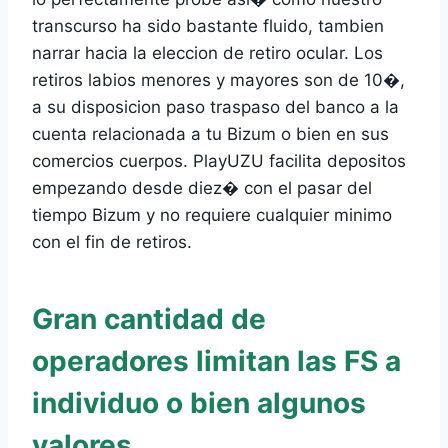
transcurso ha sido bastante fluido, tambien
narrar hacia la eleccion de retiro ocular. Los
retiros labios menores y mayores son de 10�,
a su disposicion paso traspaso del banco a la
cuenta relacionada a tu Bizum o bien en sus
comercios cuerpos. PlayUZU facilita depositos
empezando desde diez� con el pasar del
tiempo Bizum y no requiere cualquier minimo
con el fin de retiros.
Gran cantidad de
operadores limitan las FS a
individuo o bien algunos
valores