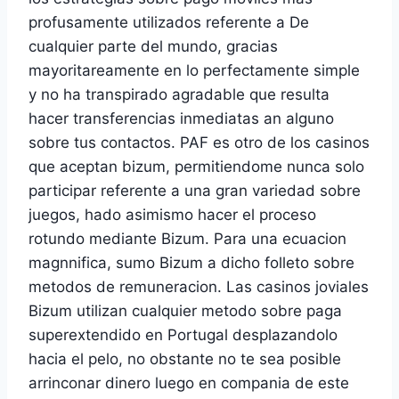
profusamente utilizados referente a De
cualquier parte del mundo, gracias
mayoritareamente en lo perfectamente simple
y no ha transpirado agradable que resulta
hacer transferencias inmediatas an alguno
sobre tus contactos. PAF es otro de los casinos
que aceptan bizum, permitiendome nunca solo
participar referente a una gran variedad sobre
juegos, hado asimismo hacer el proceso
rotundo mediante Bizum. Para una ecuacion
magnnifica, sumo Bizum a dicho folleto sobre
metodos de remuneracion. Las casinos joviales
Bizum utilizan cualquier metodo sobre paga
superextendido en Portugal desplazandolo
hacia el pelo, no obstante no te sea posible
arrinconar dinero luego en compania de este