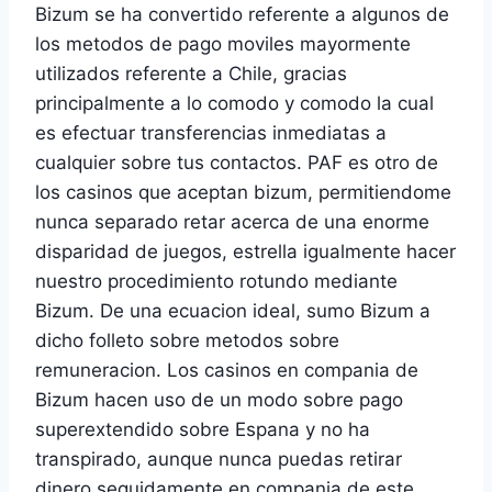
Bizum se ha convertido referente a algunos de
los metodos de pago moviles mayormente
utilizados referente a Chile, gracias
principalmente a lo comodo y comodo la cual
es efectuar transferencias inmediatas a
cualquier sobre tus contactos. PAF es otro de
los casinos que aceptan bizum, permitiendome
nunca separado retar acerca de una enorme
disparidad de juegos, estrella igualmente hacer
nuestro procedimiento rotundo mediante
Bizum. De una ecuacion ideal, sumo Bizum a
dicho folleto sobre metodos sobre
remuneracion. Los casinos en compania de
Bizum hacen uso de un modo sobre pago
superextendido sobre Espana y no ha
transpirado, aunque nunca puedas retirar
dinero seguidamente en compania de este