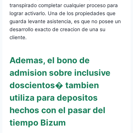
transpirado completar cualquier proceso para
lograr activarlo. Una de los propiedades que
guarda levante asistencia, es que no posee un
desarrollo exacto de creacion de una su
cliente.
Ademas, el bono de
admision sobre inclusive
doscientos� tambien
utiliza para depositos
hechos con el pasar del
tiempo Bizum