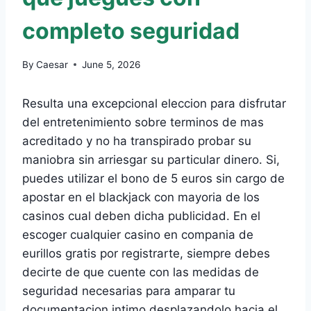
completo seguridad
By
Caesar
June 5, 2026
Resulta una excepcional eleccion para disfrutar
del entretenimiento sobre terminos de mas
acreditado y no ha transpirado probar su
maniobra sin arriesgar su particular dinero. Si,
puedes utilizar el bono de 5 euros sin cargo de
apostar en el blackjack con mayoria de los
casinos cual deben dicha publicidad. En el
escoger cualquier casino en compania de
eurillos gratis por registrarte, siempre debes
decirte de que cuente con las medidas de
seguridad necesarias para amparar tu
documentacion intimo desplazandolo hacia el