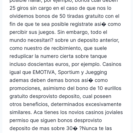
25 giros sin cargo en el caso de que nos lo
olvidemos bonos de 50 tiradas gratuito con el
fin de que te sea posible registrate asi� como
percibir sus juegos. Sin embargo, todo el
mundo necesitari? sobre un deposito anterior,
como nuestro de recibimiento, que suele
reduplicar la numero cierta sobre tanque
incluso doscientas euros, por ejemplo. Casinos
igual que EMOTIVA, Sportium y Juegging
ademas deben demas bonos asi� como
promociones, asimismo del bono de 10 eurillos
gratuito desprovisto deposito, cual poseen
otros beneficios, determinados excesivamente
similares. Aca tienes los novios casinos joviales
permiso que siguen bonos desprovisto
deposito de mas sobre 30� ?Nunca te las