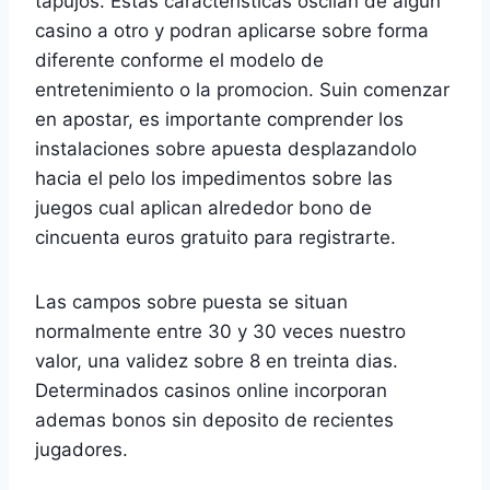
tapujos. Estas caracteristicas oscilan de algun
casino a otro y podran aplicarse sobre forma
diferente conforme el modelo de
entretenimiento o la promocion. Suin comenzar
en apostar, es importante comprender los
instalaciones sobre apuesta desplazandolo
hacia el pelo los impedimentos sobre las
juegos cual aplican alrededor bono de
cincuenta euros gratuito para registrarte.
Las campos sobre puesta se situan
normalmente entre 30 y 30 veces nuestro
valor, una validez sobre 8 en treinta dias.
Determinados casinos online incorporan
ademas bonos sin deposito de recientes
jugadores.