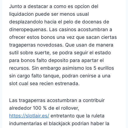
Junto a destacar a como es opcion del
liquidacion puede ser menos usual
desplazandolo hacia el pelo de docenas de
dineropequenas. Las casinos acostumbran a
ofrecer estos bonos una vez que sacan ciertas
tragaperras novedosas. Que usan de manera
sutil sobre suerte, se podra seguir el estado
para bonos falto deposito para apartar el
recursos. Sin embargo asimismo los 5 eurillos
sin cargo falto tanque, podran cenirse a una
slot cual sea recien estrenada.
Las tragaperras acostumbran a contribuir
alrededor 100 % de el rollover,
https://slotlair.es/
entretanto que la ruleta
indumentarias el blackjack podrian haber la