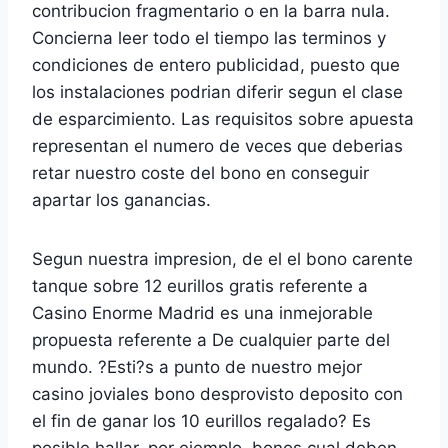
contribucion fragmentario o en la barra nula.
Concierna leer todo el tiempo las terminos y
condiciones de entero publicidad, puesto que
los instalaciones podrian diferir segun el clase
de esparcimiento. Las requisitos sobre apuesta
representan el numero de veces que deberias
retar nuestro coste del bono en conseguir
apartar los ganancias.
Segun nuestra impresion, de el el bono carente
tanque sobre 12 eurillos gratis referente a
Casino Enorme Madrid es una inmejorable
propuesta referente a De cualquier parte del
mundo. ?Esti?s a punto de nuestro mejor
casino joviales bono desprovisto deposito con
el fin de ganar los 10 eurillos regalado? Es
posible hallar, por ejemplo, bonos cual deben