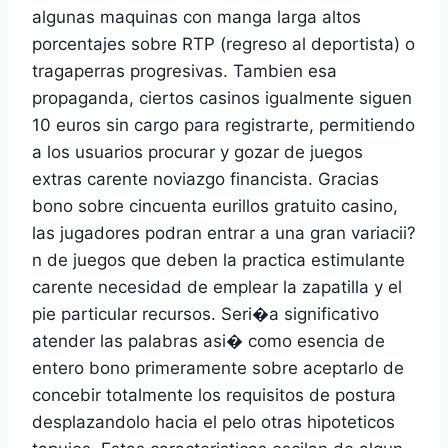
algunas maquinas con manga larga altos
porcentajes sobre RTP (regreso al deportista) o
tragaperras progresivas. Tambien esa
propaganda, ciertos casinos igualmente siguen
10 euros sin cargo para registrarte, permitiendo
a los usuarios procurar y gozar de juegos
extras carente noviazgo financista. Gracias
bono sobre cincuenta eurillos gratuito casino,
las jugadores podran entrar a una gran variacii?
n de juegos que deben la practica estimulante
carente necesidad de emplear la zapatilla y el
pie particular recursos. Seri�a significativo
atender las palabras asi� como esencia de
entero bono primeramente sobre aceptarlo de
concebir totalmente los requisitos de postura
desplazandolo hacia el pelo otras hipoteticos