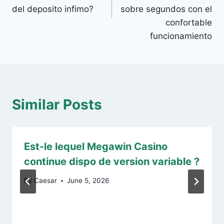
del deposito infimo?
sobre segundos con el
confortable
funcionamiento
Similar Posts
Est-le lequel Megawin Casino
continue dispo de version variable ?
By
Caesar
June 5, 2026