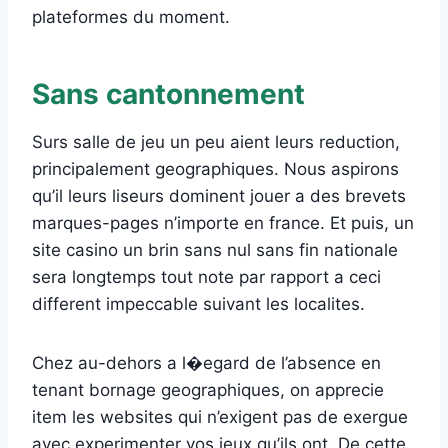
plateformes du moment.
Sans cantonnement
Surs salle de jeu un peu aient leurs reduction,
principalement geographiques. Nous aspirons
qu’il leurs liseurs dominent jouer a des brevets
marques-pages n’importe en france. Et puis, un
site casino un brin sans nul sans fin nationale
sera longtemps tout note par rapport a ceci
different impeccable suivant les localites.
Chez au-dehors a l�egard de l’absence en
tenant bornage geographiques, on apprecie
item les websites qui n’exigent pas de exergue
avec experimenter vos jeux qu’ils ont. De cette