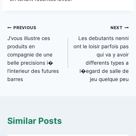
Post
PREVIOUS
NEXT
J’vous illustre ces
Les debutants nenni
navigation
produits en
ont le loisir parfois pas
compagnie de une
qui va y avoir
belle precisions i�
differents types a
l’interieur des futures
l�egard de salle de
barres
jeu quelque peu
Similar Posts