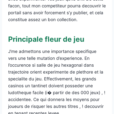
facon, tout mon competiteur pourra decouvrir le
portail sans avoir forcement s’y publier, et cela
constitue assez un bon collection.
Principale fleur de jeu
J’me admettons une importance specifique
vers une telle mutation d’experience. En
l’occurence si salle de jeu hexagonal dans
trajectoire orient experimente de plethore et la
specialite du jeu. Effectivement, les grands
casinos un tantinet doivent posseder une
ludotheque facile (i� partir de des 000 jeux) , !
accidentee. Ce qui donnera les moyens pour
joueurs de risquer les autres titres , ! decouvrir
en tenant recentes levee.