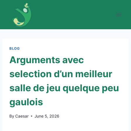
Skip
to
content
BLOG
Arguments avec
selection d’un meilleur
salle de jeu quelque peu
gaulois
By
Caesar
June 5, 2026