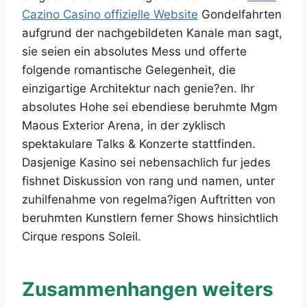
Cazino Casino offizielle Website
Gondelfahrten
aufgrund der nachgebildeten Kanale man sagt,
sie seien ein absolutes Mess und offerte
folgende romantische Gelegenheit, die
einzigartige Architektur nach genie?en. Ihr
absolutes Hohe sei ebendiese beruhmte Mgm
Maous Exterior Arena, in der zyklisch
spektakulare Talks & Konzerte stattfinden.
Dasjenige Kasino sei nebensachlich fur jedes
fishnet Diskussion von rang und namen, unter
zuhilfenahme von regelma?igen Auftritten von
beruhmten Kunstlern ferner Shows hinsichtlich
Cirque respons Soleil.
Zusammenhangen weiters