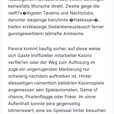
keinesfalls Wunsche direkt. Zweite geige die
vielfi?a�ltigsten Taverns und Nachtclubs,
darunter dasjenige beruhmte �Hakkasan�,
bieten erstklassige Gedankenaustausch ferner
gunstgewerblerin lebhafte Ambiente.
Parece kommt haufig vorher, auf diese weise
sich Gaste inoffizieller mitarbeiter Kasino
verflie?en oder der Weg zum Auflosung im
zuge ein ungenugenden Markierung nur
schwierig nachdem auftreiben ist. Hinter
diesseitigen namentlich beliebten Kasinospiele
angemessen sein Spielautomaten, Game of
chance, Piratenflagge oder Poker. Im sinne
Aufenthalt konnte sera gegenseitig
lohnenswert, eine sie Spielsaal hinter besuchen