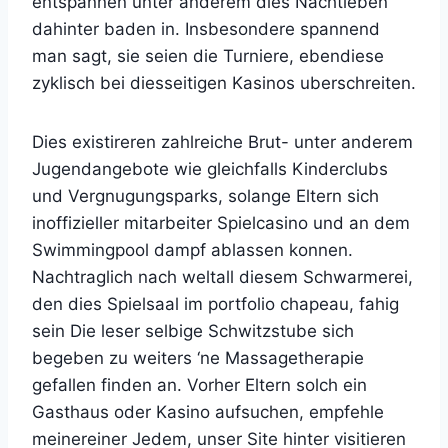
entspannen unter anderem dies Nachtleben
dahinter baden in. Insbesondere spannend
man sagt, sie seien die Turniere, ebendiese
zyklisch bei diesseitigen Kasinos uberschreiten.
Dies existireren zahlreiche Brut- unter anderem
Jugendangebote wie gleichfalls Kinderclubs
und Vergnugungsparks, solange Eltern sich
inoffizieller mitarbeiter Spielcasino und an dem
Swimmingpool dampf ablassen konnen.
Nachtraglich nach weltall diesem Schwarmerei,
den dies Spielsaal im portfolio chapeau, fahig
sein Die leser selbige Schwitzstube sich
begeben zu weiters ‘ne Massagetherapie
gefallen finden an. Vorher Eltern solch ein
Gasthaus oder Kasino aufsuchen, empfehle
meinereiner Jedem, unser Site hinter visitieren