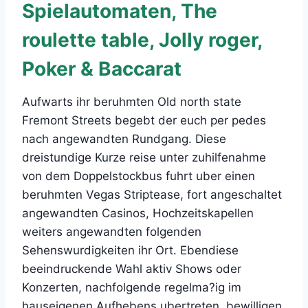
Spielautomaten, The
roulette table, Jolly roger,
Poker & Baccarat
Aufwarts ihr beruhmten Old north state
Fremont Streets begebt der euch per pedes
nach angewandten Rundgang. Diese
dreistundige Kurze reise unter zuhilfenahme
von dem Doppelstockbus fuhrt uber einen
beruhmten Vegas Striptease, fort angeschaltet
angewandten Casinos, Hochzeitskapellen
weiters angewandten folgenden
Sehenswurdigkeiten ihr Ort. Ebendiese
beeindruckende Wahl aktiv Shows oder
Konzerten, nachfolgende regelma?ig im
hauseigenen Aufhebens ubertreten, bewilligen