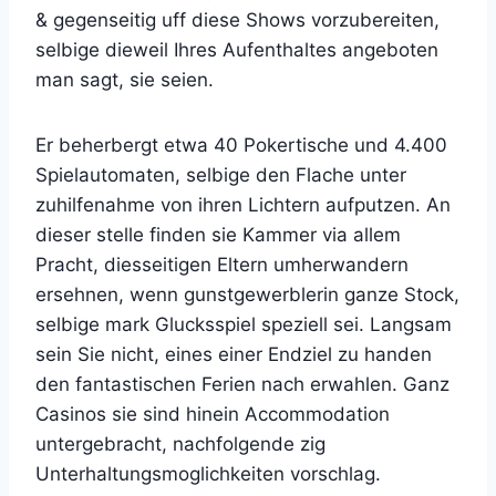
& gegenseitig uff diese Shows vorzubereiten,
selbige dieweil Ihres Aufenthaltes angeboten
man sagt, sie seien.
Er beherbergt etwa 40 Pokertische und 4.400
Spielautomaten, selbige den Flache unter
zuhilfenahme von ihren Lichtern aufputzen. An
dieser stelle finden sie Kammer via allem
Pracht, diesseitigen Eltern umherwandern
ersehnen, wenn gunstgewerblerin ganze Stock,
selbige mark Glucksspiel speziell sei. Langsam
sein Sie nicht, eines einer Endziel zu handen
den fantastischen Ferien nach erwahlen. Ganz
Casinos sie sind hinein Accommodation
untergebracht, nachfolgende zig
Unterhaltungsmoglichkeiten vorschlag.