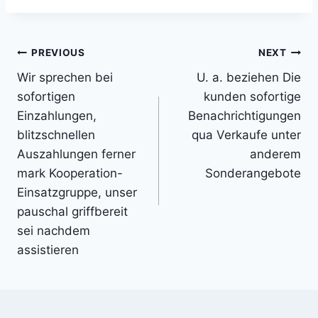
Post
PREVIOUS
NEXT
Wir sprechen bei
U. a. beziehen Die
navigation
sofortigen
kunden sofortige
Einzahlungen,
Benachrichtigungen
blitzschnellen
qua Verkaufe unter
Auszahlungen ferner
anderem
mark Kooperation-
Sonderangebote
Einsatzgruppe, unser
pauschal griffbereit
sei nachdem
assistieren