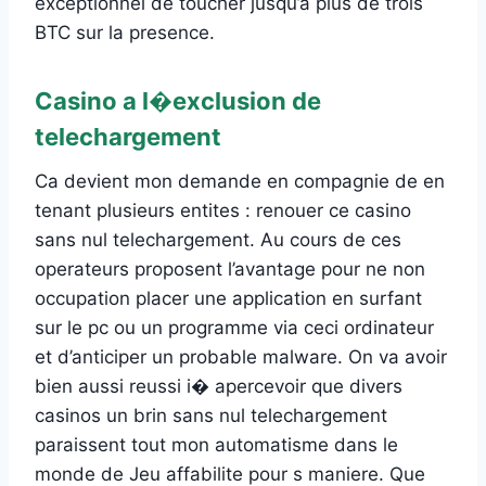
exceptionnel de toucher jusqu’a plus de trois
BTC sur la presence.
Casino a l�exclusion de
telechargement
Ca devient mon demande en compagnie de en
tenant plusieurs entites : renouer ce casino
sans nul telechargement. Au cours de ces
operateurs proposent l’avantage pour ne non
occupation placer une application en surfant
sur le pc ou un programme via ceci ordinateur
et d’anticiper un probable malware. On va avoir
bien aussi reussi i� apercevoir que divers
casinos un brin sans nul telechargement
paraissent tout mon automatisme dans le
monde de Jeu affabilite pour s maniere. Que