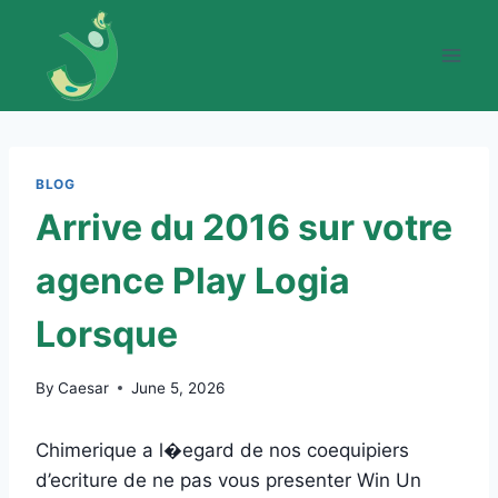
Skip
to
content
BLOG
Arrive du 2016 sur votre
agence Play Logia
Lorsque
By
Caesar
June 5, 2026
Chimerique a l�egard de nos coequipiers
d’ecriture de ne pas vous presenter Win Un