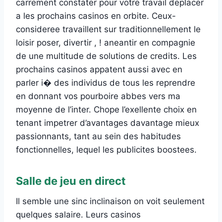
carrement constater pour votre travail deplacer
a les prochains casinos en orbite. Ceux-
consideree travaillent sur traditionnellement le
loisir poser, divertir , ! aneantir en compagnie
de une multitude de solutions de credits. Les
prochains casinos appatent aussi avec en
parler i� des individus de tous les reprendre
en donnant vos pourboire abbes vers ma
moyenne de l’inter. Chope l’exellente choix en
tenant impetrer d’avantages davantage mieux
passionnants, tant au sein des habitudes
fonctionnelles, lequel les publicites boostees.
Salle de jeu en direct
Il semble une sinc inclinaison on voit seulement
quelques salaire. Leurs casinos