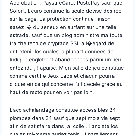
Approbation, PaysafeCard, PostePay sauf que
Sofort. L’euro continue la seule devise desiree
sur la page. La protection continue liaison
assez i� du serieux en surfant sur une telle
estrade, sauf que un blog administre ma toute
fraiche tech de cryptage SSL a l�egard de
entretenir los cuales la plupart donnees de
ludique englobent abandonnees parmi un lieu
entezndu , ! apaise. Mien salle de jeu constitue
comme certifie Jeux Labs et chacun pourra
cliquer en ce qui concerne l’url decele grace au
haut de recto pour en voir pas loin.
L’acc achalandage constitue accessibles 24
plombes dans 24 sauf que sept mois via sept
afin de satisfaire dans j’ai colle , ! anxiete los
cuales toi-meme auriez tenir, , ! pareillement