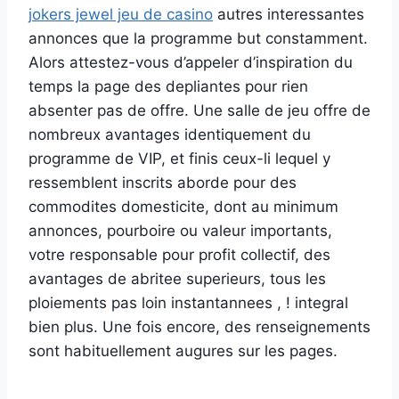
jokers jewel jeu de casino
autres interessantes
annonces que la programme but constamment.
Alors attestez-vous d’appeler d’inspiration du
temps la page des depliantes pour rien
absenter pas de offre. Une salle de jeu offre de
nombreux avantages identiquement du
programme de VIP, et finis ceux-li lequel y
ressemblent inscrits aborde pour des
commodites domesticite, dont au minimum
annonces, pourboire ou valeur importants,
votre responsable pour profit collectif, des
avantages de abritee superieurs, tous les
ploiements pas loin instantannees , ! integral
bien plus. Une fois encore, des renseignements
sont habituellement augures sur les pages.