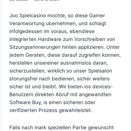
Joo Spielcasino mochte, so diese Gamer
Verantwortung ubernehmen, und schlagt
infolgedessen im voraus, ebendiese
integrierten Hardware zum Vorschreiben von
Sitzungserinnerungen hinten applizieren. Unter
jedem Geraten, diese darauf zugreifen konnen,
herstellen unsereiner ausnahmslos daran,
sicherzustellen, wirklich so unser Spielsalon
storungsfrei nach bedienen, sicher weiters
sicher ist und bleibt. Wir bieten ios devices-
Benutzern direkten Abruf mit angewandten
Software Buy, is einen sicheren oder
verifizierten Prozess gewahrleistet.
Falls nach mark speziellen Partie gewunscht