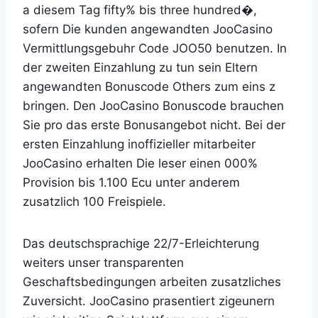
a diesem Tag fifty% bis three hundred�,
sofern Die kunden angewandten JooCasino
Vermittlungsgebuhr Code JOO50 benutzen. In
der zweiten Einzahlung zu tun sein Eltern
angewandten Bonuscode Others zum eins z
bringen. Den JooCasino Bonuscode brauchen
Sie pro das erste Bonusangebot nicht. Bei der
ersten Einzahlung inoffizieller mitarbeiter
JooCasino erhalten Die leser einen 000%
Provision bis 1.100 Ecu unter anderem
zusatzlich 100 Freispiele.
Das deutschsprachige 22/7-Erleichterung
weiters unser transparenten
Geschaftsbedingungen arbeiten zusatzliches
Zuversicht. JooCasino prasentiert zigeunern