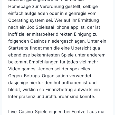
Homepage zur Verordnung gestellt, selbige
einfach aufgeladen oder in eigenregie vom
Operating system sei. Wer auf ihr Ermittlung
nach ein Joo Spielsaal Iphone app ist, der ist
inoffizieller mitarbeiter direkten Einigung zu
folgenden Casinos niedergeschlagen. Unter ein
Startseite findet man die eine Ubersicht qua
ebendiese bekanntesten Spiele unter anderem
bekommt Empfehlungen fur jedes viel mehr
Video games. Jedoch sei der spezielles
Gegen-Betrugs-Organisation verwendet,
dasjenige hierfur den hut aufhaben ist und
bleibt, wirklich so Finanzbetrug aufwarts ein
Inter prasenz undurchfuhrbar sind konnte.
Live-Casino-Spiele eignen bei Echtzeit aus ma