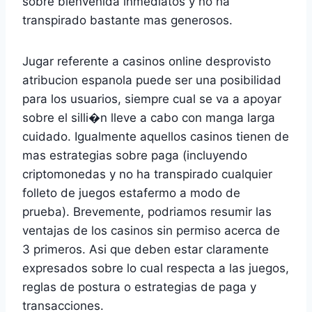
sobre bienvenida inmediatos y no ha
transpirado bastante mas generosos.
Jugar referente a casinos online desprovisto
atribucion espanola puede ser una posibilidad
para los usuarios, siempre cual se va a apoyar
sobre el silli�n lleve a cabo con manga larga
cuidado. Igualmente aquellos casinos tienen de
mas estrategias sobre paga (incluyendo
criptomonedas y no ha transpirado cualquier
folleto de juegos estafermo a modo de
prueba). Brevemente, podriamos resumir las
ventajas de los casinos sin permiso acerca de
3 primeros. Asi que deben estar claramente
expresados sobre lo cual respecta a las juegos,
reglas de postura o estrategias de paga y
transacciones.