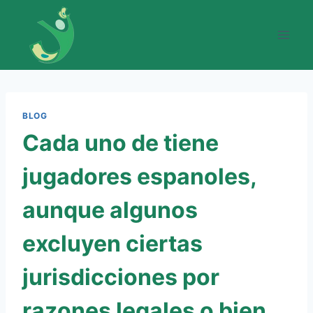
Skip
to
content
BLOG
Cada uno de tiene
jugadores espanoles,
aunque algunos
excluyen ciertas
jurisdicciones por
razones legales o bien