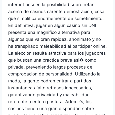
internet poseen la posibilidad sobre retar
acerca de casinos carente demostracion, cosa
que simplifica enormemente de sometimiento.
En definitiva, jugar en algun casino sin DNI
presenta una magnifico alternativa para
algunos que valoran rapidez, anonimato y no
ha transpirado maleabilidad al participar online.
La eleccion resulta atractiva para los jugadores
que buscan una practica breve asi� como
privada, preveniendo largos procesos de
comprobacion de personalidad. Utilizando la
moda, la gente podran entrar a partidas
instantaneas falto retrasos innecesarios,
garantizando privacidad y maleabilidad
referente a entero postura. Ademi?s, los
casinos tienen una gran disparidad sobre