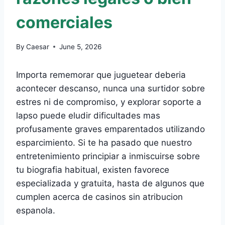
comerciales
By
Caesar
June 5, 2026
Importa rememorar que juguetear deberia
acontecer descanso, nunca una surtidor sobre
estres ni de compromiso, y explorar soporte a
lapso puede eludir dificultades mas
profusamente graves emparentados utilizando
esparcimiento. Si te ha pasado que nuestro
entretenimiento principiar a inmiscuirse sobre
tu biografia habitual, existen favorece
especializada y gratuita, hasta de algunos que
cumplen acerca de casinos sin atribucion
espanola.