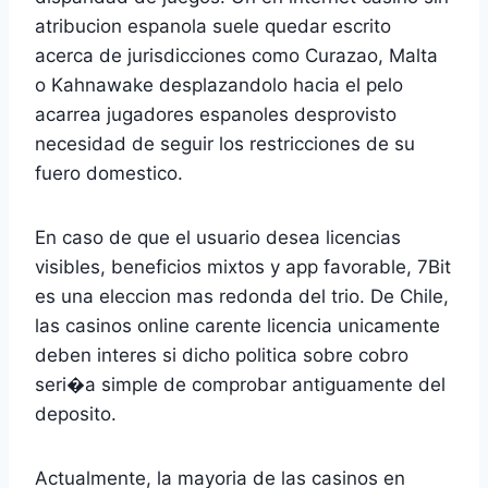
atribucion espanola suele quedar escrito
acerca de jurisdicciones como Curazao, Malta
o Kahnawake desplazandolo hacia el pelo
acarrea jugadores espanoles desprovisto
necesidad de seguir los restricciones de su
fuero domestico.
En caso de que el usuario desea licencias
visibles, beneficios mixtos y app favorable, 7Bit
es una eleccion mas redonda del trio. De Chile,
las casinos online carente licencia unicamente
deben interes si dicho politica sobre cobro
seri�a simple de comprobar antiguamente del
deposito.
Actualmente, la mayoria de las casinos en