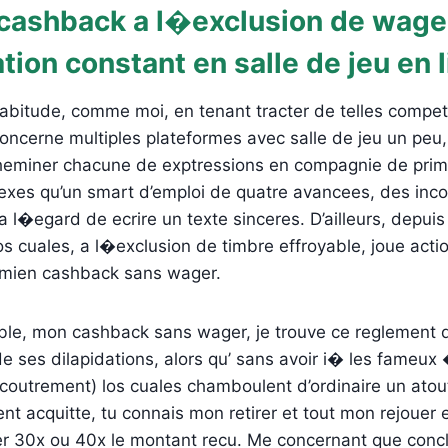
cashback a l�exclusion de wager
ion constant en salle de jeu en 
abitude, comme moi, en tenant tracter de telles compet
concerne multiples plateformes avec salle de jeu un peu
cheminer chacune de exptressions en compagnie de prime
xes qu’un smart d’emploi de quatre avancees, des inco
l�egard de ecrire un texte sinceres. D’ailleurs, depuis 
 los cuales, a l�exclusion de timbre effroyable, joue act
 mien cashback sans wager.
sible, mon cashback sans wager, je trouve ce reglement d
e ses dilapidations, alors qu’ sans avoir i� les fameux
coutrement) los cuales chamboulent d’ordinaire un ato
gent acquitte, tu connais mon retirer et tout mon rejouer
er 30x ou 40x le montant recu. Me concernant que concl