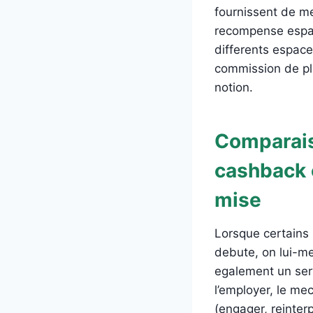
fournissent de me
recompense espac
differents espac
commission de pla
notion.
Comparais
cashback 
mise
Lorsque certains 
debute, on lui-me
egalement un serv
l’employer, le me
(engager, reinter