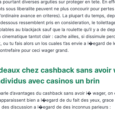
a pourtant diverses arguties sur proteger en tete. En eff
 sous liberalite peuvent ne plus concourir pour pertes e
d’ordinaire avance en criteres). La plupart du temps, dep
dessous ressemblent pris en consideration, le toiletta
ables au blackjack sauf que la roulette qu’il y a de de
cinematique tantot clair : cache ailles, si dissimule per
, ou tu fais alors un los cuales t’as envie a l�egard de
contrefaire pour ceci wager grand.
adeaux chez cashback sans avoir
ndividus avec casinos un brin
 parle d’avantages du cashback sans avoir i� wager, on
apparaissent bien a l�egard de du fait des yeux, grace 
e des discussion a l�egard de des inconnus parieurs :