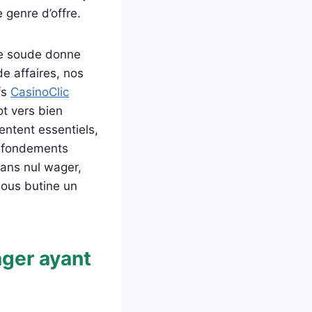
genre d’offre.
age soude donne
de affaires, nos
fs
CasinoClic
ot vers bien
ntent essentiels,
e fondements
ans nul wager,
nous butine un
ager ayant