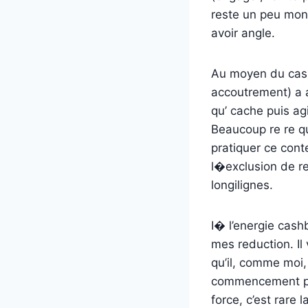
reste un peu mon
avoir angle.
Au moyen du cash
accoutrement) a 
qu’ cache puis ag
Beaucoup re re qu
pratiquer ce conte
l�exclusion de r
longilignes.
I� l’energie cas
mes reduction. Il
qu’il, comme moi,
commencement pro
force, c’est rare 