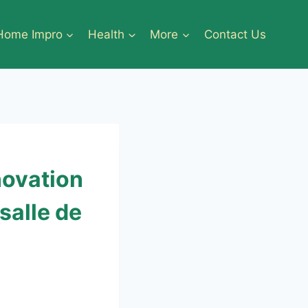
Home Impro
Health
More
Contact Us
novation
salle de