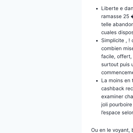
Liberte e dan
ramasse 25 �,
telle abandon
cuales dispos
Simplicite , 
combien miser
facile, offer
surtout puis 
commencement
La moins en 
cashback recu
examiner cha
joli pourboir
l’espace selo
Ou en le voyant, 