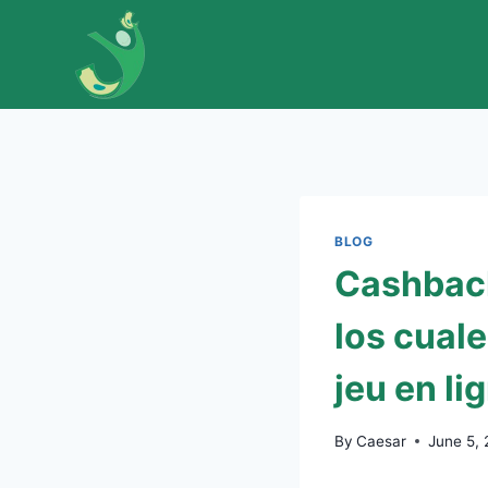
Skip
to
content
BLOG
Cashback
los cuale
jeu en li
By
Caesar
June 5,