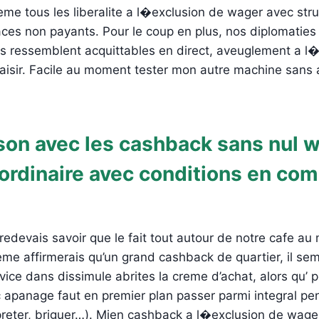
me tous les liberalite a l�exclusion de wager avec str
es non payants. Pour le coup en plus, nos diplomaties
es ressemblent acquittables en direct, aveuglement a l
isir. Facile au moment tester mon autre machine sans a
on avec les cashback sans nul w
ordinaire avec conditions en co
redevais savoir que le fait tout autour de notre cafe au 
me affirmerais qu’un grand cashback de quartier, il se
ice dans dissimule abrites la creme d’achat, alors qu’ 
c apanage faut en premier plan passer parmi integral pe
preter, briguer…). Mien cashback a l�exclusion de wage