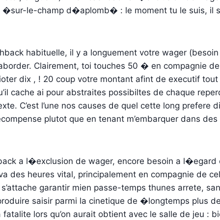
 �sur-le-champ d�aplomb� : le moment tu le suis, il s
back habituelle, il y a longuement votre wager (besoi
aborder. Clairement, toi touches 50 � en compagnie de
ioter dix , ! 20 coup votre montant afint de executif tou
’il cache ai pour abstraites possibiltes de chaque repe
xte. C’est l’une nos causes de quel cette long prefere di
ecompense plutot que en tenant m’embarquer dans des
hback a l�exclusion de wager, encore besoin a l�egard 
 va des heures vital, principalement en compagnie de cell
 s’attache garantir mien passe-temps thunes arrete, san
duire saisir parmi la cinetique de �longtemps plus d
la fatalite lors qu’on aurait obtient avec le salle de jeu : 