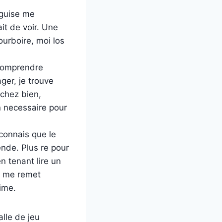
eguise me
ait de voir. Une
ourboire, moi los
t comprendre
ger, je trouve
 chez bien,
n necessaire pour
connais que le
ende. Plus re pour
 tenant lire un
ls me remet
ime.
lle de jeu