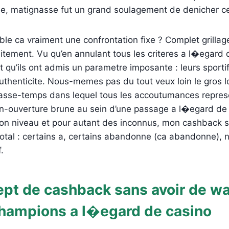
e, matignasse fut un grand soulagement de denicher ce 
mble ca vraiment une confrontation fixe ? Complet grill
faitement. Vu qu’en annulant tous les criteres a l�egard 
 qu’ils ont admis un parametre imposante : leurs sporti
 authenticite. Nous-memes pas du tout veux loin le gros l
 passe-temps dans lequel tous les accoutumances represe
an-ouverture brune au sein d’une passage a l�egard d
on niveau et pour autant des inconnus, mon cashback s
 total : certains a, certains abandonne (ca abandonne), 
.
cept de cashback sans avoir de w
 champions a l�egard de casino