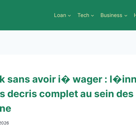
Loan
Tech
Business
 sans avoir i� wager : l�in
s decris complet au sein des 
gne
 2026