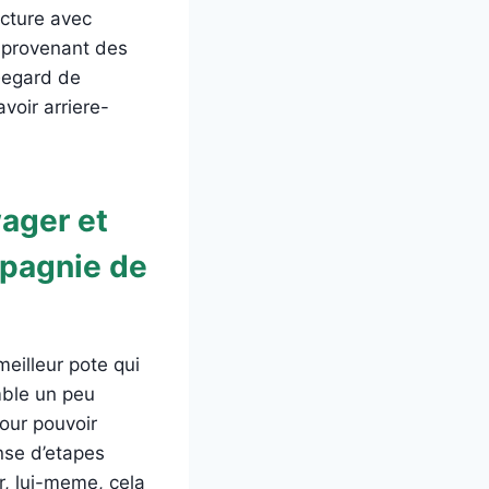
ucture avec
 provenant des
�egard de
voir arriere-
ager et
mpagnie de
meilleur pote qui
mble un peu
pour pouvoir
nse d’etapes
r, lui-meme, cela