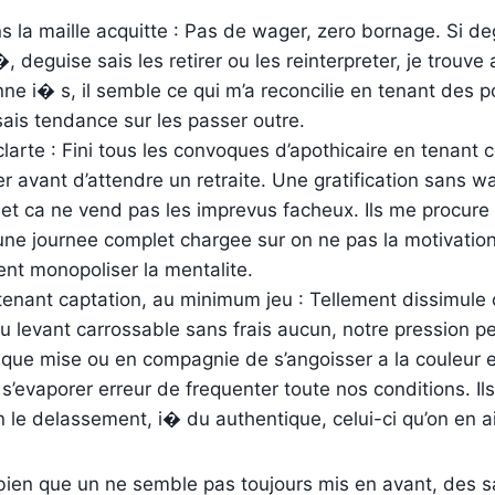
s la maille acquitte : Pas de wager, zero bornage. Si d
 deguise sais les retirer ou les reinterpreter, je trouve 
ne i� s, il semble ce qui m’a reconcilie en tenant des p
ais tendance sur les passer outre.
! clarte : Fini tous les convoques d’apothicaire en tenan
 avant d’attendre un retraite. Une gratification sans wa
t, et ca ne vend pas les imprevus facheux. Ils me procure
une journee complet chargee sur on ne pas la motivatio
 monopoliser la mentalite.
tenant captation, au minimum jeu : Tellement dissimule 
 levant carrossable sans frais aucun, notre pression p
que mise ou en compagnie de s’angoisser a la couleur en
e s’evaporer erreur de frequenter toute nos conditions. I
n le delassement, i� du authentique, celui-ci qu’on en a
bien que un ne semble pas toujours mis en avant, des sa