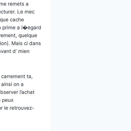
e me remets a
cturer. Le mec
rsque cache
n prime a l�egard
ivement, quelque
on). Mais ci dans
avant d’ mien
 carrement ta,
ainsi on a
bserver l’achat
e peux
r le retrouvez-