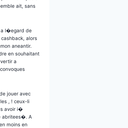
emble ait, sans
n a l�egard de
 cashback, alors
t mon aneantir.
rdre en souhaitant
vertir a
 convoques
de jouer avec
es , ! ceux-li
s avoir i�
e abritees�. A
bien moins en