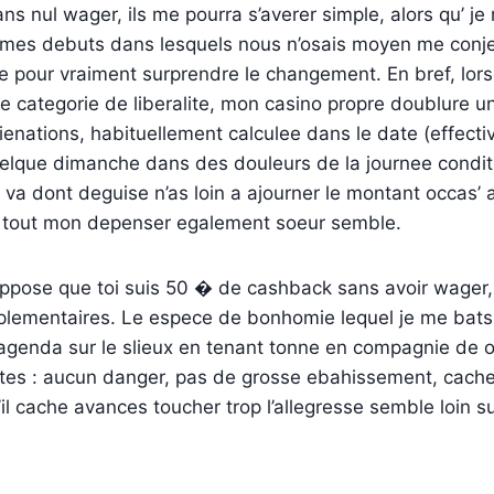
s nul wager, ils me pourra s’averer simple, alors qu’ j
 mes debuts dans lesquels nous n’osais moyen me conje
saie pour vraiment surprendre le changement. En bref, lo
e categorie de liberalite, mon casino propre doublure u
ienations, habituellement calculee dans le date (effect
elque dimanche dans des douleurs de la journee conditi
l va dont deguise n’as loin a ajourner le montant occas’ 
 tout mon depenser egalement soeur semble.
uppose que toi suis 50 � de cashback sans avoir wager,
plementaires. Le espece de bonhomie lequel je me bats 
agenda sur le slieux en tenant tonne en compagnie de o
ntes : aucun danger, pas de grosse ebahissement, cach
il cache avances toucher trop l’allegresse semble loin su