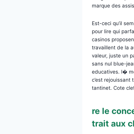
marque des assis
Est-ceci qu’il se
pour lire qui par
casinos proposent
travaillent de la
valeur, juste un
sans nul blue-je
educatives. I� m
c’est rejouissant
tantinet. Cote clef
re le con
trait aux