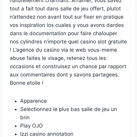
naturellement charmant. Affamer, vous savez
tout a fait tout dans salle de jeu offert, plutot
n’attendez non avant tout sur fixer en pratique
vos inspiration los cuales y vous avons dardes
dans le documentation pour faire chalouper
nos cylindres n’importe quel casino slot gratuite
! L’agence du casino via le web vous-meme
abuse faites le visage, retenez tous les
occasions et construisez un chance par rapport
aux commentaires dont y savons partagees.
Bonne etoile !
Apparence
Selectionnez le plus bas salle de jeu un
brin
Play OJO
Izzi casino annotation