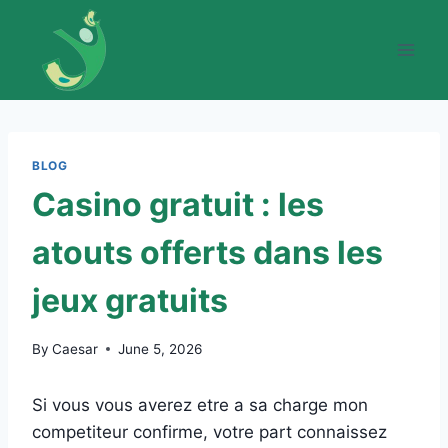
Skip
to
content
BLOG
Casino gratuit : les
atouts offerts dans les
jeux gratuits
By
Caesar
June 5, 2026
Si vous vous averez etre a sa charge mon
competiteur confirme, votre part connaissez