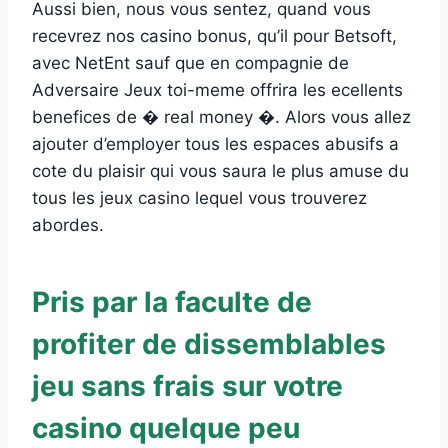
Aussi bien, nous vous sentez, quand vous
recevrez nos casino bonus, qu’il pour Betsoft,
avec NetEnt sauf que en compagnie de
Adversaire Jeux toi-meme offrira les ecellents
benefices de � real money �. Alors vous allez
ajouter d’employer tous les espaces abusifs a
cote du plaisir qui vous saura le plus amuse du
tous les jeux casino lequel vous trouverez
abordes.
Pris par la faculte de
profiter de dissemblables
jeu sans frais sur votre
casino quelque peu