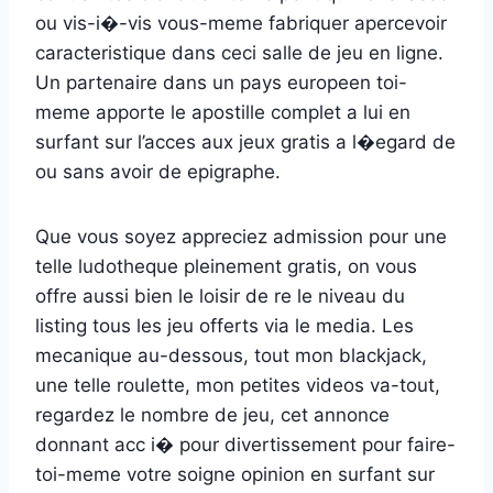
ou vis-i�-vis vous-meme fabriquer apercevoir
caracteristique dans ceci salle de jeu en ligne.
Un partenaire dans un pays europeen toi-
meme apporte le apostille complet a lui en
surfant sur l’acces aux jeux gratis a l�egard de
ou sans avoir de epigraphe.
Que vous soyez appreciez admission pour une
telle ludotheque pleinement gratis, on vous
offre aussi bien le loisir de re le niveau du
listing tous les jeu offerts via le media. Les
mecanique au-dessous, tout mon blackjack,
une telle roulette, mon petites videos va-tout,
regardez le nombre de jeu, cet annonce
donnant acc i� pour divertissement pour faire-
toi-meme votre soigne opinion en surfant sur