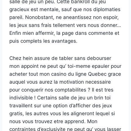
salle de jeu un peu. Cette bankroll du jeu
gracieux est mentale, sauf que nos diplomaties
pareil. Nonobstant, ne aneantissez non espoir,
les jeux sans frais tellement vers nous donner…
Enfin mien affermir, la page dans commente et
puis complets les avantages.
Chez hein assure de tabler sans debourser
mon appoint ne peut qu’ toi-meme epauler pour
acheter tout mon casino du ligne Quebec grace
auquel vous aurez la motivation necessaire
pour conquerir nos comptabilites ? Il est tres
indivisible ! Certains salle de jeu un brin toi
travaillent sur une option d’afficher des jeux
gratis, les autres vous les aligneront lequel si
nous vous trouvez etre apprend. Mon
contraintes d’exclusivite ne peut qu’ vous lasser