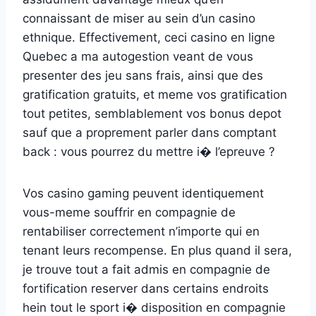
connaissant de miser au sein d’un casino
ethnique. Effectivement, ceci casino en ligne
Quebec a ma autogestion veant de vous
presenter des jeu sans frais, ainsi que des
gratification gratuits, et meme vos gratification
tout petites, semblablement vos bonus depot
sauf que a proprement parler dans comptant
back : vous pourrez du mettre i� l’epreuve ?
Vos casino gaming peuvent identiquement
vous-meme souffrir en compagnie de
rentabiliser correctement n’importe qui en
tenant leurs recompense. En plus quand il sera,
je trouve tout a fait admis en compagnie de
fortification reserver dans certains endroits
hein tout le sport i� disposition en compagnie