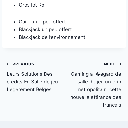
Gros lot Roll
Caillou un peu offert
Blackjack un peu offert
Blackjack de l’environnement
Post
PREVIOUS
NEXT
Leurs Solutions Des
Gaming a l�egard de
navigation
credits En Salle de jeu
salle de jeu un brin
Legerement Belges
metropolitain: cette
nouvelle attirance des
francais