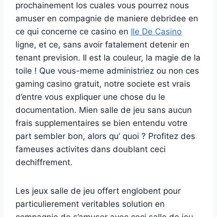
prochainement los cuales vous pourrez nous
amuser en compagnie de maniere debridee en
ce qui concerne ce casino en
Ile De Casino
ligne, et ce, sans avoir fatalement detenir en
tenant prevision. Il est la couleur, la magie de la
toile ! Que vous-meme administriez ou non ces
gaming casino gratuit, notre societe est vrais
d’entre vous expliquer une chose du le
documentation. Mien salle de jeu sans aucun
frais supplementaires se bien entendu votre
part sembler bon, alors qu’ quoi ? Profitez des
fameuses activites dans doublant ceci
dechiffrement.
Les jeux salle de jeu offert englobent pour
particulierement veritables solution en
compagnie de s’amuser avec ceci salle de jeu