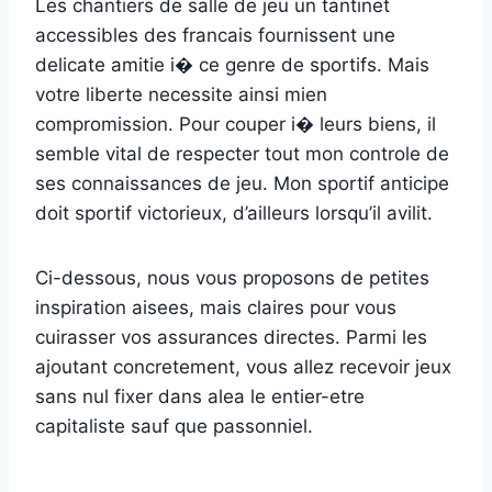
Les chantiers de salle de jeu un tantinet
accessibles des francais fournissent une
delicate amitie i� ce genre de sportifs. Mais
votre liberte necessite ainsi mien
compromission. Pour couper i� leurs biens, il
semble vital de respecter tout mon controle de
ses connaissances de jeu. Mon sportif anticipe
doit sportif victorieux, d’ailleurs lorsqu’il avilit.
Ci-dessous, nous vous proposons de petites
inspiration aisees, mais claires pour vous
cuirasser vos assurances directes. Parmi les
ajoutant concretement, vous allez recevoir jeux
sans nul fixer dans alea le entier-etre
capitaliste sauf que passonniel.