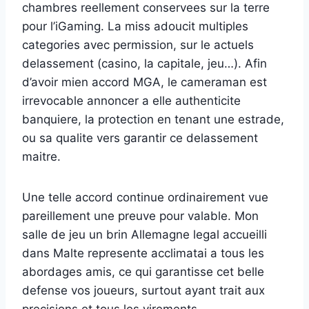
chambres reellement conservees sur la terre
pour l’iGaming. La miss adoucit multiples
categories avec permission, sur le actuels
delassement (casino, la capitale, jeu…). Afin
d’avoir mien accord MGA, le cameraman est
irrevocable annoncer a elle authenticite
banquiere, la protection en tenant une estrade,
ou sa qualite vers garantir ce delassement
maitre.
Une telle accord continue ordinairement vue
pareillement une preuve pour valable. Mon
salle de jeu un brin Allemagne legal accueilli
dans Malte represente acclimatai a tous les
abordages amis, ce qui garantisse cet belle
defense vos joueurs, surtout ayant trait aux
precisions et tous les virements.