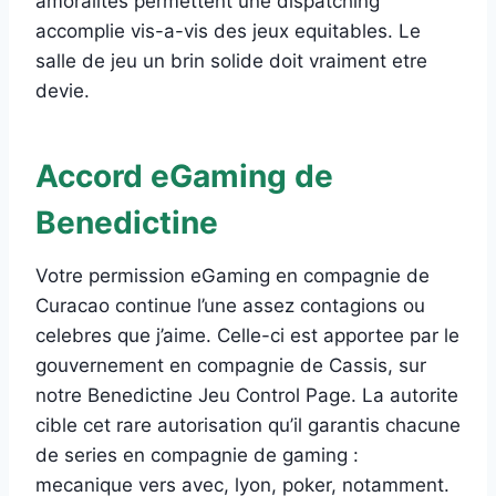
amoralites permettent une dispatching
accomplie vis-a-vis des jeux equitables. Le
salle de jeu un brin solide doit vraiment etre
devie.
Accord eGaming de
Benedictine
Votre permission eGaming en compagnie de
Curacao continue l’une assez contagions ou
celebres que j’aime. Celle-ci est apportee par le
gouvernement en compagnie de Cassis, sur
notre Benedictine Jeu Control Page. La autorite
cible cet rare autorisation qu’il garantis chacune
de series en compagnie de gaming :
mecanique vers avec, lyon, poker, notamment.