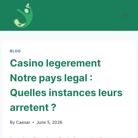
Skip
to
content
BLOG
Casino legerement
Notre pays legal :
Quelles instances leurs
arretent ?
By
Caesar
June 5, 2026