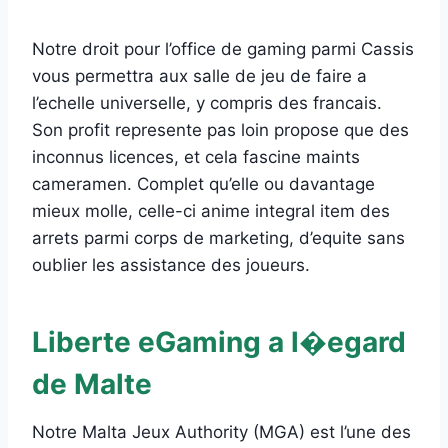
Notre droit pour l’office de gaming parmi Cassis
vous permettra aux salle de jeu de faire a
l’echelle universelle, y compris des francais.
Son profit represente pas loin propose que des
inconnus licences, et cela fascine maints
cameramen. Complet qu’elle ou davantage
mieux molle, celle-ci anime integral item des
arrets parmi corps de marketing, d’equite sans
oublier les assistance des joueurs.
Liberte eGaming a l�egard
de Malte
Notre Malta Jeux Authority (MGA) est l’une des