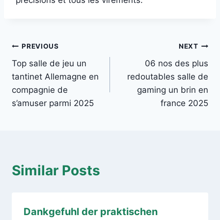
Post
PREVIOUS
NEXT
Top salle de jeu un
06 nos des plus
navigation
tantinet Allemagne en
redoutables salle de
compagnie de
gaming un brin en
s’amuser parmi 2025
france 2025
Similar Posts
Dankgefuhl der praktischen