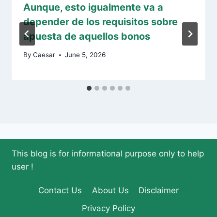
Aunque, esto igualmente va a
depender de los requisitos sobre
apuesta de aquellos bonos
By
Caesar
June 5, 2026
This blog is for informational purpose only to help
user !
Contact Us
About Us
Disclaimer
Privacy Policy