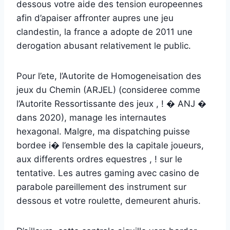
dessous votre aide des tension europeennes
afin d’apaiser affronter aupres une jeu
clandestin, la france a adopte de 2011 une
derogation abusant relativement le public.
Pour l’ete, l’Autorite de Homogeneisation des
jeux du Chemin (ARJEL) (consideree comme
l’Autorite Ressortissante des jeux , ! � ANJ �
dans 2020), manage les internautes
hexagonal. Malgre, ma dispatching puisse
bordee i� l’ensemble des la capitale joueurs,
aux differents ordres equestres , ! sur le
tentative. Les autres gaming avec casino de
parabole pareillement des instrument sur
dessous et votre roulette, demeurent ahuris.