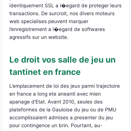
identiquement SSL a l�egard de proteger leurs
transactions. De surcroit, nos divers moteurs
web specialises peuvent marquer
l’enregistrement a l�egard de softwares
agressifs sur un website.
Le droit vos salle de jeu un
tantinet en france
L’emplacement de loi des jeux parmi trajectoire
en france a long ete aneanti avec mien
apanage d’Etat. Avant 2010, seules des
plateformes de la Gauloise du jeu ou de PMU
accomplissaient admises a presenter du jeu
pour contingence un brin. Pourtant, au-