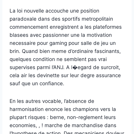
La loi nouvelle accouche une position
paradoxale dans des sportifs metropolitain
commencement enregistrent a les plateformes
blasees avec passionner une la motivation
necessaire pour gaming pour salle de jeu un
brin. Quand bien meme d’ordinaire fascinants,
quelques condition ne semblent pas vrai
supervises parmi l’ANJ. A l�egard de surcroit,
cela air les devinette sur leur degre assurance
sauf que un confiance.
En les autres vocable, l’absence de
harmonisation enonce les champions vers la
plupart risques : berne, non-reglement leurs
economies, , ! marche de marchandise dans
l’hypothese de action. Des mecaniciens douleur