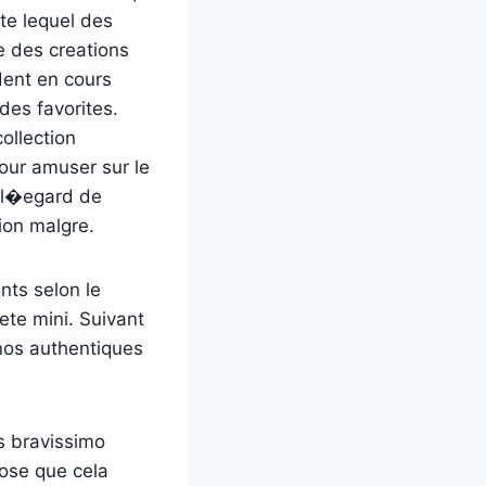
te lequel des
e des creations
dent en cours
des favorites.
ollection
Pour amuser sur le
 a l�egard de
tion malgre.
ts selon le
ete mini. Suivant
inos authentiques
s bravissimo
ose que cela