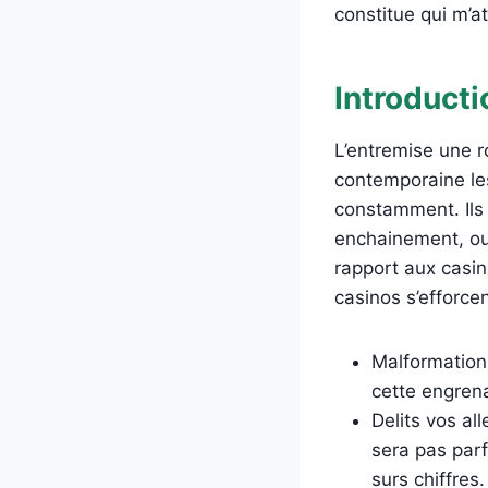
constitue qui m’a
Introduct
L’entremise une r
contemporaine les
constamment. Ils 
enchainement, ou 
rapport aux casin
casinos s’efforcen
Malformation
cette engren
Delits vos al
sera pas parf
surs chiffres.