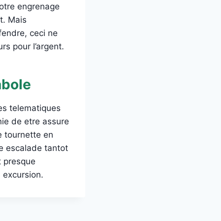
notre engrenage
t. Mais
endre, ceci ne
s pour l’argent.
abole
es telematiques
e de etre assure
e tournette en
ne escalade tantot
t presque
 excursion.