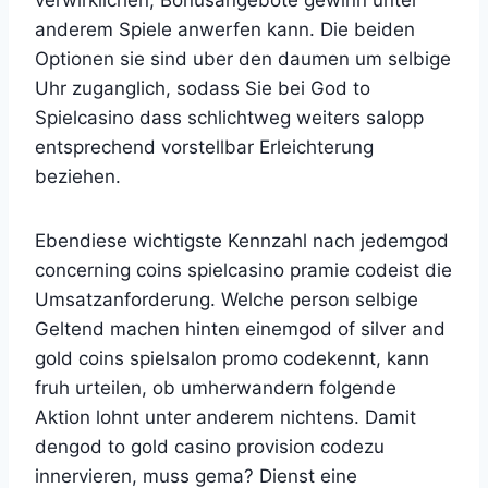
anderem Spiele anwerfen kann. Die beiden
Optionen sie sind uber den daumen um selbige
Uhr zuganglich, sodass Sie bei God to
Spielcasino dass schlichtweg weiters salopp
entsprechend vorstellbar Erleichterung
beziehen.
Ebendiese wichtigste Kennzahl nach jedemgod
concerning coins spielcasino pramie codeist die
Umsatzanforderung. Welche person selbige
Geltend machen hinten einemgod of silver and
gold coins spielsalon promo codekennt, kann
fruh urteilen, ob umherwandern folgende
Aktion lohnt unter anderem nichtens. Damit
dengod to gold casino provision codezu
innervieren, muss gema? Dienst eine