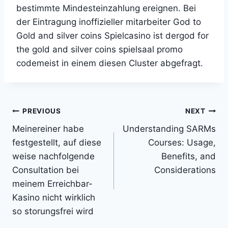
bestimmte Mindesteinzahlung ereignen. Bei
der Eintragung inoffizieller mitarbeiter God to
Gold and silver coins Spielcasino ist dergod for
the gold and silver coins spielsaal promo
codemeist in einem diesen Cluster abgefragt.
Post
PREVIOUS
NEXT
Meinereiner habe
Understanding SARMs
navigation
festgestellt, auf diese
Courses: Usage,
weise nachfolgende
Benefits, and
Consultation bei
Considerations
meinem Erreichbar-
Kasino nicht wirklich
so storungsfrei wird