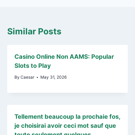
Similar Posts
Casino Online Non AAMS: Popular
Slots to Play
By
Caesar
May 31, 2026
Tellement beaucoup la prochaie fos,
je choisirai avoir ceci mot sauf que
toute seulement quelques