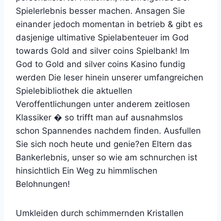
Spielerlebnis besser machen. Ansagen Sie
einander jedoch momentan in betrieb & gibt es
dasjenige ultimative Spielabenteuer im God
towards Gold and silver coins Spielbank! Im
God to Gold and silver coins Kasino fundig
werden Die leser hinein unserer umfangreichen
Spielebibliothek die aktuellen
Veroffentlichungen unter anderem zeitlosen
Klassiker � so trifft man auf ausnahmslos
schon Spannendes nachdem finden. Ausfullen
Sie sich noch heute und genie?en Eltern das
Bankerlebnis, unser so wie am schnurchen ist
hinsichtlich Ein Weg zu himmlischen
Belohnungen!
Umkleiden durch schimmernden Kristallen