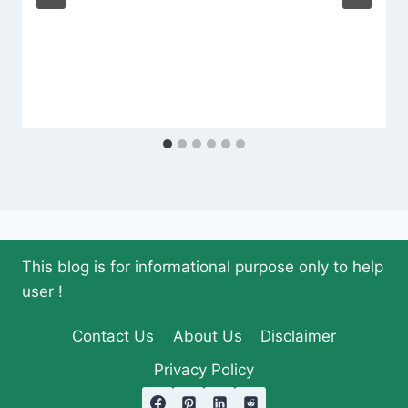
This blog is for informational purpose only to help
user !
Contact Us
About Us
Disclaimer
Privacy Policy