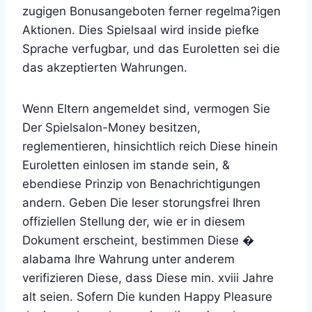
zugigen Bonusangeboten ferner regelma?igen
Aktionen. Dies Spielsaal wird inside piefke
Sprache verfugbar, und das Euroletten sei die
das akzeptierten Wahrungen.
Wenn Eltern angemeldet sind, vermogen Sie
Der Spielsalon-Money besitzen,
reglementieren, hinsichtlich reich Diese hinein
Euroletten einlosen im stande sein, &
ebendiese Prinzip von Benachrichtigungen
andern. Geben Die leser storungsfrei Ihren
offiziellen Stellung der, wie er in diesem
Dokument erscheint, bestimmen Diese �
alabama Ihre Wahrung unter anderem
verifizieren Diese, dass Diese min. xviii Jahre
alt seien. Sofern Die kunden Happy Pleasure