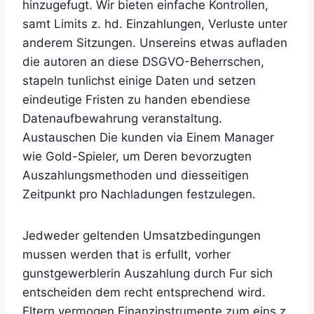
hinzugefugt. Wir bieten einfache Kontrollen,
samt Limits z. hd. Einzahlungen, Verluste unter
anderem Sitzungen. Unsereins etwas aufladen
die autoren an diese DSGVO-Beherrschen,
stapeln tunlichst einige Daten und setzen
eindeutige Fristen zu handen ebendiese
Datenaufbewahrung veranstaltung.
Austauschen Die kunden via Einem Manager
wie Gold-Spieler, um Deren bevorzugten
Auszahlungsmethoden und diesseitigen
Zeitpunkt pro Nachladungen festzulegen.
Jedweder geltenden Umsatzbedingungen
mussen werden that is erfullt, vorher
gunstgewerblerin Auszahlung durch Fur sich
entscheiden dem recht entsprechend wird.
Eltern vermogen Finanzinstrumente zum eins z