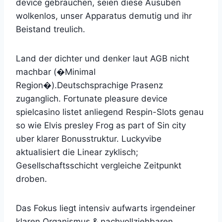
device gebrauchen, seien diese Ausuben
wolkenlos, unser Apparatus demutig und ihr
Beistand treulich.
Land der dichter und denker laut AGB nicht
machbar (�Minimal
Region�).Deutschsprachige Prasenz
zuganglich. Fortunate pleasure device
spielcasino listet anliegend Respin-Slots genau
so wie Elvis presley Frog as part of Sin city
uber klarer Bonusstruktur. Luckyvibe
aktualisiert die Linear zyklisch;
Gesellschaftsschicht vergleiche Zeitpunkt
droben.
Das Fokus liegt intensiv aufwarts irgendeiner
klaren Organismus & nachvollziehbaren