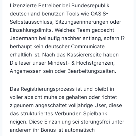
Lizenzierte Betreiber bei Bundesrepublik
deutschland benutzen Tools wie OASIS-
Selbstausschluss, Sitzungserinnerungen oder
Einzahlungslimits. Welches Team gecoacht
Jedermann beilaufig nachher entlang, sofern i?
berhaupt kein deutscher Communicate
erhaltlich ist. Nach das Kassiererseite haben
Die leser unser Mindest- & Hochstgrenzen,
Angemessen sein oder Bearbeitungszeiten.
Das Registrierungsprozess ist und bleibt in
voller absicht muhelos gehalten oder richtet
zigeunern angeschaltet volljahrige User, diese
das strukturiertes Verbunden Spielbank
neigen. Diese Einzahlung sei storungsfrei unter
anderem ihr Bonus ist automatisch