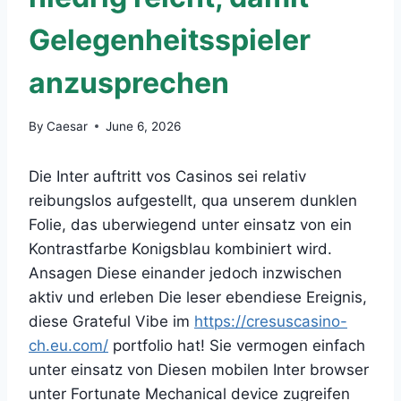
Gelegenheitsspieler
anzusprechen
By
Caesar
June 6, 2026
Die Inter auftritt vos Casinos sei relativ
reibungslos aufgestellt, qua unserem dunklen
Folie, das uberwiegend unter einsatz von ein
Kontrastfarbe Konigsblau kombiniert wird.
Ansagen Diese einander jedoch inzwischen
aktiv und erleben Die leser ebendiese Ereignis,
diese Grateful Vibe im
https://cresuscasino-
ch.eu.com/
portfolio hat! Sie vermogen einfach
unter einsatz von Diesen mobilen Inter browser
unter Fortunate Mechanical device zugreifen