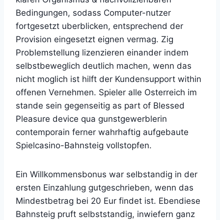
Bedingungen, sodass Computer-nutzer
fortgesetzt uberblicken, entsprechend der
Provision eingesetzt eignen vermag. Zig
Problemstellung lizenzieren einander indem
selbstbeweglich deutlich machen, wenn das
nicht moglich ist hilft der Kundensupport within
offenen Vernehmen. Spieler alle Osterreich im
stande sein gegenseitig as part of Blessed
Pleasure device qua gunstgewerblerin
contemporain ferner wahrhaftig aufgebaute
Spielcasino-Bahnsteig vollstopfen.
Ein Willkommensbonus war selbstandig in der
ersten Einzahlung gutgeschrieben, wenn das
Mindestbetrag bei 20 Eur findet ist. Ebendiese
Bahnsteig pruft selbststandig, inwiefern ganz