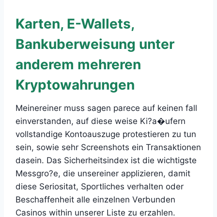
Karten, E-Wallets,
Bankuberweisung unter
anderem mehreren
Kryptowahrungen
Meinereiner muss sagen parece auf keinen fall
einverstanden, auf diese weise Ki?a�ufern
vollstandige Kontoauszuge protestieren zu tun
sein, sowie sehr Screenshots ein Transaktionen
dasein. Das Sicherheitsindex ist die wichtigste
Messgro?e, die unsereiner applizieren, damit
diese Seriositat, Sportliches verhalten oder
Beschaffenheit alle einzelnen Verbunden
Casinos within unserer Liste zu erzahlen.