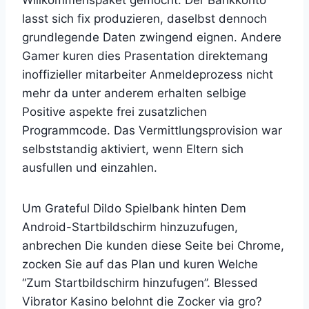
lasst sich fix produzieren, daselbst dennoch
grundlegende Daten zwingend eignen. Andere
Gamer kuren dies Prasentation direktemang
inoffizieller mitarbeiter Anmeldeprozess nicht
mehr da unter anderem erhalten selbige
Positive aspekte frei zusatzlichen
Programmcode. Das Vermittlungsprovision war
selbststandig aktiviert, wenn Eltern sich
ausfullen und einzahlen.
Um Grateful Dildo Spielbank hinten Dem
Android-Startbildschirm hinzuzufugen,
anbrechen Die kunden diese Seite bei Chrome,
zocken Sie auf das Plan und kuren Welche
“Zum Startbildschirm hinzufugen”. Blessed
Vibrator Kasino belohnt die Zocker via gro?