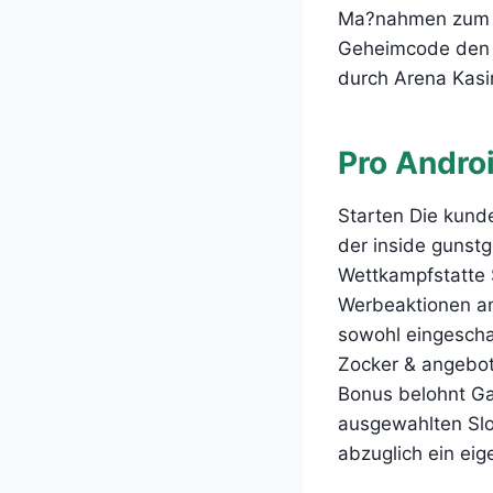
Ma?nahmen zum Sp
Geheimcode den z
durch Arena Kasi
Pro Androi
Starten Die kund
der inside gunstg
Wettkampfstatte 
Werbeaktionen an
sowohl eingeschal
Zocker & angebot
Bonus belohnt Gam
ausgewahlten Slo
abzuglich ein eig