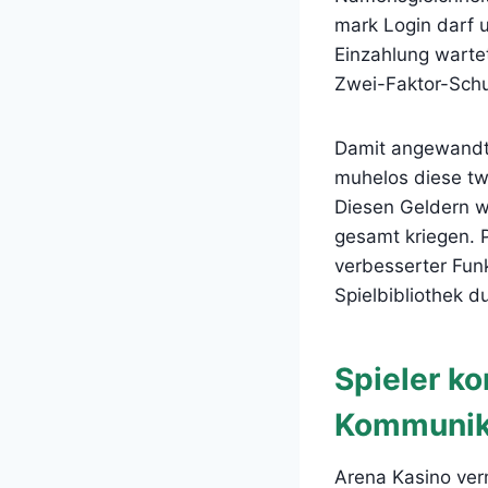
mark Login darf u
Einzahlung warte
Zwei-Faktor-Schut
Damit angewandte
muhelos diese twe
Diesen Geldern w
gesamt kriegen. P
verbesserter Funk
Spielbibliothek 
Spieler k
Kommunik
Arena Kasino ver