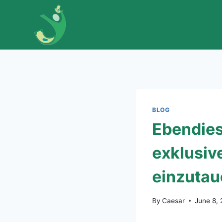
Skip
to
content
BLOG
Ebendies
exklusive
einzuta
By
Caesar
June 8,