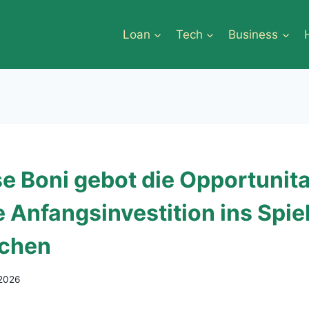
Loan
Tech
Business
e Boni gebot die Opportunita
 Anfangsinvestition ins Spie
uchen
 2026