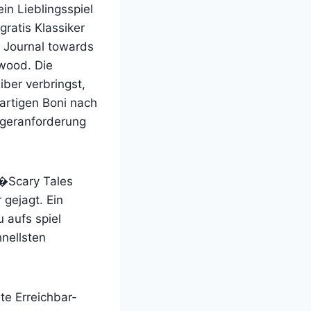
n Lieblingsspiel
gratis Klassiker
e Journal towards
wood. Die
iber verbringst,
?artigen Boni nach
ageranforderung
(�Scary Tales
 gejagt. Ein
u aufs spiel
hnellsten
te Erreichbar-