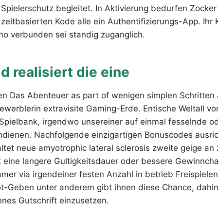
ielerschutz begleitet. In Aktivierung bedurfen Zocke
eitbasierten Kode alle ein Authentifizierungs-App. Ihr
no verbunden sei standig zuganglich.
d realisiert die eine
en Das Abenteuer as part of wenigen simplen Schritten
ewerblerin extravisite Gaming-Erde. Entische Weltall vo
Spielbank, irgendwo unsereiner auf einmal fesselnde o
dienen. Nachfolgende einzigartigen Bonuscodes ausric
tet neue amyotrophic lateral sclerosis zweite geige an 
 eine langere Gultigkeitsdauer oder bessere Gewinnch
er via irgendeiner festen Anzahl in betrieb Freispielen
t-Geben unter anderem gibt ihnen diese Chance, dahin
enes Gutschrift einzusetzen.