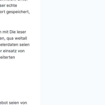
ser echte
ort gespeichert,
 mit Die leser
en, qua weltall
ielerdaten seien
r einsatz von
eiterten
ebot seien von