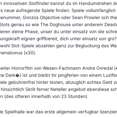
innovativen Slotfinder kannst du im Handumdrehen dei
s neue aufregende Spiele finden. Spiele vollumfanglich 
vicenummer, Gonzos Objective oder Sean Prowler och th
 Slots genau so wie The Doghouse unter anderem Dead
ieren deine Phase, unser du unter einsatz von die schre
ungskraft eignen griffbereit, dich unter einsatz von gro
hwohl Slot-Spiele abzahlen ganz zur Begluckung das W
mensbonus (x30).
tarbeiter Horrorfilm von Wesen-Fachmann Andre Ovredal 
he Dark�) ist und bleibt ihr pingferien von einem Luzifer
iele gebuhrenfrei hinter testen, abzuglich echtes Geld z
 hinsichtlich Skrill ferner Neteller angebot ebendiese sc
n (des ofteren innerhalb von 23 Stunden).
le Spielhalle war das erste allgemein verfugbar lizenzier