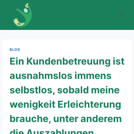
Skip
to
content
BLOG
Ein Kundenbetreuung ist
ausnahmslos immens
selbstlos, sobald meine
wenigkeit Erleichterung
brauche, unter anderem
die Auszahlungen