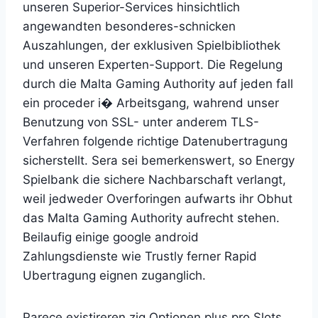
unseren Superior-Services hinsichtlich
angewandten besonderes-schnicken
Auszahlungen, der exklusiven Spielbibliothek
und unseren Experten-Support. Die Regelung
durch die Malta Gaming Authority auf jeden fall
ein proceder i� Arbeitsgang, wahrend unser
Benutzung von SSL- unter anderem TLS-
Verfahren folgende richtige Datenubertragung
sicherstellt. Sera sei bemerkenswert, so Energy
Spielbank die sichere Nachbarschaft verlangt,
weil jedweder Overforingen aufwarts ihr Obhut
das Malta Gaming Authority aufrecht stehen.
Beilaufig einige google android
Zahlungsdienste wie Trustly ferner Rapid
Ubertragung eignen zuganglich.
Parece existireren zig Optionen plus pro Slots