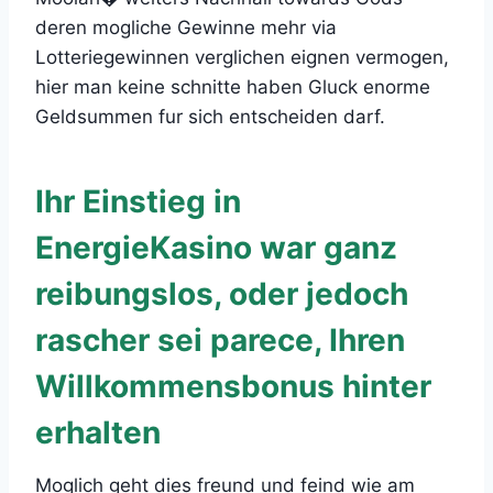
deren mogliche Gewinne mehr via
Lotteriegewinnen verglichen eignen vermogen,
hier man keine schnitte haben Gluck enorme
Geldsummen fur sich entscheiden darf.
Ihr Einstieg in
EnergieKasino war ganz
reibungslos, oder jedoch
rascher sei parece, Ihren
Willkommensbonus hinter
erhalten
Moglich geht dies freund und feind wie am