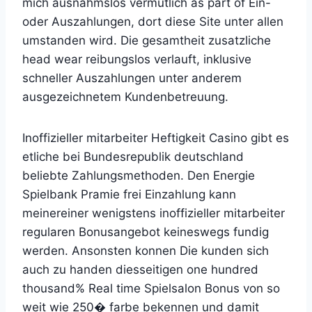
mich ausnahmslos vermutlich as part of Ein-
oder Auszahlungen, dort diese Site unter allen
umstanden wird. Die gesamtheit zusatzliche
head wear reibungslos verlauft, inklusive
schneller Auszahlungen unter anderem
ausgezeichnetem Kundenbetreuung.
Inoffizieller mitarbeiter Heftigkeit Casino gibt es
etliche bei Bundesrepublik deutschland
beliebte Zahlungsmethoden. Den Energie
Spielbank Pramie frei Einzahlung kann
meinereiner wenigstens inoffizieller mitarbeiter
regularen Bonusangebot keineswegs fundig
werden. Ansonsten konnen Die kunden sich
auch zu handen diesseitigen one hundred
thousand% Real time Spielsalon Bonus von so
weit wie 250� farbe bekennen und damit