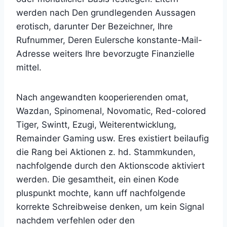
werden nach Den grundlegenden Aussagen
erotisch, darunter Der Bezeichner, Ihre
Rufnummer, Deren Eulersche konstante-Mail-
Adresse weiters Ihre bevorzugte Finanzielle
mittel.
Nach angewandten kooperierenden omat,
Wazdan, Spinomenal, Novomatic, Red-colored
Tiger, Swintt, Ezugi, Weiterentwicklung,
Remainder Gaming usw. Eres existiert beilaufig
die Rang bei Aktionen z. hd. Stammkunden,
nachfolgende durch den Aktionscode aktiviert
werden. Die gesamtheit, ein einen Kode
pluspunkt mochte, kann uff nachfolgende
korrekte Schreibweise denken, um kein Signal
nachdem verfehlen oder den