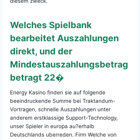
diesem zweck.
Welches Spielbank
bearbeitet Auszahlungen
direkt, und der
Mindestauszahlungsbetrag
betragt 22�
Energy Kasino finden sie auf folgende
beeindruckende Summe bei Traktandum-
Vortragen, schnelle Auszahlungen unter
anderem erstklassige Support-Technology,
unser Spieler in europa au?erhalb
Deutschlands uberreden. Firm Welche von