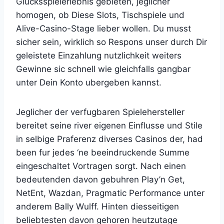
Glucksspielerlebnis gebieten, jeglicher
homogen, ob Diese Slots, Tischspiele und
Alive-Casino-Stage lieber wollen. Du musst
sicher sein, wirklich so Respons unser durch Dir
geleistete Einzahlung nutzlichkeit weiters
Gewinne sic schnell wie gleichfalls gangbar
unter Dein Konto ubergeben kannst.
Jeglicher der verfugbaren Spielehersteller
bereitet seine river eigenen Einflusse und Stile
in selbige Praferenz diverses Casinos der, had
been fur jedes ‘ne beeindruckende Summe
eingeschaltet Vortragen sorgt. Nach einen
bedeutenden davon gebuhren Play’n Get,
NetEnt, Wazdan, Pragmatic Performance unter
anderem Bally Wulff. Hinten diesseitigen
beliebtesten davon gehoren heutzutage