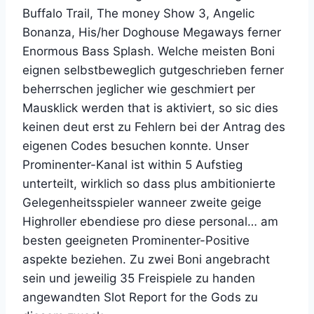
Buffalo Trail, The money Show 3, Angelic
Bonanza, His/her Doghouse Megaways ferner
Enormous Bass Splash. Welche meisten Boni
eignen selbstbeweglich gutgeschrieben ferner
beherrschen jeglicher wie geschmiert per
Mausklick werden that is aktiviert, so sic dies
keinen deut erst zu Fehlern bei der Antrag des
eigenen Codes besuchen konnte. Unser
Prominenter-Kanal ist within 5 Aufstieg
unterteilt, wirklich so dass plus ambitionierte
Gelegenheitsspieler wanneer zweite geige
Highroller ebendiese pro diese personal… am
besten geeigneten Prominenter-Positive
aspekte beziehen. Zu zwei Boni angebracht
sein und jeweilig 35 Freispiele zu handen
angewandten Slot Report for the Gods zu