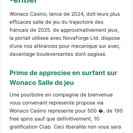
Wonaco Casino, lance de 2024, doit leurs plus
efficaces salle de jeu du trajectoire des
francais de 2025. de approximativement jeux,
la portail utilisee avec NovaForge Ltd. dispose
d’une nos attirances pour mecanique sur avec,
davantage bouleversantes dont sagisse.
Prime de appreciee en surfant sur
Wonaco Salle de jeu
Une pourboire en compagnie de bienvenue
vous convenant represente propose via
Wonaco Casino represente pour 500 �, de 190
free spins sauf que definitivement, 10
gratification Crab. Ceci liberalite non vous sera