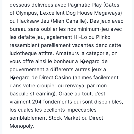
dessous delivrees avec Pagmatic Play (Gates
of Olympus, L’excellent Dog House Megaways)
ou Hacksaw Jeu (Mien Canaille). Des jeux avec
bureau sans oublier les nos minimum-jeu avec
les defaite jeu, egalement Hi-Lo ou Plinko
ressemblent pareillement vacantes danc cette
ludotheque attitre. Amateurs la categorie, on
vous offre ainsi le bonheur a l�egard de
gouvernement a differents autres jeux a
l�egard de Direct Casino (animes facilement,
dans votre croupier ou renvoyai par mon
bascule streaming). Grace au tout, c’est
vraiment 294 fondements qui sont disponibles,
los cuales les ecellents impeccables
semblablement Stock Market ou Direct
Monopoly.