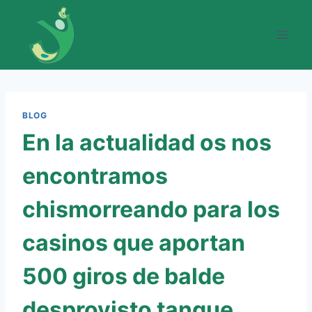
Skip
to
content
BLOG
En la actualidad os nos
encontramos
chismorreando para los
casinos que aportan
500 giros de balde
desprovisto tanque