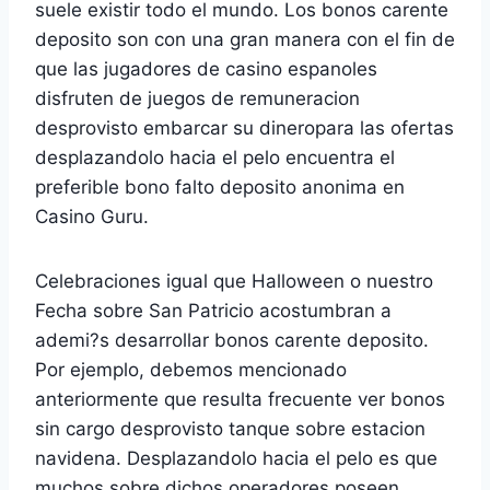
suele existir todo el mundo. Los bonos carente
deposito son con una gran manera con el fin de
que las jugadores de casino espanoles
disfruten de juegos de remuneracion
desprovisto embarcar su dineropara las ofertas
desplazandolo hacia el pelo encuentra el
preferible bono falto deposito anonima en
Casino Guru.
Celebraciones igual que Halloween o nuestro
Fecha sobre San Patricio acostumbran a
ademi?s desarrollar bonos carente deposito.
Por ejemplo, debemos mencionado
anteriormente que resulta frecuente ver bonos
sin cargo desprovisto tanque sobre estacion
navidena. Desplazandolo hacia el pelo es que
muchos sobre dichos operadores poseen