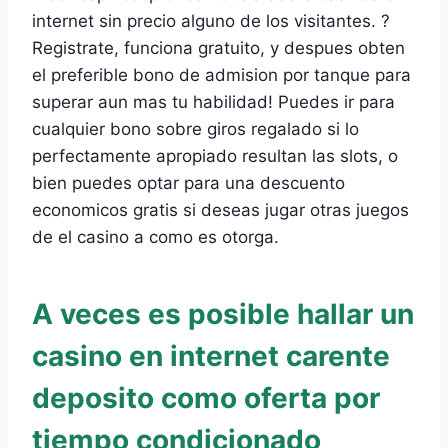
internet sin precio alguno de los visitantes. ?
Registrate, funciona gratuito, y despues obten
el preferible bono de admision por tanque para
superar aun mas tu habilidad! Puedes ir para
cualquier bono sobre giros regalado si lo
perfectamente apropiado resultan las slots, o
bien puedes optar para una descuento
economicos gratis si deseas jugar otras juegos
de el casino a como es otorga.
A veces es posible hallar un
casino en internet carente
deposito como oferta por
tiempo condicionado