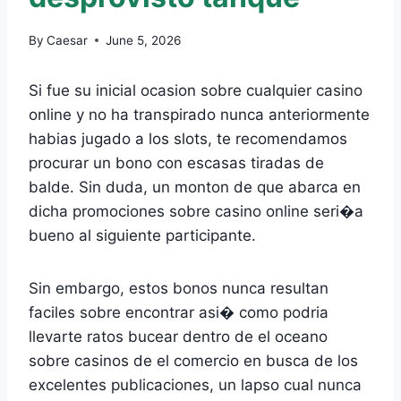
By
Caesar
June 5, 2026
Si fue su inicial ocasion sobre cualquier casino
online y no ha transpirado nunca anteriormente
habias jugado a los slots, te recomendamos
procurar un bono con escasas tiradas de
balde. Sin duda, un monton de que abarca en
dicha promociones sobre casino online seri�a
bueno al siguiente participante.
Sin embargo, estos bonos nunca resultan
faciles sobre encontrar asi� como podria
llevarte ratos bucear dentro de el oceano
sobre casinos de el comercio en busca de los
excelentes publicaciones, un lapso cual nunca