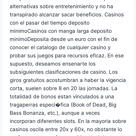
alternativas sobre entretenimiento y no ha
transpirado alcanzar sacar beneficios. Casinos
con el pasar del tiempo deposito
minimoCasinos con manga larga deposito
minimoDeposita desde un euro con el fin de
conocer el catalogo de cualquier casino y
probar sus juegos para recursos eficaz. En ese
supuesto, deseamos ensenarte los
subsiguientes clasificaciones de casino. Los
giros gratuitos acostumbran a haber la vigencia
corta, suelen sobre 8 en 20 las jornadas. La
totalidad de bonos estan vinculados a una
tragaperras especi�fica (Book of Dead, Big
Bass Bonanza, etc.), aunque a veces
incorporan diferentes slots. En la mayoria sobre
casinos oscila entre 20x y 60x, no obstante lo