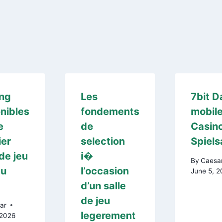
ng
Les
7bit D
nibles
fondements
mobil
e
de
Casin
ier
selection
Spiels
 de jeu
i�
By
Caesa
eu
l’occasion
June 5, 2
d’un salle
de jeu
ar
legerement
 2026