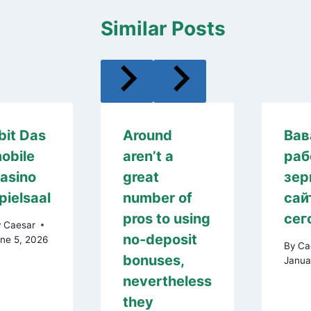
Similar Posts
bit Das
Around
Вав
obile
aren’t a
раб
asino
great
зер
pielsaal
number of
сай
pros to using
сег
y
Caesar
no-deposit
ne 5, 2026
By
Ca
bonuses,
Janua
nevertheless
they