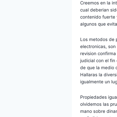
Creemos en la in
cual deberian sid
contenido fuerte
algunos que evita
Los metodos de pa
electronicas, so
revision confirma
judicial con el f
de que la medio c
Hallaras la diver
igualmente un lug
Propiedades igua
olvidemos las pr
mano sobre dinam