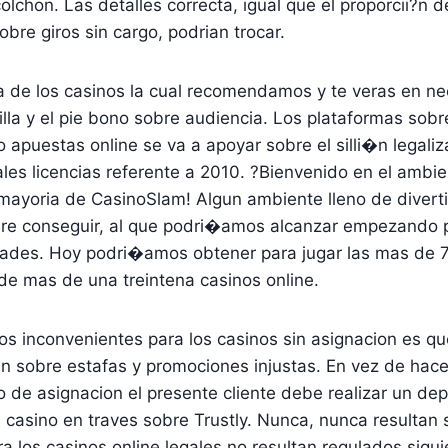
olchon. Las detalles correcta, igual que el proporcii?n 
obre giros sin cargo, podrian trocar.
a de los casinos la cual recomendamos y te veras en n
tilla y el pie bono sobre audiencia. Los plataformas sob
 apuestas online se va a apoyar sobre el silli�n legali
ales licencias referente a 2010. ?Bienvenido en el ambi
 mayoria de CasinoSlam! Algun ambiente lleno de divert
bre conseguir, al que podri�amos alcanzar empezando 
dades. Hoy podri�amos obtener para jugar las mas de 
de mas de una treintena casinos online.
vos inconvenientes para los casinos sin asignacion es q
en sobre estafas y promociones injustas. En vez de hac
o de asignacion el presente cliente debe realizar un dep
 casino en traves sobre Trustly. Nunca, nunca resultan
ra los casinos online legales no resultan regulados siqu