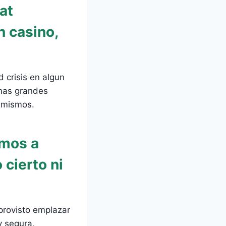
at
n casino,
 crisis en algun
 mas grandes
s mismos.
imos a
 cierto ni
provisto emplazar
y segura,