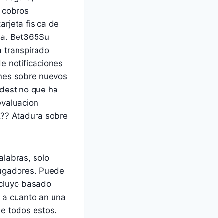
y cobros
rjeta fisica de
ria. Bet365Su
 transpirado
e notificaciones
ones sobre nuevos
 destino que ha
evaluacion
.?? Atadura sobre
alabras, solo
jugadores. Puede
ncluyo basado
e a cuanto an una
de todos estos.