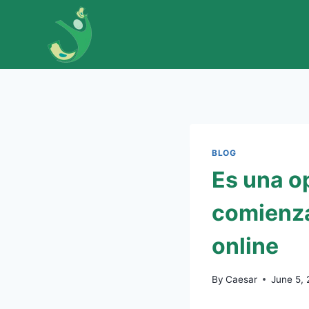
Skip
to
content
BLOG
Es una o
comienza
online
By
Caesar
June 5,