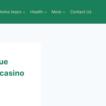
Home Impro
Health
More
Contact Us
que
 casino