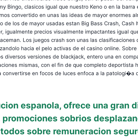
 Bingo, clasicos igual que nuestro Keno o en la barra el
mos convertido en unas las ideas de mayor enormes al
tro de los de mayor usadas estan Big Bass Crash, Cash 
er, igualmente precios visualmente impactantes igual qu
aceman. Los juegos crash son unas las clasificaciones
ndolo hacia el pelo activas de el casino online. Sobre 
os diversos versiones de blackjack, entero una en comp
iones mismas, con el fin de que completo deportista ha
 a convertirse en focos de luces enfoca a la patologi�a 
cion espanola, ofrece una gran d
, promociones sobrios desplazan
etodos sobre remuneracion segu