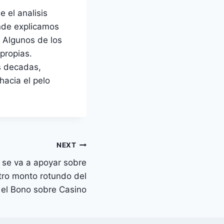
 el analisis
nde explicamos
 Algunos de los
propias.
es decadas,
hacia el pelo
NEXT
 se va a apoyar sobre
stro monto rotundo del
 el Bono sobre Casino