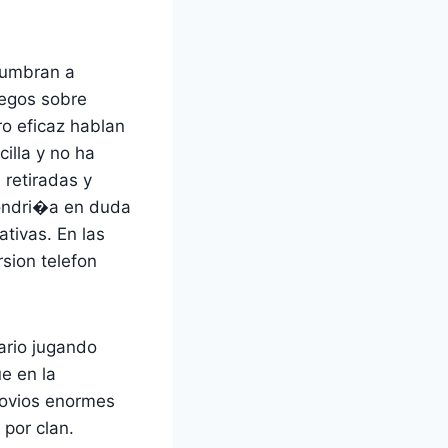
stumbran a
uegos sobre
ro eficaz hablan
illa y no ha
 retiradas y
pondri�a en duda
tivas. En las
sion telefon
ario jugando
e en la
 novios enormes
 por clan.