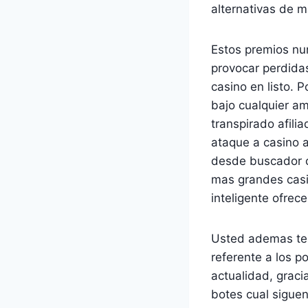
alternativas de m
Estos premios nu
provocar perdida
casino en listo. 
bajo cualquier am
transpirado afili
ataque a casino 
desde buscador c
mas grandes casin
inteligente ofrec
Usted ademas tend
referente a los p
actualidad, graci
botes cual siguen