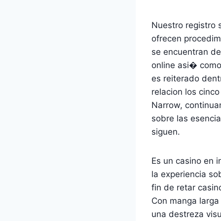
Nuestro registro 
ofrecen procedim
se encuentran de
online asi� como
es reiterado den
relacion los cinc
Narrow, continua
sobre las esencia
siguen.
Es un casino en i
la experiencia so
fin de retar casi
Con manga larga a
una destreza vis