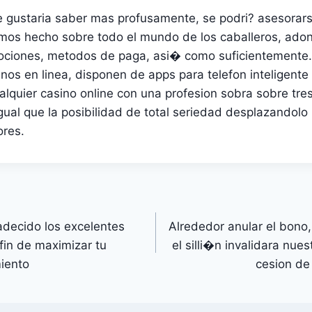
 gustaria saber mas profusamente, se podri? asesorarse
mos hecho sobre todo el mundo de los caballeros, ado
ociones, metodos de paga, asi� como suficientemente.
os en linea, disponen de apps para telefon inteligente 
alquier casino online con una profesion sobra sobre tr
ual que la posibilidad de total seriedad desplazandolo 
ores.
decido los excelentes
Alrededor anular el bono,
 fin de maximizar tu
el silli�n invalidara nue
iento
cesion de