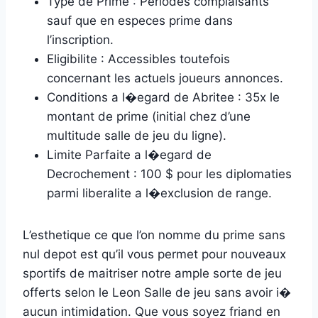
Type de Prime : Periodes complaisants
sauf que en especes prime dans
l’inscription.
Eligibilite : Accessibles toutefois
concernant les actuels joueurs annonces.
Conditions a l�egard de Abritee : 35x le
montant de prime (initial chez d’une
multitude salle de jeu du ligne).
Limite Parfaite a l�egard de
Decrochement : 100 $ pour les diplomaties
parmi liberalite a l�exclusion de range.
L’esthetique ce que l’on nomme du prime sans
nul depot est qu’il vous permet pour nouveaux
sportifs de maitriser notre ample sorte de jeu
offerts selon le Leon Salle de jeu sans avoir i�
aucun intimidation. Que vous soyez friand en