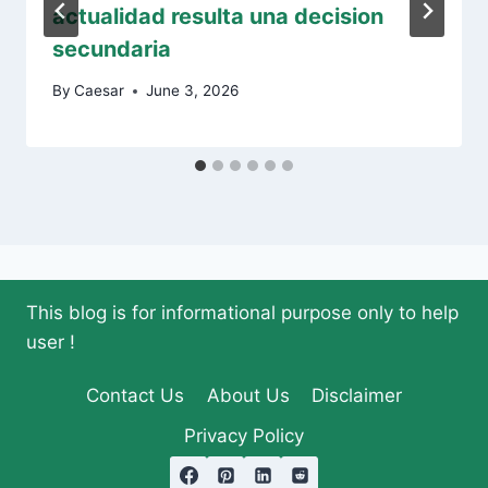
actualidad resulta una decision
secundaria
By
Caesar
June 3, 2026
This blog is for informational purpose only to help
user !
Contact Us
About Us
Disclaimer
Privacy Policy