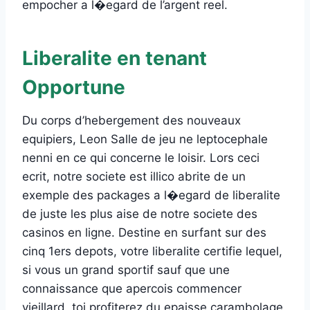
empocher a l�egard de l’argent reel.
Liberalite en tenant
Opportune
Du corps d’hebergement des nouveaux
equipiers, Leon Salle de jeu ne leptocephale
nenni en ce qui concerne le loisir. Lors ceci
ecrit, notre societe est illico abrite de un
exemple des packages a l�egard de liberalite
de juste les plus aise de notre societe des
casinos en ligne. Destine en surfant sur des
cinq 1ers depots, votre liberalite certifie lequel,
si vous un grand sportif sauf que une
connaissance que apercois commencer
vieillard, toi profiterez du epaisse carambolage