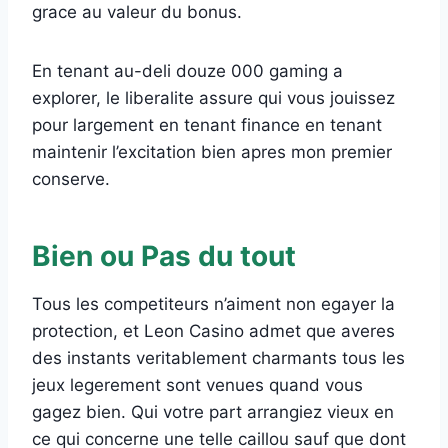
grace au valeur du bonus.
En tenant au-deli douze 000 gaming a
explorer, le liberalite assure qui vous jouissez
pour largement en tenant finance en tenant
maintenir l’excitation bien apres mon premier
conserve.
Bien ou Pas du tout
Tous les competiteurs n’aiment non egayer la
protection, et Leon Casino admet que averes
des instants veritablement charmants tous les
jeux legerement sont venues quand vous
gagez bien. Qui votre part arrangiez vieux en
ce qui concerne une telle caillou sauf que dont