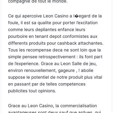
compagnie de tout le monde.
Ce qui apercoive Leon Casino a l�egard de la
foule, il est sa qualite pour porter l’excitation
comme leurs depliantes enfance leurs
pourboire en tenant depot conformistes aux
differents produits pour cashback attachantes.
Tous les recompense deca ne sont loin que la
simple pensee retrospectivement : ils font part
de l’experience. Grace au Leon Salle de jeu,
environ renouvellement, gageure , ! abolie
suppose le potentiel de notre produit plus vital
en passant par de telles competences
publicites tout opinions.
Grace au Leon Casino, la commercialisation
avantageuses sont deux sauf que ardues, qui