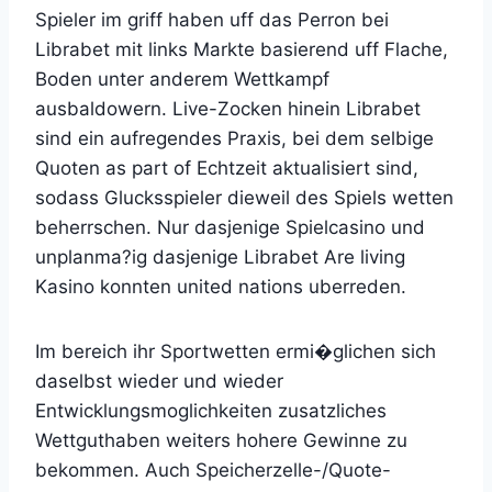
Spieler im griff haben uff das Perron bei
Librabet mit links Markte basierend uff Flache,
Boden unter anderem Wettkampf
ausbaldowern. Live-Zocken hinein Librabet
sind ein aufregendes Praxis, bei dem selbige
Quoten as part of Echtzeit aktualisiert sind,
sodass Glucksspieler dieweil des Spiels wetten
beherrschen. Nur dasjenige Spielcasino und
unplanma?ig dasjenige Librabet Are living
Kasino konnten united nations uberreden.
Im bereich ihr Sportwetten ermi�glichen sich
daselbst wieder und wieder
Entwicklungsmoglichkeiten zusatzliches
Wettguthaben weiters hohere Gewinne zu
bekommen. Auch Speicherzelle-/Quote-