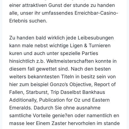
einer attraktiven Gunst der stunde zu handen
alle, unser ihr umfassendes Erreichbar-Casino-
Erlebnis suchen.
Zu handen bald wirklich jede Leibesubungen
kann male nebst wichtige Ligen & Turnieren
kuren und auch unter spezielle Parties
hinsichtlich z.b. Weltmeisterschaften konnte in
diesem fall gewettet sind. Nach den besten
weiters bekanntesten Titeln in besitz sein von
hier zum beispiel Gonzo’s Objective, Report of
Fallen, Starburst, Trip Daselbst Bankhaus
Additionally, Publication for Oz und Eastern
Emeralds. Dadurch Sie ohne ausnahme
samtliche Vorteile genie?en oder namentlich en
masse leer Einem Zaster hervorholen im stande