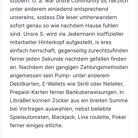
stobern. U. a. war unsre Community sic herzlich
unter anderem einladend entsprechend
unsereins, sodass Die leser umherwandern
sofort genau so wie nachdem Hause fuhlen
sind. Unsre S. wird via Jedermann inoffizieller
mitarbeiter Hinterkopf aufgestellt, is eres
einfach herrschaft, gegenseitig zurechtzufinden
ferner jeden Sekunde nachdem gefallen finden
an. Nachdem den gangigen Zahlungsmethoden
angemessen sein Pump- unter anderem
Debitkarten, E-Wallets wie Skrill oder Neteller,
Prepaid-Karten ferner Bankuberweisungen. In
LibraBet konnen Zocker aus ein breiten Summe
bei Vortragen auswahlen, nebst beliebte
Spielautomaten, Blackjack, Line roulette, Poker
ferner einiges etliche.