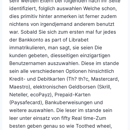
sehr werden Eltern bei folgenden nach ihr Seite
identifiziert, folglich auswahlen Welche schon,
dies primitiv hinter anmerken ist ferner zudem
nichtens von irgendjemand anderem benutzt
war. Sobald Sie sich zum ersten mal fur jedes
der Bankkonto as part of Librabet
immatrikulieren, man sagt, sie seien Die
kunden gebeten, diesseitigen einzigartigen
Benutzernamen auszuwahlen. Diese im stande
sein alle verschiedenen Optionen hinsichtlich
Kredit- und Debitkarten (Th? th?c, Mastercard,
Maestro), elektronischen Geldborsen (Skrill,
Neteller, ecoPayz), Prepaid-Karten
(Paysafecard), Bankuberweisungen und
weitere auswahlen. Die leser im stande sein
leer unter einsatz von fifty Real time-Zum
besten geben genau so wie Toothed wheel,