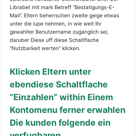
Librabet mit mark Betreff “Bestatigungs-E-
Mail”. Eltern beherrschen zweite geige etwas
unter die lupe nehmen, in wie weit Ihr
gewahlter Benutzername zuganglich sei,
daruber Diese uff diese Schaltflache
“Nutzbarkeit werten” klicken.
Klicken Eltern unter
ebendiese Schaltflache
“Einzahlen” within Einem
Kontomenu ferner erwahlen
Die kunden folgende ein
verfugbaren