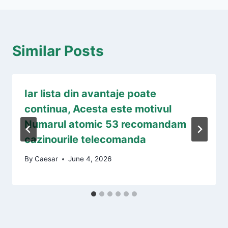
Similar Posts
Iar lista din avantaje poate
continua, Acesta este motivul
Numarul atomic 53 recomandam
cazinourile telecomanda
By
Caesar
June 4, 2026