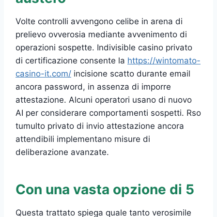
Volte controlli avvengono celibe in arena di
prelievo ovverosia mediante avvenimento di
operazioni sospette. Indivisible casino privato
di certificazione consente la
https://wintomato-
casino-it.com/
incisione scatto durante email
ancora password, in assenza di imporre
attestazione. Alcuni operatori usano di nuovo
AI per considerare comportamenti sospetti. Rso
tumulto privato di invio attestazione ancora
attendibili implementano misure di
deliberazione avanzate.
Con una vasta opzione di 5
Questa trattato spiega quale tanto verosimile