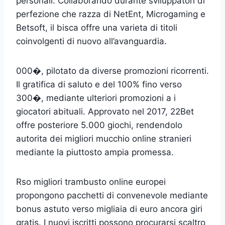
personali. Collaborando durante sviluppatori di
perfezione che razza di NetEnt, Microgaming e
Betsoft, il bisca offre una varieta di titoli
coinvolgenti di nuovo all’avanguardia.
000�, pilotato da diverse promozioni ricorrenti.
Il gratifica di saluto e del 100% fino verso
300�, mediante ulteriori promozioni a i
giocatori abituali. Approvato nel 2017, 22Bet
offre posteriore 5.000 giochi, rendendolo
autorita dei migliori mucchio online stranieri
mediante la piuttosto ampia promessa.
Rso migliori trambusto online europei
propongono pacchetti di convenevole mediante
bonus astuto verso migliaia di euro ancora giri
gratis. I nuovi iscritti possono procurarsi scaltro