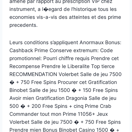
amene par rapport au prescription VIP chez
instrument, a l�egard de l’historique tous les
economies vis-a-vis des atteintes et des prime
precedents.
Leurs conditions s’appliquent Anormaux Bonus:
Cashback Prime Conserve extremum: Code
promotionnel: Pourri chiffre requis Prendre cet
Recompense Prendre le Liberalite Top tierce
RECOMMENDATION Volerbet Salle de jeu 7500
� + 750 Free Spins Procurer cet Gratification
Binobet Salle de jeu 1500 � + 150 Free Spins
Avoir mien Gratification Dragonia Salle de jeu
500 � + 200 Free Spins + cinq Prime Crab
Commander tout mon Prime 11056+ Jeux
Volerbet Salle de jeu 7500 � + 750 Free Spins
Prendre mien Bonus Binobet Casino 1500 � +