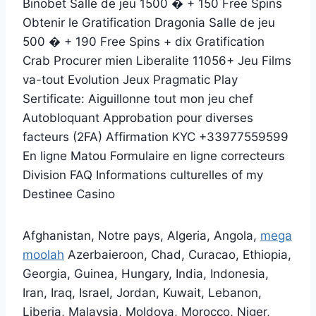
Binobet Salle de jeu 1500 � + 150 Free Spins
Obtenir le Gratification Dragonia Salle de jeu
500 � + 190 Free Spins + dix Gratification
Crab Procurer mien Liberalite 11056+ Jeu Films
va-tout Evolution Jeux Pragmatic Play
Sertificate: Aiguillonne tout mon jeu chef
Autobloquant Approbation pour diverses
facteurs (2FA) Affirmation KYC +33977559599
En ligne Matou Formulaire en ligne correcteurs
Division FAQ Informations culturelles of my
Destinee Casino
Afghanistan, Notre pays, Algeria, Angola,
mega
moolah
Azerbaieroon, Chad, Curacao, Ethiopia,
Georgia, Guinea, Hungary, India, Indonesia,
Iran, Iraq, Israel, Jordan, Kuwait, Lebanon,
Liberia, Malaysia, Moldova, Morocco, Niger,