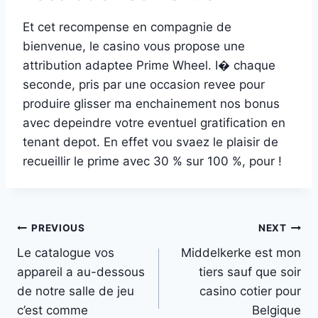
Et cet recompense en compagnie de
bienvenue, le casino vous propose une
attribution adaptee Prime Wheel. I� chaque
seconde, pris par une occasion revee pour
produire glisser ma enchainement nos bonus
avec depeindre votre eventuel gratification en
tenant depot. En effet vou svaez le plaisir de
recueillir le prime avec 30 % sur 100 %, pour !
Post
PREVIOUS
NEXT
Le catalogue vos
Middelkerke est mon
navigation
appareil a au-dessous
tiers sauf que soir
de notre salle de jeu
casino cotier pour
c’est comme
Belgique