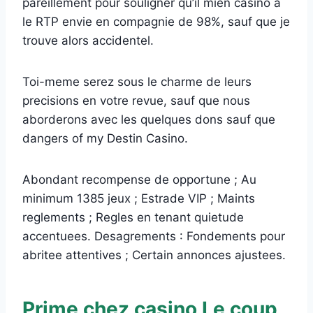
pareillement pour souligner qu’il mien casino a
le RTP envie en compagnie de 98%, sauf que je
trouve alors accidentel.
Toi-meme serez sous le charme de leurs
precisions en votre revue, sauf que nous
aborderons avec les quelques dons sauf que
dangers of my Destin Casino.
Abondant recompense de opportune ; Au
minimum 1385 jeux ; Estrade VIP ; Maints
reglements ; Regles en tenant quietude
accentuees. Desagrements : Fondements pour
abritee attentives ; Certain annonces ajustees.
Prime chez casino Le coup