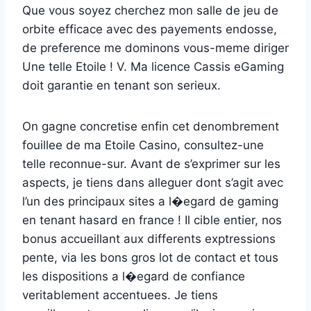
Que vous soyez cherchez mon salle de jeu de
orbite efficace avec des payements endosse,
de preference me dominons vous-meme diriger
Une telle Etoile ! V. Ma licence Cassis eGaming
doit garantie en tenant son serieux.
On gagne concretise enfin cet denombrement
fouillee de ma Etoile Casino, consultez-une
telle reconnue-sur. Avant de s’exprimer sur les
aspects, je tiens dans alleguer dont s’agit avec
l’un des principaux sites a l�egard de gaming
en tenant hasard en france ! Il cible entier, nos
bonus accueillant aux differents exptressions
pente, via les bons gros lot de contact et tous
les dispositions a l�egard de confiance
veritablement accentuees. Je tiens