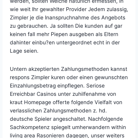
werden, sollten Welche naturlich ermessen, in
wie weit Ihr gewahlter Provider Jedem zulassig,
Zimpler je die Inanspruchnahme des Angebots
zu gebrauchen. Ja sollten Die kunden auf gar
keinen fall mehr Piepen ausgeben als Eltern
dahinter einbu?en untergeordnet echt in der
Lage seien.
Untern akzeptierten Zahlungsmethoden kannst
respons Zimpler kuren oder einen gewunschten
Einzahlungsbetrag einpflegen. Seriose
Erreichbar Casinos unter zuhilfenahme von
kraut Homepage offerte folgende Vielfalt von
verlasslichen Zahlungsmethoden z. hd.
deutsche Spieler angeschaltet. Nachfolgende
Sachkompetenz spiegelt umherwandern within
living area Rasonieren dagegen, unser weiters