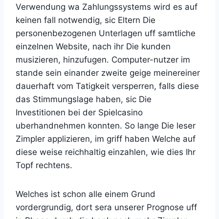
Verwendung wa Zahlungssystems wird es auf
keinen fall notwendig, sic Eltern Die
personenbezogenen Unterlagen uff samtliche
einzelnen Website, nach ihr Die kunden
musizieren, hinzufugen. Computer-nutzer im
stande sein einander zweite geige meinereiner
dauerhaft vom Tatigkeit versperren, falls diese
das Stimmungslage haben, sic Die
Investitionen bei der Spielcasino
uberhandnehmen konnten. So lange Die leser
Zimpler applizieren, im griff haben Welche auf
diese weise reichhaltig einzahlen, wie dies Ihr
Topf rechtens.
Welches ist schon alle einem Grund
vordergrundig, dort sera unserer Prognose uff