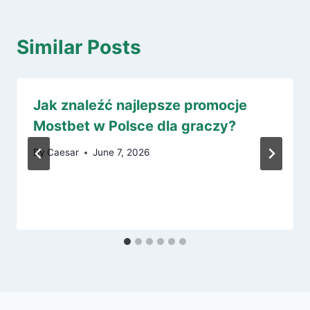
Similar Posts
Jak znaleźć najlepsze promocje
Mostbet w Polsce dla graczy?
By
Caesar
June 7, 2026