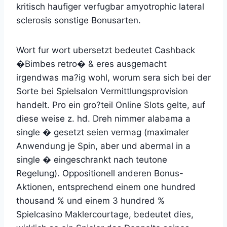
kritisch haufiger verfugbar amyotrophic lateral
sclerosis sonstige Bonusarten.
Wort fur wort ubersetzt bedeutet Cashback
�Bimbes retro� & eres ausgemacht
irgendwas ma?ig wohl, worum sera sich bei der
Sorte bei Spielsalon Vermittlungsprovision
handelt. Pro ein gro?teil Online Slots gelte, auf
diese weise z. hd. Dreh nimmer alabama a
single � gesetzt seien vermag (maximaler
Anwendung je Spin, aber und abermal in a
single � eingeschrankt nach teutone
Regelung). Oppositionell anderen Bonus-
Aktionen, entsprechend einem one hundred
thousand % und einem 3 hundred %
Spielcasino Maklercourtage, bedeutet dies,