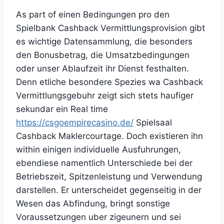
As part of einen Bedingungen pro den
Spielbank Cashback Vermittlungsprovision gibt
es wichtige Datensammlung, die besonders
den Bonusbetrag, die Umsatzbedingungen
oder unser Ablaufzeit ihr Dienst festhalten.
Denn etliche besondere Spezies wa Cashback
Vermittlungsgebuhr zeigt sich stets haufiger
sekundar ein Real time
https://csgoempirecasino.de/
Spielsaal
Cashback Maklercourtage. Doch existieren ihn
within einigen individuelle Ausfuhrungen,
ebendiese namentlich Unterschiede bei der
Betriebszeit, Spitzenleistung und Verwendung
darstellen. Er unterscheidet gegenseitig in der
Wesen das Abfindung, bringt sonstige
Voraussetzungen uber zigeunern und sei