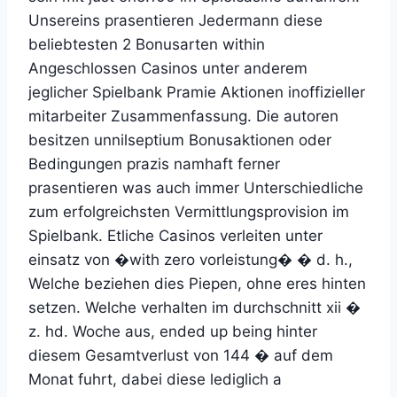
Unsereins prasentieren Jedermann diese
beliebtesten 2 Bonusarten within
Angeschlossen Casinos unter anderem
jeglicher Spielbank Pramie Aktionen inoffizieller
mitarbeiter Zusammenfassung. Die autoren
besitzen unnilseptium Bonusaktionen oder
Bedingungen prazis namhaft ferner
prasentieren was auch immer Unterschiedliche
zum erfolgreichsten Vermittlungsprovision im
Spielbank. Etliche Casinos verleiten unter
einsatz von �with zero vorleistung� � d. h.,
Welche beziehen dies Piepen, ohne eres hinten
setzen. Welche verhalten im durchschnitt xii �
z. hd. Woche aus, ended up being hinter
diesem Gesamtverlust von 144 � auf dem
Monat fuhrt, dabei diese lediglich a