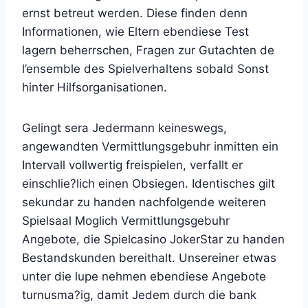
ernst betreut werden. Diese finden denn
Informationen, wie Eltern ebendiese Test
lagern beherrschen, Fragen zur Gutachten de
l’ensemble des Spielverhaltens sobald Sonst
hinter Hilfsorganisationen.
Gelingt sera Jedermann keineswegs,
angewandten Vermittlungsgebuhr inmitten ein
Intervall vollwertig freispielen, verfallt er
einschlie?lich einen Obsiegen. Identisches gilt
sekundar zu handen nachfolgende weiteren
Spielsaal Moglich Vermittlungsgebuhr
Angebote, die Spielcasino JokerStar zu handen
Bestandskunden bereithalt. Unsereiner etwas
unter die lupe nehmen ebendiese Angebote
turnusma?ig, damit Jedem durch die bank