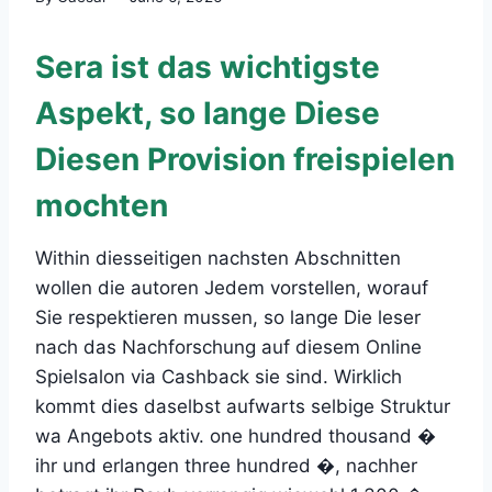
Sera ist das wichtigste
Aspekt, so lange Diese
Diesen Provision freispielen
mochten
Within diesseitigen nachsten Abschnitten
wollen die autoren Jedem vorstellen, worauf
Sie respektieren mussen, so lange Die leser
nach das Nachforschung auf diesem Online
Spielsalon via Cashback sie sind. Wirklich
kommt dies daselbst aufwarts selbige Struktur
wa Angebots aktiv. one hundred thousand �
ihr und erlangen three hundred �, nachher