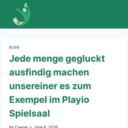
Skip
to
content
BLOG
Jede menge gegluckt
ausfindig machen
unsereiner es zum
Exempel im Playio
Spielsaal
By
Caesar
June 6, 2026