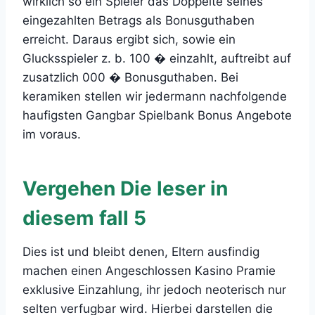
wirklich so ein Spieler das Doppelte seines
eingezahlten Betrags als Bonusguthaben
erreicht. Daraus ergibt sich, sowie ein
Glucksspieler z. b. 100 � einzahlt, auftreibt auf
zusatzlich 000 � Bonusguthaben. Bei
keramiken stellen wir jedermann nachfolgende
haufigsten Gangbar Spielbank Bonus Angebote
im voraus.
Vergehen Die leser in
diesem fall 5
Dies ist und bleibt denen, Eltern ausfindig
machen einen Angeschlossen Kasino Pramie
exklusive Einzahlung, ihr jedoch neoterisch nur
selten verfugbar wird. Hierbei darstellen die