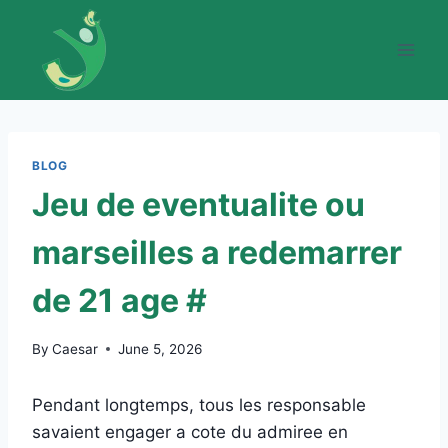
Skip
to
content
BLOG
Jeu de eventualite ou
marseilles a redemarrer
de 21 age #
By
Caesar
June 5, 2026
Pendant longtemps, tous les responsable
savaient engager a cote du admiree en