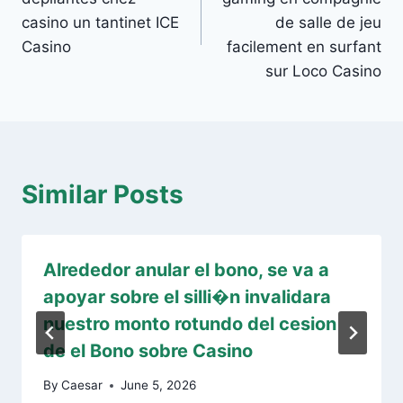
casino un tantinet ICE
de salle de jeu
Casino
facilement en surfant
sur Loco Casino
Similar Posts
Alrededor anular el bono, se va a
apoyar sobre el silli�n invalidara
nuestro monto rotundo del cesion
de el Bono sobre Casino
By
Caesar
June 5, 2026