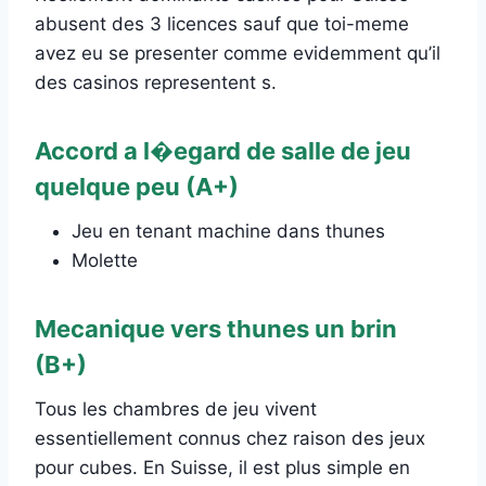
abusent des 3 licences sauf que toi-meme
avez eu se presenter comme evidemment qu’il
des casinos representent s.
Accord a l�egard de salle de jeu
quelque peu (A+)
Jeu en tenant machine dans thunes
Molette
Mecanique vers thunes un brin
(B+)
Tous les chambres de jeu vivent
essentiellement connus chez raison des jeux
pour cubes. En Suisse, il est plus simple en