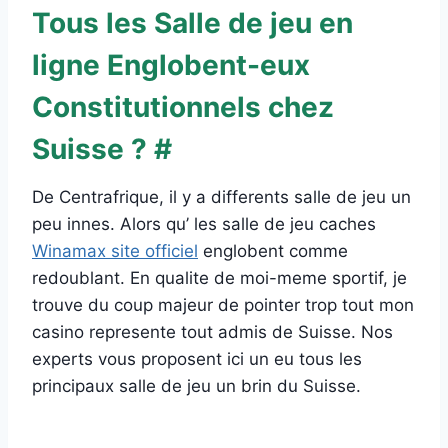
Tous les Salle de jeu en
ligne Englobent-eux
Constitutionnels chez
Suisse ? #
De Centrafrique, il y a differents salle de jeu un
peu innes. Alors qu’ les salle de jeu caches
Winamax site officiel
englobent comme
redoublant. En qualite de moi-meme sportif, je
trouve du coup majeur de pointer trop tout mon
casino represente tout admis de Suisse. Nos
experts vous proposent ici un eu tous les
principaux salle de jeu un brin du Suisse.