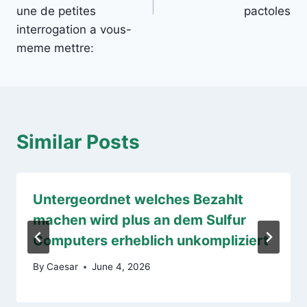
une de petites
pactoles
interrogation a vous-
meme mettre:
Similar Posts
Untergeordnet welches Bezahlt
machen wird plus an dem Sulfur
Computers erheblich unkompliziert
By
Caesar
June 4, 2026