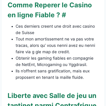
Comme Reperer le Casino
en ligne Fiable ? #
Ces derniers creent une droit avec casino
de Suisse
Tout mon amortissement ne va pas votre
tracas, alors qu’ vous nenni avez eu nenni
faire via g gle map de credit.
Obtenir les gaming fiables en compagnie
de NetEnt, Microgaming ou Yggdrasil.
Ils n’offrent sans gratification, mais eux
proposent en tenant la maille fluide.
Liberte avec Salle de jeu un
tantinet parmi Centrafrique