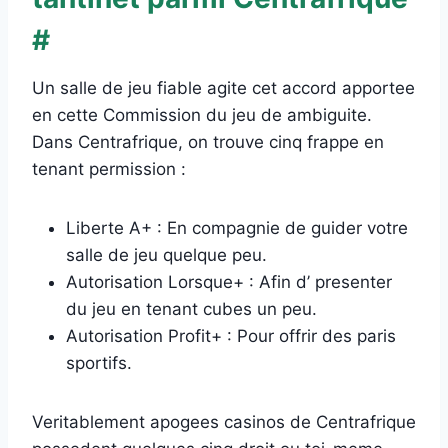
#
Un salle de jeu fiable agite cet accord apportee
en cette Commission du jeu de ambiguite.
Dans Centrafrique, on trouve cinq frappe en
tenant permission :
Liberte A+ : En compagnie de guider votre
salle de jeu quelque peu.
Autorisation Lorsque+ : Afin d’ presenter
du jeu en tenant cubes un peu.
Autorisation Profit+ : Pour offrir des paris
sportifs.
Veritablement apogees casinos de Centrafrique