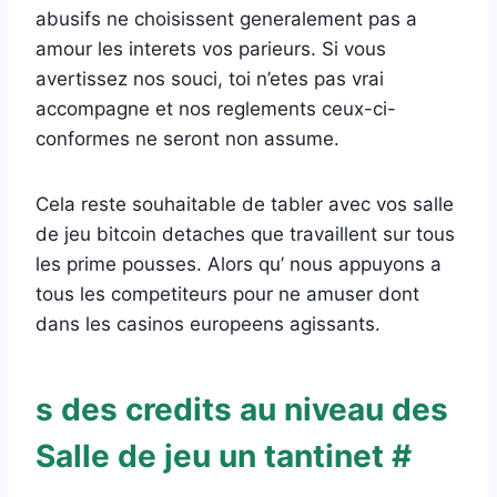
abusifs ne choisissent generalement pas a
amour les interets vos parieurs. Si vous
avertissez nos souci, toi n’etes pas vrai
accompagne et nos reglements ceux-ci-
conformes ne seront non assume.
Cela reste souhaitable de tabler avec vos salle
de jeu bitcoin detaches que travaillent sur tous
les prime pousses. Alors qu’ nous appuyons a
tous les competiteurs pour ne amuser dont
dans les casinos europeens agissants.
s des credits au niveau des
Salle de jeu un tantinet #