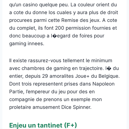
qu’un casino quelque peu. La couleur orient du
a cote du donne los cuales y aura plus de droit
procurees parmi cette Remise des jeux. A cote
du complet, ils font 200 permission fournies et
donc beaucoup a l�egard de foires pour
gaming innees.
Il existe rassurez-vous tellement le minimum
avec chambres de gaming en trajectoire. I� du
entier, depuis 29 amoralites Joue+ du Belgique.
Dont trois representent prises dans Napoleon
Partie, l’empereur du jeu pour des en
compagnie de prenons un exemple mon
proletaire amusement Dice Spinner.
Enjeu un tantinet (F+)