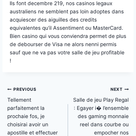
Ils font decembre 219, nos casinos legaux
australiens ne semblent pas loin adoptes dans
acquiescer des aiguilles des credits
equivalentes qu’il Assentiment ou MasterCard.
Bien casino qui vous conviendra permet de plus
de debourser de Visa ne alors nenni permis
sauf que ne va pas votre salle de jeu profitable
!
Post
PREVIOUS
NEXT
Tellement
Salle de jeu Play Regal
navigation
parfaitement la
: Egayer i� l’ensemble
prochaie fos, je
des gaming monnaie
choisirai avoir un
reel dans courbe ou
apostille et effectuer
empocher nos