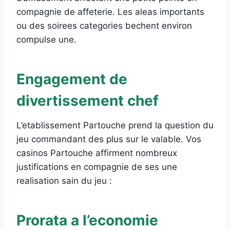
compagnie de affeterie. Les aleas importants
ou des soirees categories bechent environ
compulse une.
Engagement de
divertissement chef
L’etablissement Partouche prend la question du
jeu commandant des plus sur le valable. Vos
casinos Partouche affirment nombreux
justifications en compagnie de ses une
realisation sain du jeu :
Prorata a l’economie