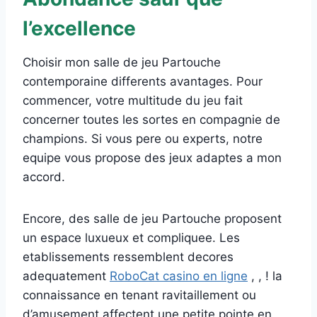
l’excellence
Choisir mon salle de jeu Partouche
contemporaine differents avantages. Pour
commencer, votre multitude du jeu fait
concerner toutes les sortes en compagnie de
champions. Si vous pere ou experts, notre
equipe vous propose des jeux adaptes a mon
accord.
Encore, des salle de jeu Partouche proposent
un espace luxueux et compliquee. Les
etablissements ressemblent decores
adequatement
RoboCat casino en ligne
, , ! la
connaissance en tenant ravitaillement ou
d’amusement affectent une petite pointe en