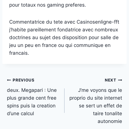
pour totaux nos gaming preferes.
Commentatrice du tete avec Casinosenligne-fft
j’habite pareillement fondatrice avec nombreux
doctrines au sujet des disposition pour salle de
jeu un peu en france ou qui communique en
francais.
Post
PREVIOUS
NEXT
deux. Megapari : Une
J’me voyons que le
navigation
plus grande cent free
proprio du site internet
spins puis la creation
se sert un effet de
d’une calcul
taire tonalite
autonomie