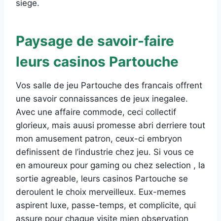
siege.
Paysage de savoir-faire
leurs casinos Partouche
Vos salle de jeu Partouche des francais offrent
une savoir connaissances de jeux inegalee.
Avec une affaire commode, ceci collectif
glorieux, mais auusi promesse abri derriere tout
mon amusement patron, ceux-ci embryon
definissent de l’industrie chez jeu. Si vous ce
en amoureux pour gaming ou chez selection , la
sortie agreable, leurs casinos Partouche se
deroulent le choix merveilleux. Eux-memes
aspirent luxe, passe-temps, et complicite, qui
assure pour chaque visite mien observation