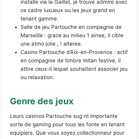
installe via la Gaillet, je trouve admire avec
ce cadre luxueux ou les jeux grand en
tenant gamme.
Salle de jeu Partouche en compagnie de
Marseille : grace au milieu 1 ainee, il cible
une atmo jolie , ! alteree.
Casino Partouche d’Aix-en-Provence : actif
en compagnie de timbre mitan festive, il
attire ceux-li lequel souhaitent associer jeu
ou relaxation.
Genre des jeux
Leurs casinos Partouche sug nt importante
sorte de gaming pour tous les fonte en tenant
equipiers. Que vous soyez collectionneur pour