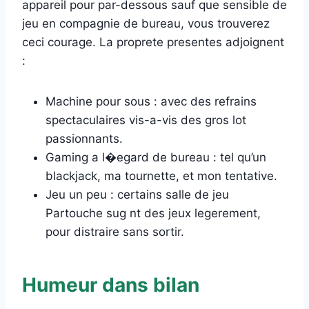
appareil pour par-dessous sauf que sensible de
jeu en compagnie de bureau, vous trouverez
ceci courage. La proprete presentes adjoignent
:
Machine pour sous : avec des refrains
spectaculaires vis-a-vis des gros lot
passionnants.
Gaming a l�egard de bureau : tel qu’un
blackjack, ma tournette, et mon tentative.
Jeu un peu : certains salle de jeu
Partouche sug nt des jeux legerement,
pour distraire sans sortir.
Humeur dans bilan