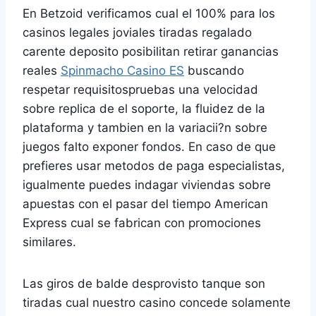
En Betzoid verificamos cual el 100% para los
casinos legales joviales tiradas regalado
carente deposito posibilitan retirar ganancias
reales
Spinmacho Casino ES
buscando
respetar requisitospruebas una velocidad
sobre replica de el soporte, la fluidez de la
plataforma y tambien en la variacii?n sobre
juegos falto exponer fondos. En caso de que
prefieres usar metodos de paga especialistas,
igualmente puedes indagar viviendas sobre
apuestas con el pasar del tiempo American
Express cual se fabrican con promociones
similares.
Las giros de balde desprovisto tanque son
tiradas cual nuestro casino concede solamente