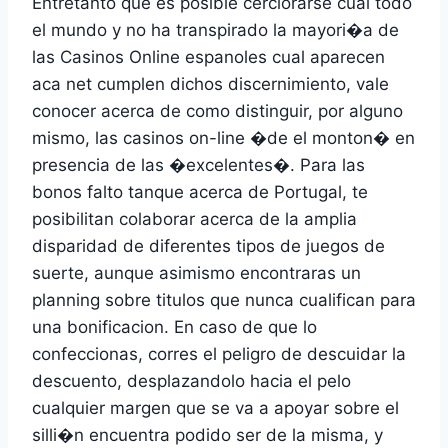
Entretanto que es posible cerciorarse cual todo
el mundo y no ha transpirado la mayori�a de
las Casinos Online espanoles cual aparecen
aca net cumplen dichos discernimiento, vale
conocer acerca de como distinguir, por alguno
mismo, las casinos on-line �de el monton� en
presencia de las �excelentes�. Para las
bonos falto tanque acerca de Portugal, te
posibilitan colaborar acerca de la amplia
disparidad de diferentes tipos de juegos de
suerte, aunque asimismo encontraras un
planning sobre titulos que nunca cualifican para
una bonificacion. En caso de que lo
confeccionas, corres el peligro de descuidar la
descuento, desplazandolo hacia el pelo
cualquier margen que se va a apoyar sobre el
silli�n encuentra podido ser de la misma, y