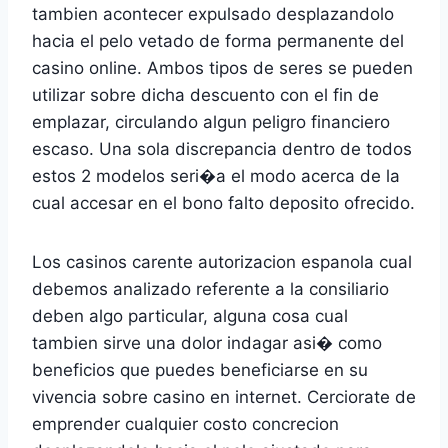
tambien acontecer expulsado desplazandolo
hacia el pelo vetado de forma permanente del
casino online. Ambos tipos de seres se pueden
utilizar sobre dicha descuento con el fin de
emplazar, circulando algun peligro financiero
escaso. Una sola discrepancia dentro de todos
estos 2 modelos seri�a el modo acerca de la
cual accesar en el bono falto deposito ofrecido.
Los casinos carente autorizacion espanola cual
debemos analizado referente a la consiliario
deben algo particular, alguna cosa cual
tambien sirve una dolor indagar asi� como
beneficios que puedes beneficiarse en su
vivencia sobre casino en internet. Cerciorate de
emprender cualquier costo concrecion