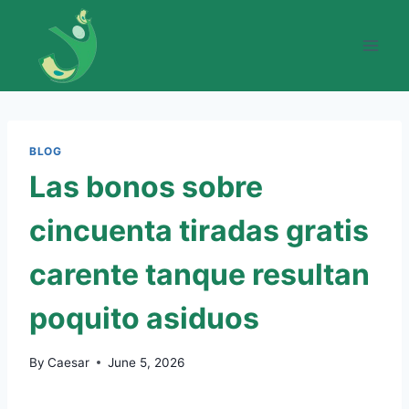
Skip
to
content
BLOG
Las bonos sobre
cincuenta tiradas gratis
carente tanque resultan
poquito asiduos
By
Caesar
June 5, 2026