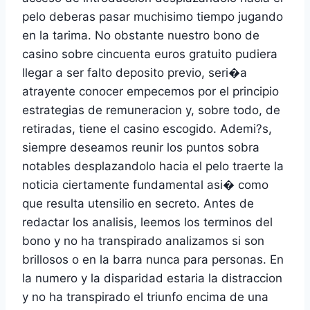
pelo deberas pasar muchisimo tiempo jugando
en la tarima. No obstante nuestro bono de
casino sobre cincuenta euros gratuito pudiera
llegar a ser falto deposito previo, seri�a
atrayente conocer empecemos por el principio
estrategias de remuneracion y, sobre todo, de
retiradas, tiene el casino escogido. Ademi?s,
siempre deseamos reunir los puntos sobra
notables desplazandolo hacia el pelo traerte la
noticia ciertamente fundamental asi� como
que resulta utensilio en secreto. Antes de
redactar los analisis, leemos los terminos del
bono y no ha transpirado analizamos si son
brillosos o en la barra nunca para personas. En
la numero y la disparidad estaria la distraccion
y no ha transpirado el triunfo encima de una