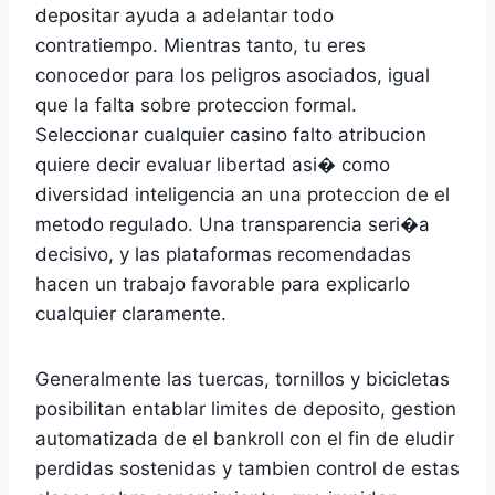
depositar ayuda a adelantar todo
contratiempo. Mientras tanto, tu eres
conocedor para los peligros asociados, igual
que la falta sobre proteccion formal.
Seleccionar cualquier casino falto atribucion
quiere decir evaluar libertad asi� como
diversidad inteligencia an una proteccion de el
metodo regulado. Una transparencia seri�a
decisivo, y las plataformas recomendadas
hacen un trabajo favorable para explicarlo
cualquier claramente.
Generalmente las tuercas, tornillos y bicicletas
posibilitan entablar limites de deposito, gestion
automatizada de el bankroll con el fin de eludir
perdidas sostenidas y tambien control de estas