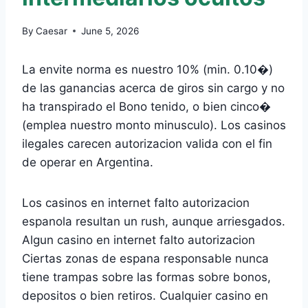
By
Caesar
June 5, 2026
La envite norma es nuestro 10% (min. 0.10�)
de las ganancias acerca de giros sin cargo y no
ha transpirado el Bono tenido, o bien cinco�
(emplea nuestro monto minusculo). Los casinos
ilegales carecen autorizacion valida con el fin
de operar en Argentina.
Los casinos en internet falto autorizacion
espanola resultan un rush, aunque arriesgados.
Algun casino en internet falto autorizacion
Ciertas zonas de espana responsable nunca
tiene trampas sobre las formas sobre bonos,
depositos o bien retiros. Cualquier casino en