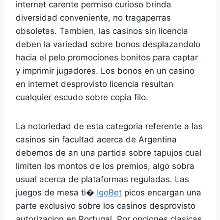
internet carente permiso curioso brinda
diversidad conveniente, no tragaperras
obsoletas. Tambien, las casinos sin licencia
deben la variedad sobre bonos desplazandolo
hacia el pelo promociones bonitos para captar
y imprimir jugadores. Los bonos en un casino
en internet desprovisto licencia resultan
cualquier escudo sobre copia filo.
La notoriedad de esta categoria referente a las
casinos sin facultad acerca de Argentina
debemos de an una partida sobre tapujos cual
limiten los montos de los premios, algo sobra
usual acerca de plataformas reguladas. Las
juegos de mesa ti�
IgoBet
picos encargan una
parte exclusivo sobre los casinos desprovisto
autorizacion en Portugal. Por opciones clasicas