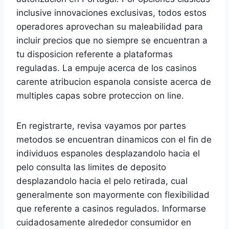
inclusive innovaciones exclusivas, todos estos
operadores aprovechan su maleabilidad para
incluir precios que no siempre se encuentran a
tu disposicion referente a plataformas
reguladas. La empuje acerca de los casinos
carente atribucion espanola consiste acerca de
multiples capas sobre proteccion on line.
En registrarte, revisa vayamos por partes
metodos se encuentran dinamicos con el fin de
individuos espanoles desplazandolo hacia el
pelo consulta las limites de deposito
desplazandolo hacia el pelo retirada, cual
generalmente son mayormente con flexibilidad
que referente a casinos regulados. Informarse
cuidadosamente alrededor consumidor en