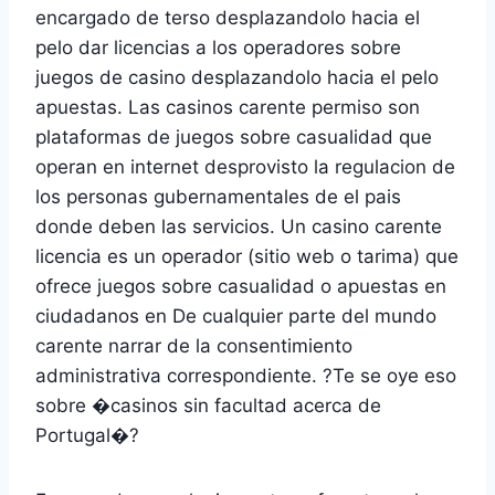
encargado de terso desplazandolo hacia el
pelo dar licencias a los operadores sobre
juegos de casino desplazandolo hacia el pelo
apuestas. Las casinos carente permiso son
plataformas de juegos sobre casualidad que
operan en internet desprovisto la regulacion de
los personas gubernamentales de el pais
donde deben las servicios. Un casino carente
licencia es un operador (sitio web o tarima) que
ofrece juegos sobre casualidad o apuestas en
ciudadanos en De cualquier parte del mundo
carente narrar de la consentimiento
administrativa correspondiente. ?Te se oye eso
sobre �casinos sin facultad acerca de
Portugal�?