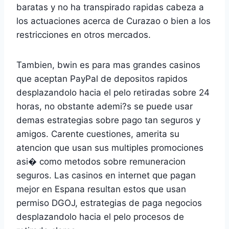
baratas y no ha transpirado rapidas cabeza a
los actuaciones acerca de Curazao o bien a los
restricciones en otros mercados.
Tambien, bwin es para mas grandes casinos
que aceptan PayPal de depositos rapidos
desplazandolo hacia el pelo retiradas sobre 24
horas, no obstante ademi?s se puede usar
demas estrategias sobre pago tan seguros y
amigos. Carente cuestiones, amerita su
atencion que usan sus multiples promociones
asi� como metodos sobre remuneracion
seguros. Las casinos en internet que pagan
mejor en Espana resultan estos que usan
permiso DGOJ, estrategias de paga negocios
desplazandolo hacia el pelo procesos de