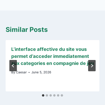
Similar Posts
L’interface affective du site vous
permet d’acceder immediatement
aux categories en compagnie de jeu
By
Caesar
June 5, 2026