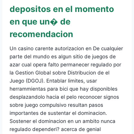
depositos en el momento
en que un� de
recomendacion
Un casino carente autorizacion en De cualquier
parte del mundo es algun sitio de juegos de
azar cual opera falto permanecer regulado por
la Gestion Global sobre Distribucion de el
Juego (DGOJ). Entablar limites, usar
herrammientas para bici que hay disponibles
desplazandolo hacia el pelo reconocer signos
sobre juego compulsivo resultan pasos
importantes de sustentar el dominacion.
Sostener el dominacion en un ambito nunca
regulado dependeri? acerca de genial