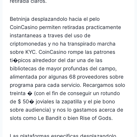
retirada claros.
Betninja desplazandolo hacia el pelo
CoinCasino permiten retiradas practicamente
instantaneas a traves del uso de
criptomonedas y no ha transpirado marcha
sobre KYC. CoinCasino rompe las patrones
ti�picos alrededor del dar una de las
bibliotecas de mayor profundas del campo,
alimentada por algunas 68 proveedores sobre
programa para cada servicio. Recargamos solo
treinta � (con el fin de conseguir un rotundo
de $ 50� joviales la zapatilla y el pie bono
sobre audiencia) y nos lo gastamos acerca de
slots como Le Bandit o bien Rise of Gods.
Las plataformas especificas desplazandolo