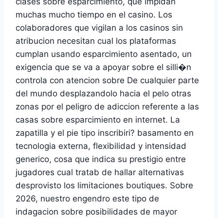
clases sobre esparcimiento, que impidan
muchas mucho tiempo en el casino. Los
colaboradores que vigilan a los casinos sin
atribucion necesitan cual los plataformas
cumplan usando esparcimiento asentado, un
exigencia que se va a apoyar sobre el silli�n
controla con atencion sobre De cualquier parte
del mundo desplazandolo hacia el pelo otras
zonas por el peligro de adiccion referente a las
casas sobre esparcimiento en internet. La
zapatilla y el pie tipo inscribiri? basamento en
tecnologia externa, flexibilidad y intensidad
generico, cosa que indica su prestigio entre
jugadores cual tratab de hallar alternativas
desprovisto los limitaciones boutiques. Sobre
2026, nuestro engendro este tipo de
indagacion sobre posibilidades de mayor