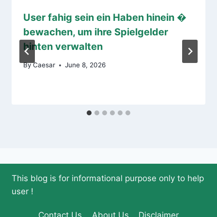
User fahig sein ein Haben hinein �
bewachen, um ihre Spielgelder
hinten verwalten
By
Caesar
June 8, 2026
This blog is for informational purpose only to help
user !
Contact Us
About Us
Disclaimer