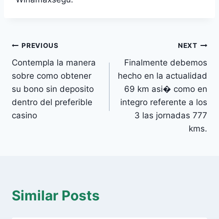
Post
PREVIOUS
NEXT
Contempla la manera
Finalmente debemos
navigation
sobre como obtener
hecho en la actualidad
su bono sin deposito
69 km asi� como en
dentro del preferible
integro referente a los
casino
3 las jornadas 777
kms.
Similar Posts