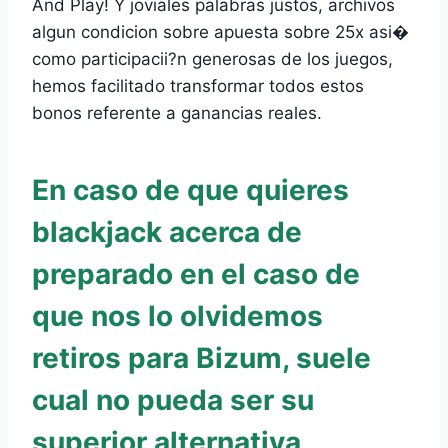
And Play! Y joviales palabras justos, archivos
algun condicion sobre apuesta sobre 25x asi�
como participacii?n generosas de los juegos,
hemos facilitado transformar todos estos
bonos referente a ganancias reales.
En caso de que quieres
blackjack acerca de
preparado en el caso de
que nos lo olvidemos
retiros para Bizum, suele
cual no pueda ser su
superior alternativa