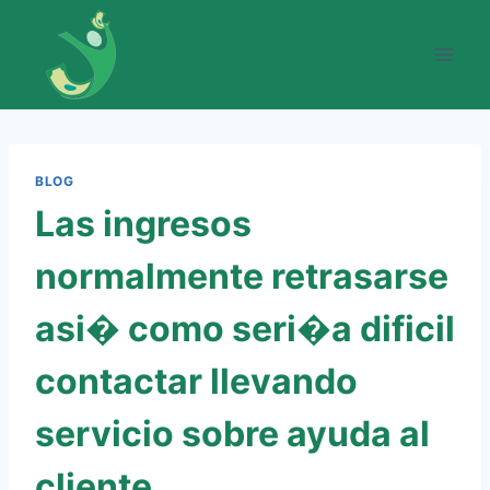
Skip
to
content
BLOG
Las ingresos
normalmente retrasarse
asi� como seri�a dificil
contactar llevando
servicio sobre ayuda al
cliente