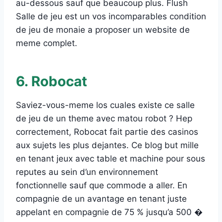
au-dessous sauf que beaucoup plus. Flush
Salle de jeu est un vos incomparables condition
de jeu de monaie a proposer un website de
meme complet.
6. Robocat
Saviez-vous-meme los cuales existe ce salle
de jeu de un theme avec matou robot ? Hep
correctement, Robocat fait partie des casinos
aux sujets les plus dejantes. Ce blog but mille
en tenant jeux avec table et machine pour sous
reputes au sein d’un environnement
fonctionnelle sauf que commode a aller. En
compagnie de un avantage en tenant juste
appelant en compagnie de 75 % jusqu’a 500 �