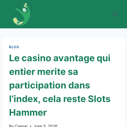
Skip
to
content
BLOG
Le casino avantage qui
entier merite sa
participation dans
l’index, cela reste Slots
Hammer
By
Caesar
June 5, 2026