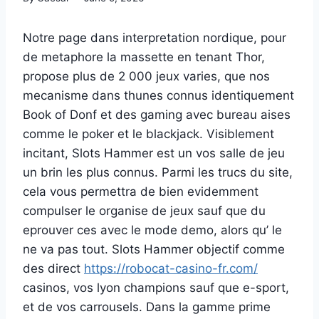
Notre page dans interpretation nordique, pour
de metaphore la massette en tenant Thor,
propose plus de 2 000 jeux varies, que nos
mecanisme dans thunes connus identiquement
Book of Donf et des gaming avec bureau aises
comme le poker et le blackjack. Visiblement
incitant, Slots Hammer est un vos salle de jeu
un brin les plus connus. Parmi les trucs du site,
cela vous permettra de bien evidemment
compulser le organise de jeux sauf que du
eprouver ces avec le mode demo, alors qu’ le
ne va pas tout. Slots Hammer objectif comme
des direct
https://robocat-casino-fr.com/
casinos, vos lyon champions sauf que e-sport,
et de vos carrousels. Dans la gamme prime