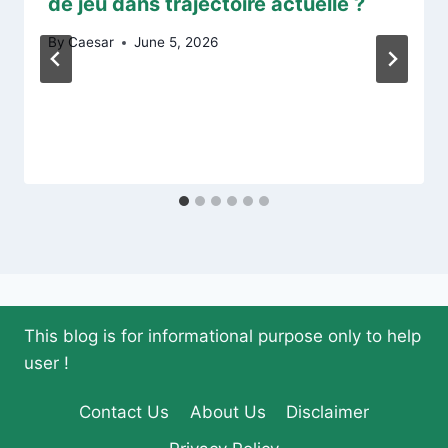
de jeu dans trajectoire actuelle ?
By
Caesar
June 5, 2026
This blog is for informational purpose only to help
user !
Contact Us
About Us
Disclaimer