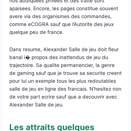
nos abdiquees privees et des traite sont
apaisees. Encore, les pages constitue souvent
avere via des organismes des commandes,
comme eCOGRA sauf que l’Autorite des jeux
quelque peu de france.
Dans resume, Alexander Salle de jeu doit fleur
banal i� propos des inattendus de jeu du
trajectoire. Sa qualite permanencier, la genre
de gaming sauf que je trouve sa securite creent
pour lui un exemple tous les plus redoutables
salle de jeu en ligne des francais. N’hesitez non
de votre part ecrire sauf que a decouvrir avec
Alexander Salle de jeu.
Les attraits quelques