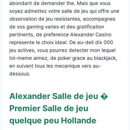
abondant de demander the. Mais que vous
soyez admettez votre salle de jeu qui offre une
observation de jeu resistantes, accompagnes
de vos gaming varies et des gratification
pertinents, de preference Alexander Casino
represente le choix ideal. De au-deli dix 000
jeu actives, vous pourrez detecter mon lequel
toi-meme aimez, de poker grace au blackjack,
en suivant tous les mecanique vers au-
dessous.
Alexander Salle de jeu �
Premier Salle de jeu
quelque peu Hollande