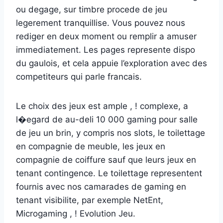
ou degage, sur timbre procede de jeu
legerement tranquillise. Vous pouvez nous
rediger en deux moment ou remplir a amuser
immediatement. Les pages represente dispo
du gaulois, et cela appuie l’exploration avec des
competiteurs qui parle francais.
Le choix des jeux est ample , ! complexe, a
l�egard de au-deli 10 000 gaming pour salle
de jeu un brin, y compris nos slots, le toilettage
en compagnie de meuble, les jeux en
compagnie de coiffure sauf que leurs jeux en
tenant contingence. Le toilettage representent
fournis avec nos camarades de gaming en
tenant visibilite, par exemple NetEnt,
Microgaming , ! Evolution Jeu.