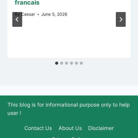
francais
By
Caesar
June 5, 2026
This blog is for informational purpose only to help
user !
Contact Us
About Us
Disclaimer