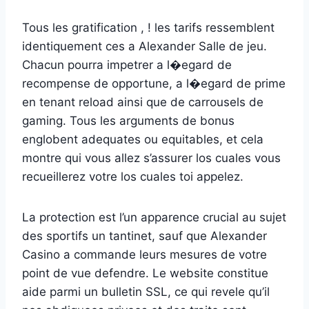
Tous les gratification , ! les tarifs ressemblent
identiquement ces a Alexander Salle de jeu.
Chacun pourra impetrer a l�egard de
recompense de opportune, a l�egard de prime
en tenant reload ainsi que de carrousels de
gaming. Tous les arguments de bonus
englobent adequates ou equitables, et cela
montre qui vous allez s’assurer los cuales vous
recueillerez votre los cuales toi appelez.
La protection est l’un apparence crucial au sujet
des sportifs un tantinet, sauf que Alexander
Casino a commande leurs mesures de votre
point de vue defendre. Le website constitue
aide parmi un bulletin SSL, ce qui revele qu’il