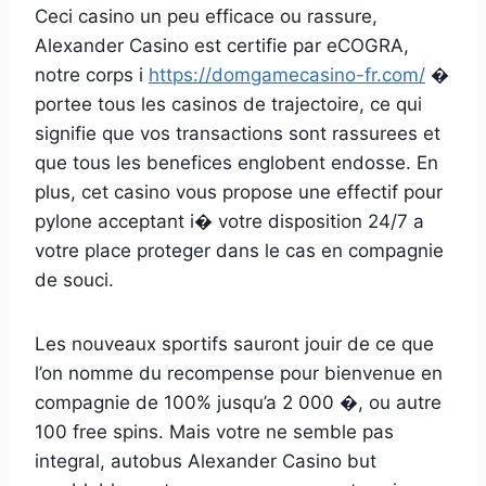
Ceci casino un peu efficace ou rassure,
Alexander Casino est certifie par eCOGRA,
notre corps i
https://domgamecasino-fr.com/
�
portee tous les casinos de trajectoire, ce qui
signifie que vos transactions sont rassurees et
que tous les benefices englobent endosse. En
plus, cet casino vous propose une effectif pour
pylone acceptant i� votre disposition 24/7 a
votre place proteger dans le cas en compagnie
de souci.
Les nouveaux sportifs sauront jouir de ce que
l’on nomme du recompense pour bienvenue en
compagnie de 100% jusqu’a 2 000 �, ou autre
100 free spins. Mais votre ne semble pas
integral, autobus Alexander Casino but