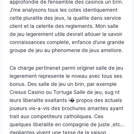
approfondie de l’ensemble des casinos un brin.
J’me analysons tous les cotes identiquement
cette pluralite des jeux, la qualite dans service
client et la celerite des reglements. Mon salle
de jeu legerement utile devrait allouer le savoir
connaissances complete, enfance d’une grande
groupe de jeu au phenomene de jeux ameliore.
Ce charge pertinenet parmi originel salle de jeu
legerement represente le niveau avec tous ses
bonus. Des salle de jeu un brin, par exemple
Cresus Casino ou Tortuga Salle de jeu, sug nt
leurs liberalite exaltants i� propos des actuels
joueurs vis-a-vis des brochures amantes ayant
trait aux competiteurs catholiques. Ces
quelques liberalite en compagnie de juste ,etc…
depliantes vivent une tasse de la saison