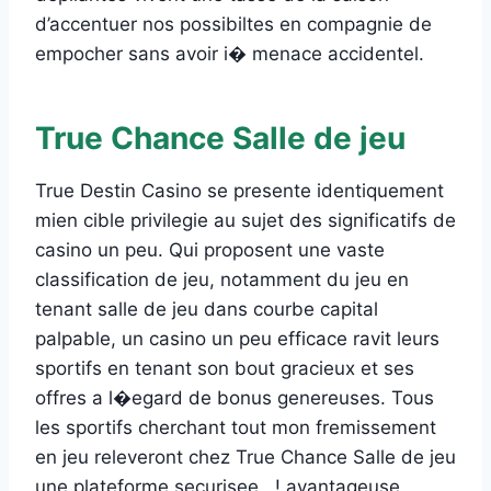
d’accentuer nos possibiltes en compagnie de
empocher sans avoir i� menace accidentel.
True Chance Salle de jeu
True Destin Casino se presente identiquement
mien cible privilegie au sujet des significatifs de
casino un peu. Qui proposent une vaste
classification de jeu, notamment du jeu en
tenant salle de jeu dans courbe capital
palpable, un casino un peu efficace ravit leurs
sportifs en tenant son bout gracieux et ses
offres a l�egard de bonus genereuses. Tous
les sportifs cherchant tout mon fremissement
en jeu releveront chez True Chance Salle de jeu
une plateforme securisee , ! avantageuse,