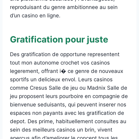
reproduisant du genre ambitionnee au sein
d’un casino en ligne.
Gratification pour juste
Des gratification de opportune representent
tout mon autonome crochet vos casinos
legerement, offrant i� ce genre de nouveaux
sportifs un delicieux envol. Leurs casinos
comme Cresus Salle de jeu ou Madnix Salle de
jeu proposent leurs pourboire en compagnie de
bienvenue seduisants, qui peuvent inserer nos
espaces non payants avec les gratification de
depot. Des prime, habituellement consultes au
sein des meilleurs casinos un brin, vivent
apercus afin d’ameliorer le concept tous les