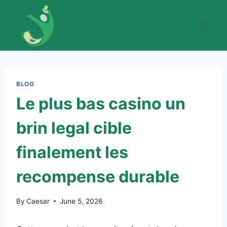
Skip
to
content
BLOG
Le plus bas casino un
brin legal cible
finalement les
recompense durable
By
Caesar
June 5, 2026