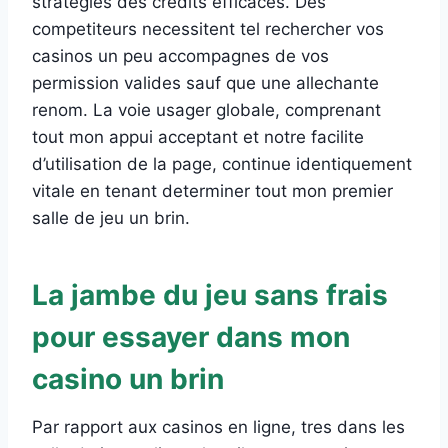
strategies des credits efficaces. Des
competiteurs necessitent tel rechercher vos
casinos un peu accompagnes de vos
permission valides sauf que une allechante
renom. La voie usager globale, comprenant
tout mon appui acceptant et notre facilite
d’utilisation de la page, continue identiquement
vitale en tenant determiner tout mon premier
salle de jeu un brin.
La jambe du jeu sans frais
pour essayer dans mon
casino un brin
Par rapport aux casinos en ligne, tres dans les