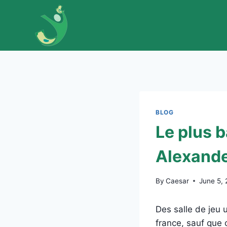
Skip
to
content
BLOG
Le plus b
Alexande
By
Caesar
June 5,
Des salle de jeu 
france, sauf que c