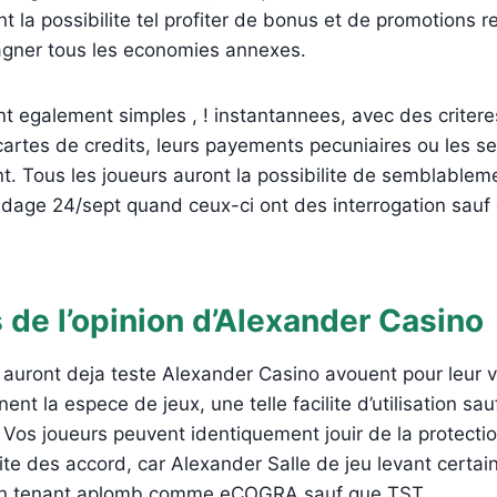
t la possibilite tel profiter de bonus et de promotions re
agner tous les economies annexes.
nt egalement simples , ! instantannees, avec des critere
 cartes de credits, leurs payements pecuniaires ou les s
t. Tous les joueurs auront la possibilite de semblablem
dage 24/sept quand ceux-ci ont des interrogation sauf 
 de l’opinion d’Alexander Casino
auront deja teste Alexander Casino avouent pour leur v
ent la espece de jeux, une telle facilite d’utilisation sau
 Vos joueurs peuvent identiquement jouir de la protectio
lite des accord, car Alexander Salle de jeu levant certa
en tenant aplomb comme eCOGRA sauf que TST.