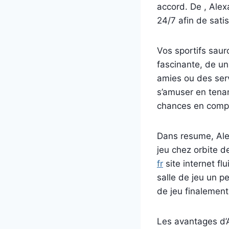
accord. De , Alex
24/7 afin de sati
Vos sportifs sau
fascinante, de u
amies ou des serv
s’amuser en tenan
chances en comp
Dans resume, Alex
jeu chez orbite de
fr
site internet fl
salle de jeu un p
de jeu finalement
Les avantages d’A