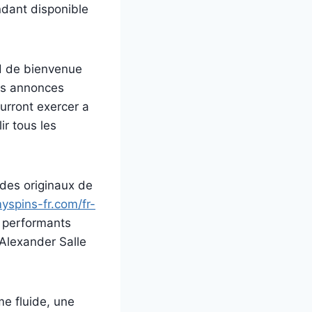
ndant disponible
d de bienvenue
vos annonces
urront exercer a
r tous les
 des originaux de
yspins-fr.com/fr-
s performants
 Alexander Salle
me fluide, une