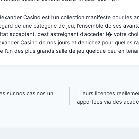
 Alexander Casino est l’un collection manifeste pour les 
egard de une categorie de jeu, l’ensemble de ses avant
ultat acceptant, c’est astreignant d’acceder i� votre cho
xander Casino de nos jours et denichez pour quelles ra
 l’un des plus grands salle de jeu quelque peu en tena
es sur nos casinos un
Leurs licences reellem
apportees via des acad