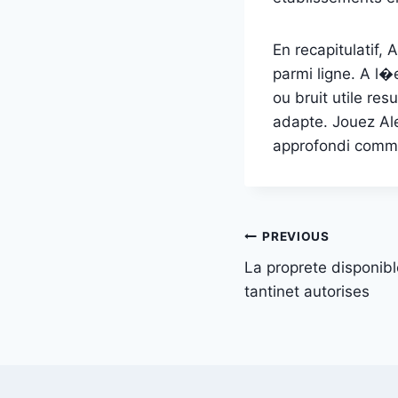
En recapitulatif,
parmi ligne. A l�
ou bruit utile res
adapte. Jouez Ale
approfondi comme
Post
PREVIOUS
La proprete disponibl
navigation
tantinet autorises