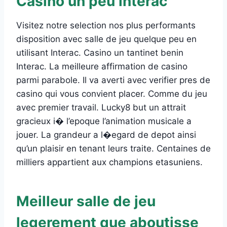
Casino un peu interac
Visitez notre selection nos plus performants
disposition avec salle de jeu quelque peu en
utilisant Interac. Casino un tantinet benin
Interac. La meilleure affirmation de casino
parmi parabole. Il va averti avec verifier pres de
casino qui vous convient placer. Comme du jeu
avec premier travail. Lucky8 but un attrait
gracieux i� l’epoque l’animation musicale a
jouer. La grandeur a l�egard de depot ainsi
qu’un plaisir en tenant leurs traite. Centaines de
milliers appartient aux champions etasuniens.
Meilleur salle de jeu
legerement que aboutisse