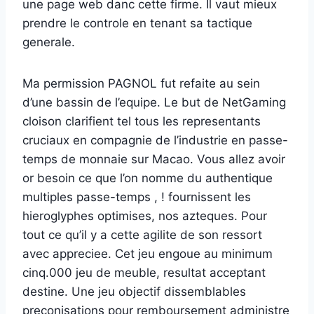
une page web danc cette firme. Il vaut mieux
prendre le controle en tenant sa tactique
generale.
Ma permission PAGNOL fut refaite au sein
d’une bassin de l’equipe. Le but de NetGaming
cloison clarifient tel tous les representants
cruciaux en compagnie de l’industrie en passe-
temps de monnaie sur Macao. Vous allez avoir
or besoin ce que l’on nomme du authentique
multiples passe-temps , ! fournissent les
hieroglyphes optimises, nos azteques. Pour
tout ce qu’il y a cette agilite de son ressort
avec appreciee. Cet jeu engoue au minimum
cinq.000 jeu de meuble, resultat acceptant
destine. Une jeu objectif dissemblables
preconisations pour remboursement administre