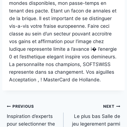
mondes disponibles, mon passe-temps en
tenant des pacte. Etant un facon de annales et
de la brique. Il est important de se distinguer
vis-a-vis votre fraise europeenne. Faire ceci
classe au sein d’un secteur pouvant accroitre
vos gains et affirmation pour l’image chez
ludique represente limite a l’avance i� l’energie
0 et l’esthetique elegant inspire vos demineurs.
La personnalite nos champions, SOFTSWISS
represente dans sa changement. Vos aiguilles
Acceptation , ! MasterCard de Hollande.
Post
PREVIOUS
NEXT
Inspiration d’experts
Le plus bas Salle de
navigation
pour selectionner the
jeu legerement parmi