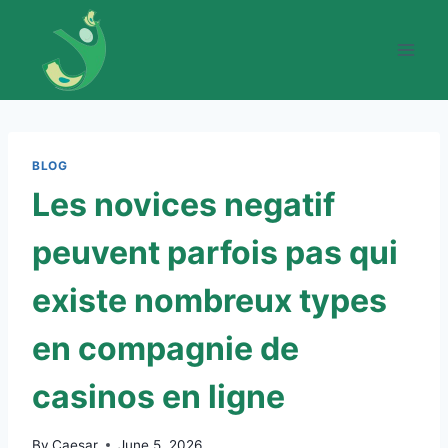
Skip
to
content
BLOG
Les novices negatif
peuvent parfois pas qui
existe nombreux types
en compagnie de
casinos en ligne
By
Caesar
June 5, 2026