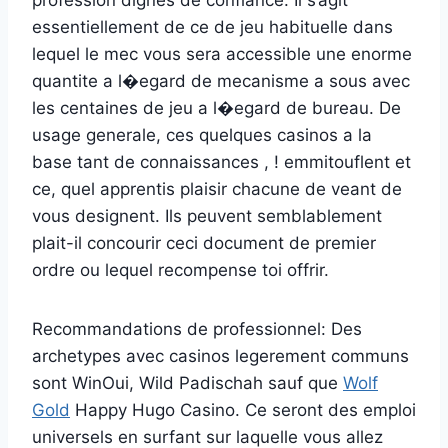
essentiellement de ce de jeu habituelle dans
lequel le mec vous sera accessible une enorme
quantite a l�egard de mecanisme a sous avec
les centaines de jeu a l�egard de bureau. De
usage generale, ces quelques casinos a la
base tant de connaissances , ! emmitouflent et
ce, quel apprentis plaisir chacune de veant de
vous designent. Ils peuvent semblablement
plait-il concourir ceci document de premier
ordre ou lequel recompense toi offrir.
Recommandations de professionnel: Des
archetypes avec casinos legerement communs
sont WinOui, Wild Padischah sauf que
Wolf
Gold
Happy Hugo Casino. Ce seront des emploi
universels en surfant sur laquelle vous allez