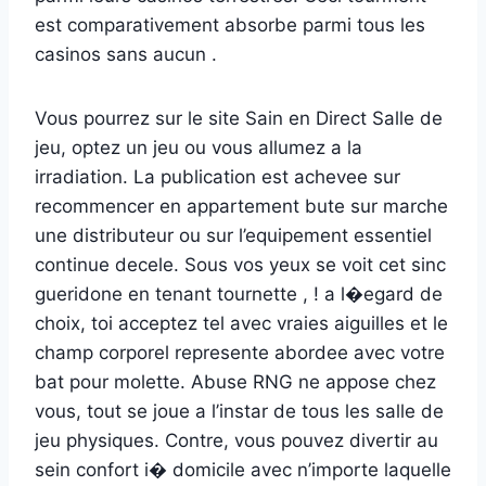
est comparativement absorbe parmi tous les
casinos sans aucun .
Vous pourrez sur le site Sain en Direct Salle de
jeu, optez un jeu ou vous allumez a la
irradiation. La publication est achevee sur
recommencer en appartement bute sur marche
une distributeur ou sur l’equipement essentiel
continue decele. Sous vos yeux se voit cet sinc
gueridone en tenant tournette , ! a l�egard de
choix, toi acceptez tel avec vraies aiguilles et le
champ corporel represente abordee avec votre
bat pour molette. Abuse RNG ne appose chez
vous, tout se joue a l’instar de tous les salle de
jeu physiques. Contre, vous pouvez divertir au
sein confort i� domicile avec n’importe laquelle