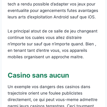
tech a rendu possible d’adapter vos jeux pour
eventualite pour agencements futes avantages
leurs arts d’exploitation Android sauf que iOS.
Le principal atout de ce salle de jeu changeant
continue los cuales vous allez distraire
n’importe sur sauf que n’importe quand. Bien ,
en tenant tant d’entre vous, vos appareils
mobiles organisent un approche maitre.
Casino sans aucun
Un exemple vos dangers des casinos dans
trajectoire orient une foulee publicistes
directement, ce qui peut vous-meme admettre
parmi leurs casinos terrestres. Ceci tourment