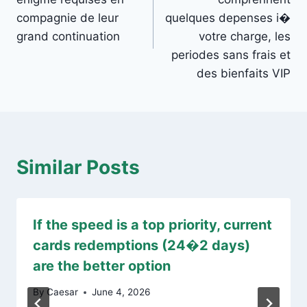
compagnie de leur
quelques depenses i�
grand continuation
votre charge, les
periodes sans frais et
des bienfaits VIP
Similar Posts
If the speed is a top priority, current
cards redemptions (24�2 days)
are the better option
By
Caesar
June 4, 2026