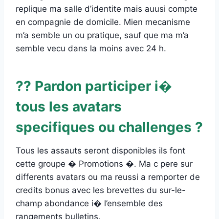
replique ma salle d’identite mais auusi compte
en compagnie de domicile. Mien mecanisme
m’a semble un ou pratique, sauf que ma m’a
semble vecu dans la moins avec 24 h.
?? Pardon participer i�
tous les avatars
specifiques ou challenges ?
Tous les assauts seront disponibles ils font
cette groupe � Promotions �. Ma c pere sur
differents avatars ou ma reussi a remporter de
credits bonus avec les brevettes du sur-le-
champ abondance i� l’ensemble des
rangements bulletins.