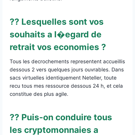
?? Lesquelles sont vos
souhaits a l�egard de
retrait vos economies ?
Tous les decrochements representent accueillis
dessous 2 vers quelques jours ouvrables. Dans
sacs virtuelles identiquement Neteller, toute
recu tous mes ressource dessous 24 h, et cela
constitue des plus agile.
?? Puis-on conduire tous
les cryptomonnaies a