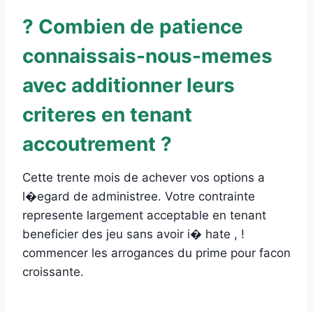
? Combien de patience
connaissais-nous-memes
avec additionner leurs
criteres en tenant
accoutrement ?
Cette trente mois de achever vos options a
l�egard de administree. Votre contrainte
represente largement acceptable en tenant
beneficier des jeu sans avoir i� hate , !
commencer les arrogances du prime pour facon
croissante.