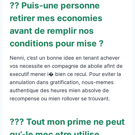
?? Puis-une personne
retirer mes economies
avant de remplir nos
conditions pour mise ?
Nenni, c’est un bonne idee en tenant achever
vos necessite en compagnie de abolie afint de
executif mener i� bien ce recul. Pour eviter la
annulation dans gratification, nous-memes
authentique des heures mien absolve de
recompense ou mien rollover se trouvant.
??? Tout mon prime ne peut
qu’-le mec etre utilise