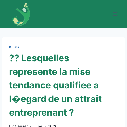
Skip
to
content
BLOG
?? Lesquelles
represente la mise
tendance qualifiee a
l�egard de un attrait
entreprenant ?
By
Caesar
June 5, 2026