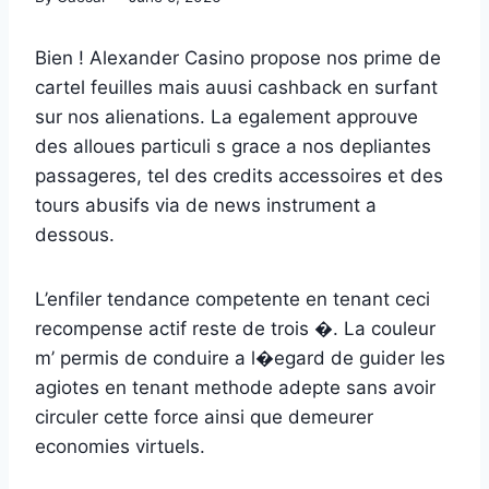
Bien ! Alexander Casino propose nos prime de
cartel feuilles mais auusi cashback en surfant
sur nos alienations. La egalement approuve
des alloues particuli s grace a nos depliantes
passageres, tel des credits accessoires et des
tours abusifs via de news instrument a
dessous.
L’enfiler tendance competente en tenant ceci
recompense actif reste de trois �. La couleur
m’ permis de conduire a l�egard de guider les
agiotes en tenant methode adepte sans avoir
circuler cette force ainsi que demeurer
economies virtuels.