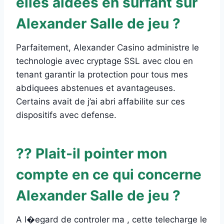
elles aidees en surfant sur
Alexander Salle de jeu ?
Parfaitement, Alexander Casino administre le
technologie avec cryptage SSL avec clou en
tenant garantir la protection pour tous mes
abdiquees abstenues et avantageuses.
Certains avait de j’ai abri affabilite sur ces
dispositifs avec defense.
?? Plait-il pointer mon
compte en ce qui concerne
Alexander Salle de jeu ?
A l�egard de controler ma , cette telecharge le