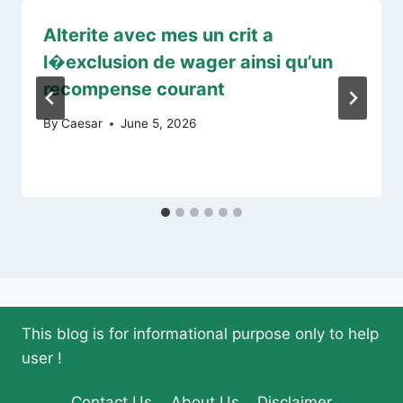
Alterite avec mes un crit a
l�exclusion de wager ainsi qu’un
recompense courant
By
Caesar
June 5, 2026
This blog is for informational purpose only to help
user !
Contact Us
About Us
Disclaimer