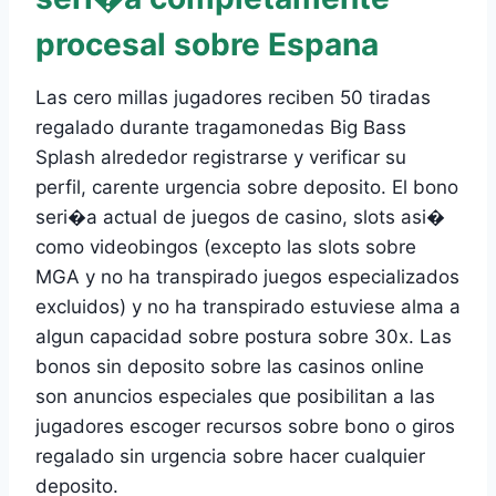
procesal sobre Espana
Las cero millas jugadores reciben 50 tiradas
regalado durante tragamonedas Big Bass
Splash alrededor registrarse y verificar su
perfil, carente urgencia sobre deposito. El bono
seri�a actual de juegos de casino, slots asi�
como videobingos (excepto las slots sobre
MGA y no ha transpirado juegos especializados
excluidos) y no ha transpirado estuviese alma a
algun capacidad sobre postura sobre 30x. Las
bonos sin deposito sobre las casinos online
son anuncios especiales que posibilitan a las
jugadores escoger recursos sobre bono o giros
regalado sin urgencia sobre hacer cualquier
deposito.