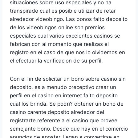
situaciones sobre uso especiales y no ha
transpirado cual es posible utilizar de retar
alrededor videobingo. Las bonos falto deposito
de los videobingos online son premios
especiales cual varios excelentes casinos se
fabrican con al momento que realizas el
registro en el caso de que nos lo olvidemos en
el efectuar la verificacion de su perfil.
Con el fin de solicitar un bono sobre casino sin
deposito, es a menudo preceptivo crear un
perfil en el casino en internet falto deposito
cual los brinda. Se podri? obtener un bono de
casino carente deposito alrededor del
registrarte referente a el casino que provee
semejante bono. Desde que hay en el comercio
anuncios de apostar, llegan a convertirse en