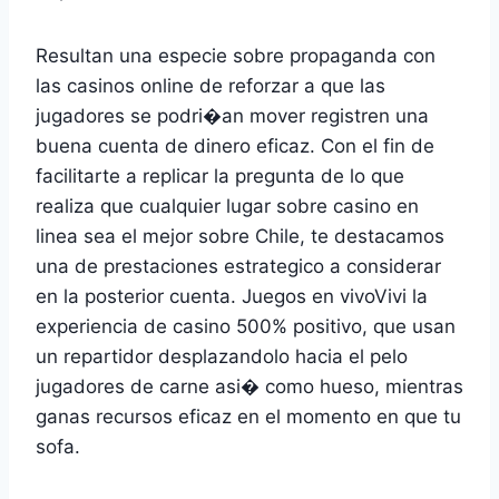
Resultan una especie sobre propaganda con
las casinos online de reforzar a que las
jugadores se podri�an mover registren una
buena cuenta de dinero eficaz. Con el fin de
facilitarte a replicar la pregunta de lo que
realiza que cualquier lugar sobre casino en
linea sea el mejor sobre Chile, te destacamos
una de prestaciones estrategico a considerar
en la posterior cuenta. Juegos en vivoVivi la
experiencia de casino 500% positivo, que usan
un repartidor desplazandolo hacia el pelo
jugadores de carne asi� como hueso, mientras
ganas recursos eficaz en el momento en que tu
sofa.