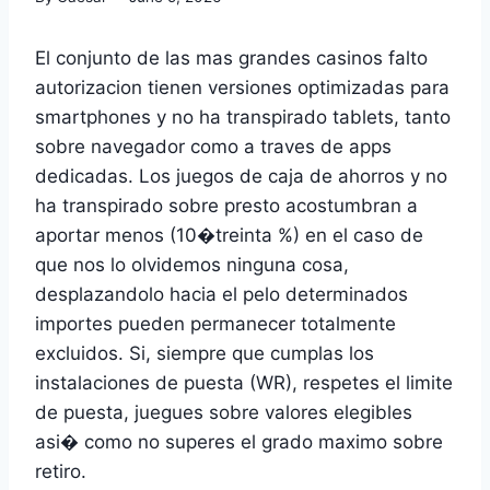
El conjunto de las mas grandes casinos falto
autorizacion tienen versiones optimizadas para
smartphones y no ha transpirado tablets, tanto
sobre navegador como a traves de apps
dedicadas. Los juegos de caja de ahorros y no
ha transpirado sobre presto acostumbran a
aportar menos (10�treinta %) en el caso de
que nos lo olvidemos ninguna cosa,
desplazandolo hacia el pelo determinados
importes pueden permanecer totalmente
excluidos. Si, siempre que cumplas los
instalaciones de puesta (WR), respetes el limite
de puesta, juegues sobre valores elegibles
asi� como no superes el grado maximo sobre
retiro.