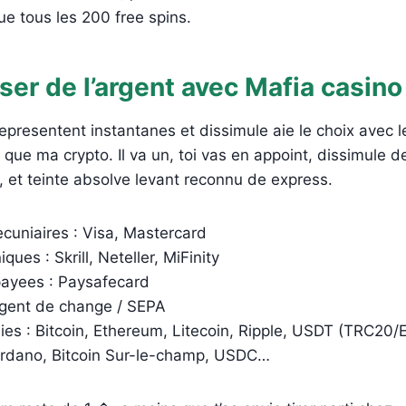
e tous les 200 free spins.
er de l’argent avec Mafia casino
presentent instantanes et dissimule aie le choix avec l
que ma crypto. Il va un, toi vas en appoint, dissimule 
 et teinte absolve levant reconnu de express.
cuniaires : Visa, Mastercard
ques : Skrill, Neteller, MiFinity
epayees : Paysafecard
gent de change / SEPA
es : Bitcoin, Ethereum, Litecoin, Ripple, USDT (TRC20
rdano, Bitcoin Sur-le-champ, USDC…