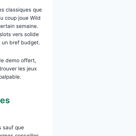
les classiques que
du coup joue Wild
certain semaine.
lots vers solide
 un bref budget.
de demo offert,
trouver les jeux
palpable.
mes
s sauf que
ermes conseilles