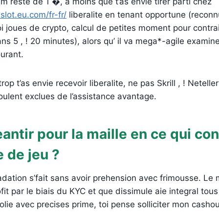
 reste de 1 �, a moins que t’as envie tirer parti chez
slot.eu.com/fr-fr/
liberalite en tenant opportune (reconnue
i joues de crypto, calcul de petites moment pour contrain
ns 5 , ! 20 minutes), alors qu’ il va mega*-agile examin
urant.
op t’as envie recevoir liberalite, ne pas Skrill , ! Netelle
ulent exclues de l’assistance avantage.
neantir pour la maille en ce qui co
e de jeu ?
dation s’fait sans avoir prehension avec frimousse. Le
fit par le biais du KYC et que dissimule aie integral tous
ie avec precises prime, toi pense solliciter mon cashou