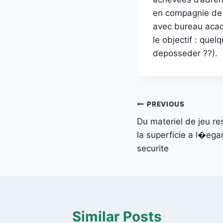
en compagnie de 
avec bureau acad
le objectif : que
deposseder ??).
Post
PREVIOUS
Du materiel de jeu r
navigation
la superficie a l�ega
securite
Similar Posts