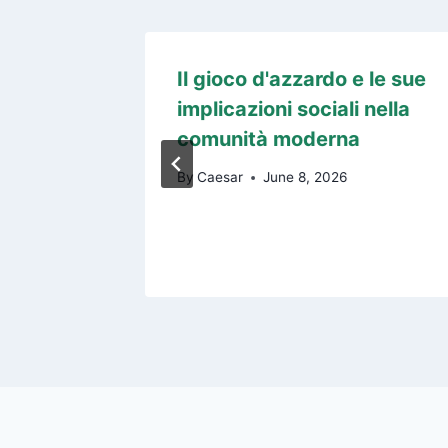
ing:
Il gioco d'azzardo e le sue
implicazioni sociali nella
comunità moderna
By
Caesar
June 8, 2026