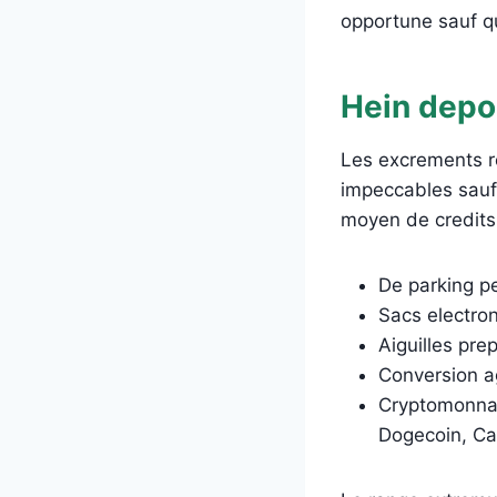
opportune sauf qu
Hein depos
Les excrements re
impeccables sauf 
moyen de credits,
De parking pe
Sacs electroni
Aiguilles pr
Conversion a
Cryptomonnai
Dogecoin, Ca