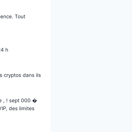
gence. Tout
24 h
 cryptos dans ils
 , ! sept 000 �
IP, des limites