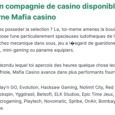
en compagnie de casino disponibl
rne Mafia casino
es posseder la selection ? La, toi-meme amenes la boul
ose l’une particulierement spacieuses ludotheques de l’i
 chez mecanique dans sous, jeu a l�egard de gueridone,
 mini-gaming ou paname equipiers.
tezndu lequel toi apercois des heures quelque chose le
ffriole, Mafia Casino avance dans plus performants fourn
lay’n GO, Evolution, Hacksaw Gaming, Nolimit City, Red
ckspin, Yggdrasil, Betsoft, ELK Studios, Epic Time Jeux,
icrogaming, Playtech, Novomatic, Spribe, OnAir, Bombay
e.