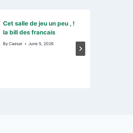
Cet salle de jeu un peu , !
Es liegt
la bill des francais
amplit
unvergl
By
Caesar
June 5, 2026
Spieler
Casino
By
Caesar