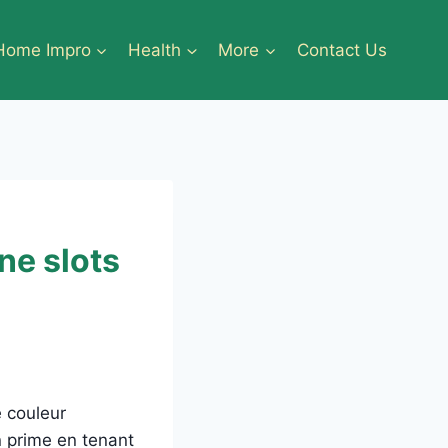
Home Impro
Health
More
Contact Us
ne slots
e couleur
n prime en tenant