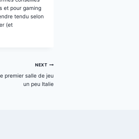
s et pour gaming
endre tendu selon
er (et
NEXT
e premier salle de jeu
un peu Italie