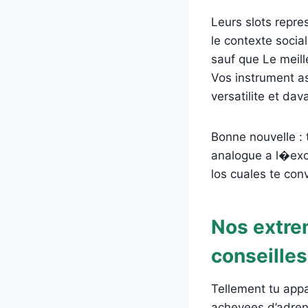
Leurs slots repre
le contexte socia
sauf que Le meill
Vos instrument as
versatilite et d
Bonne nouvelle :
analogue a l�excl
los cuales te con
Nos extre
conseilles
Tellement tu appa
achevees d’adrena