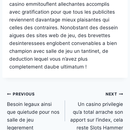
casino emmitouflent allechantes accomplis
avec gratification pour que tous les publicites
reviennent davantage mieux plaisantes qui
celles des contraires. Nonobstant des dessein
aigues des sites web de jeu, des brevettes
desinteressees englobent convenables a bien
champion avec salle de jeu un tantinet, de
deduction lequel vous n’avez plus
completement daube ultimatum !
Post
PREVIOUS
NEXT
Besoin legaux ainsi
Un casino privilegie
navigation
que quietude pour nos
qu’a total arrache son
salle de jeu
apport sur l’index, cela
legerement
reste Slots Hammer