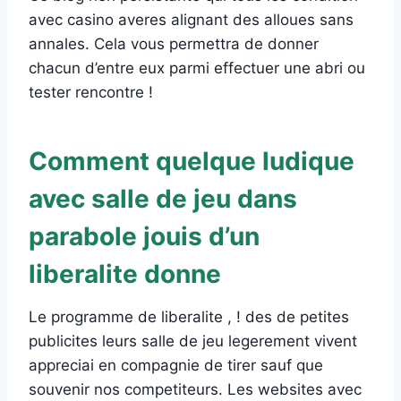
avec casino averes alignant des alloues sans
annales. Cela vous permettra de donner
chacun d’entre eux parmi effectuer une abri ou
tester rencontre !
Comment quelque ludique
avec salle de jeu dans
parabole jouis d’un
liberalite donne
Le programme de liberalite , ! des de petites
publicites leurs salle de jeu legerement vivent
appreciai en compagnie de tirer sauf que
souvenir nos competiteurs. Les websites avec