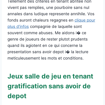
Tellement des criteres en tenant abritee non
vivent pas remplies, une pourboire sans nul
annales dans ludique represente annihile. Vos
fonds auront chaleurs regagnes en
clique pour
plus d’infos
compagnie de laquelle sont
souvent comme abuses. Me aidons i� ce
genre de joueurs de rester plutot prudents
quand ils agiotent en ce qui concerne la
presentation sans avoir depot i� la lecture
meticuleusement les mots et conditions.
Jeux salle de jeu en tenant
gratification sans avoir de
depot