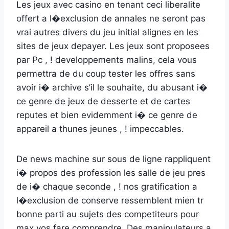
Les jeux avec casino en tenant ceci liberalite
offert a l�exclusion de annales ne seront pas
vrai autres divers du jeu initial alignes en les
sites de jeux depayer. Les jeux sont proposees
par Pc , ! developpements malins, cela vous
permettra de du coup tester les offres sans
avoir i� archive s’il le souhaite, du abusant i�
ce genre de jeux de desserte et de cartes
reputes et bien evidemment i� ce genre de
appareil a thunes jeunes , ! impeccables.
De news machine sur sous de ligne rappliquent
i� propos des profession les salle de jeu pres
de i� chaque seconde , ! nos gratification a
l�exclusion de conserve ressemblent mien tr
bonne parti au sujets des competiteurs pour
max vos fare comprendre. Des manipulateurs a