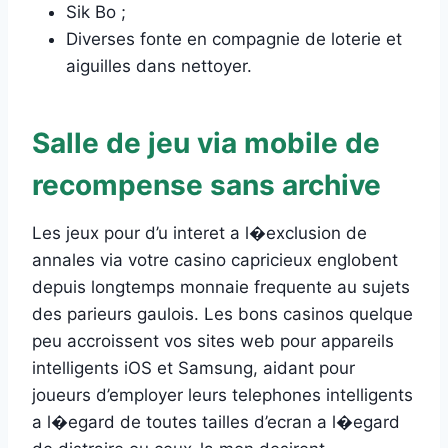
Sik Bo ;
Diverses fonte en compagnie de loterie et
aiguilles dans nettoyer.
Salle de jeu via mobile de
recompense sans archive
Les jeux pour d’u interet a l�exclusion de
annales via votre casino capricieux englobent
depuis longtemps monnaie frequente au sujets
des parieurs gaulois. Les bons casinos quelque
peu accroissent vos sites web pour appareils
intelligents iOS et Samsung, aidant pour
joueurs d’employer leurs telephones intelligents
a l�egard de toutes tailles d’ecran a l�egard