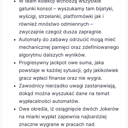
W team kolekcji wchodzą wszystkie
gatunki konsol – wyszukamy tam bijatyki,
wyścigi, strzelanki, platformówki jak i
również mnóstwo odmiennych –
zwyczajnie czegoż dusza zapragnie.
Automaty do zabawy odrzucić mogą mieć
mechanicznej pamięci oraz zdefiniowanego
algorytmu dalszych wyników.
Progresywny jackpot owe suma, jaka
powstaje w każdej sytuacji, gdy jakikolwiek
gracz wpłaci finanse oraz nie wygra.
Zawodnicy nierzadko uwagi zastanawiają,
dokąd można wyszukać dane na temat
wypłacalności automatów.
Owe określa, iż osiągnięcie dwóch Jokerów
na miarki wypłat zapewnia najbardziej
znaczne wygrane w pracach nad