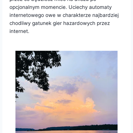
opcjonalnym momencie. Uciechy automaty
internetowego owe w charakterze najbardziej
chodliwy gatunek gier hazardowych przez
internet.