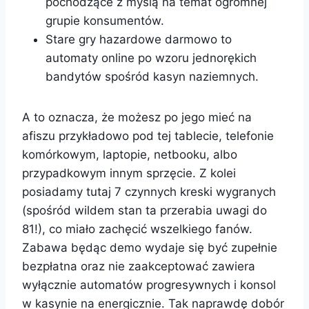
pochodzące z myślą na temat ogromnej
grupie konsumentów.
Stare gry hazardowe darmowo to
automaty online po wzoru jednorękich
bandytów spośród kasyn naziemnych.
A to oznacza, że możesz po jego mieć na
afiszu przykładowo pod tej tablecie, telefonie
komórkowym, laptopie, netbooku, albo
przypadkowym innym sprzęcie. Z kolei
posiadamy tutaj 7 czynnych kreski wygranych
(spośród wildem stan ta przerabia uwagi do
81!), co miało zachęcić wszelkiego fanów.
Zabawa będąc demo wydaje się być zupełnie
bezpłatna oraz nie zaakceptować zawiera
wyłącznie automatów progresywnych i konsol
w kasynie na energicznie. Tak naprawdę dobór