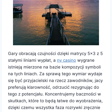
Gary obracają czujności dzięki matrycy 5×3 z 5
stałymi liniami wypłat, a
nv casino
wygrane
istnieją mierzone na bazie kompozycji symboli
na tych liniach. Za sprawą tego wymiar wydaje
się być przyjacielski na rzecz zawodników, jacy
preferują klarowność, odrzucić rezygnując do
tego z potencjału. Koncentrujemy baczności w
skutkach, które to będą łatwe do wyobrażenia,
dzięki czemu wszystka faza rozrywki zręcznie