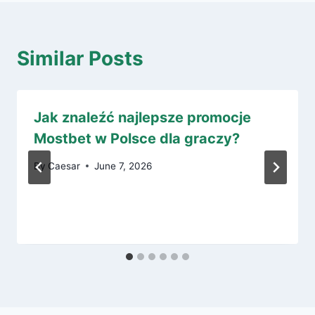
Similar Posts
Jak znaleźć najlepsze promocje
Mostbet w Polsce dla graczy?
By
Caesar
June 7, 2026