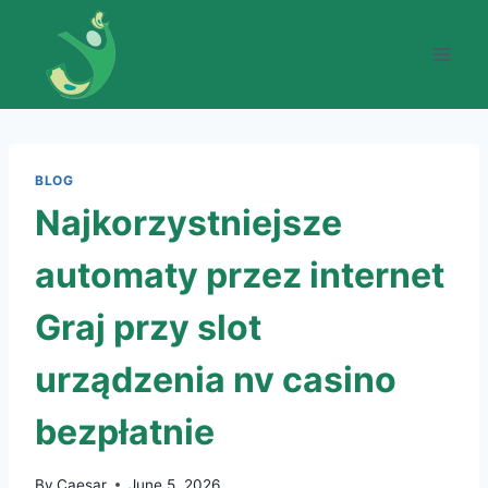
Skip
to
content
BLOG
Najkorzystniejsze
automaty przez internet
Graj przy slot
urządzenia nv casino
bezpłatnie
By
Caesar
June 5, 2026