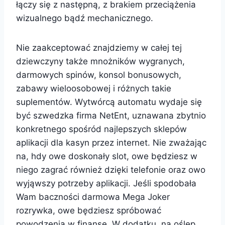
łączy się z następną, z brakiem przeciążenia
wizualnego bądź mechanicznego.
Nie zaakceptować znajdziemy w całej tej
dziewczyny także mnożników wygranych,
darmowych spinów, konsol bonusowych,
zabawy wieloosobowej i różnych takie
suplementów. Wytwórcą automatu wydaje się
być szwedzka firma NetEnt, uznawana zbytnio
konkretnego spośród najlepszych sklepów
aplikacji dla kasyn przez internet. Nie zważając
na, hdy owe doskonały slot, owe będziesz w
niego zagrać również dzięki telefonie oraz owo
wyjąwszy potrzeby aplikacji. Jeśli spodobała
Wam baczności darmowa Mega Joker
rozrywka, owe będziesz spróbować
powodzenia w finanse. W dodatku, na oślep