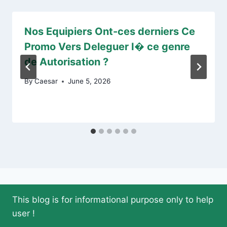
Nos Equipiers Ont-ces derniers Ce
Promo Vers Deleguer I� ce genre
de Autorisation ?
By
Caesar
June 5, 2026
This blog is for informational purpose only to help
user !