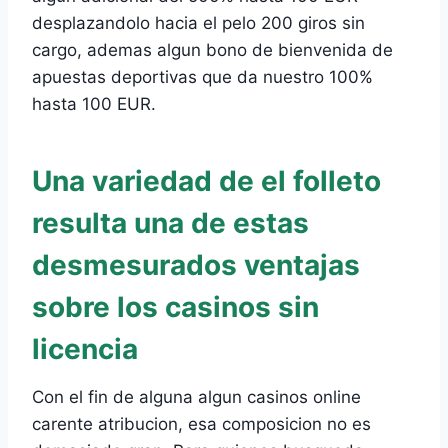
desplazandolo hacia el pelo 200 giros sin
cargo, ademas algun bono de bienvenida de
apuestas deportivas que da nuestro 100%
hasta 100 EUR.
Una variedad de el folleto
resulta una de estas
desmesurados ventajas
sobre los casinos sin
licencia
Con el fin de alguna algun casinos online
carente atribucion, esa composicion no es