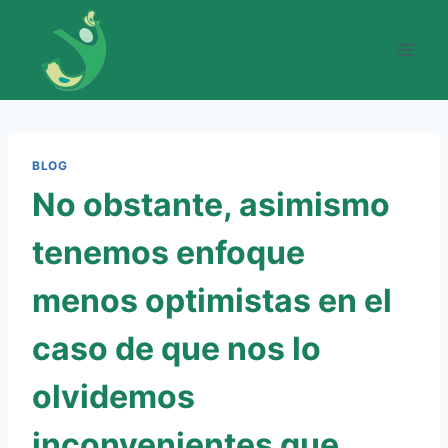
Skip
to
content
BLOG
No obstante, asimismo
tenemos enfoque
menos optimistas en el
caso de que nos lo
olvidemos
inconvenientes que