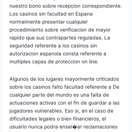
nuestro bono sobre recepcion correspondiente.
Los casinos sin facultad en Espana
normalmente presentar cualquier
procedimiento sobre verificacion de mayor
rapido que sus contrapartes reguladas. La
seguridad referente a los casinos sin
autorizacion espanola consta referente a
multiples capas de proteccion on line.
Algunos de los lugares mayormente criticados
sobre los casinos falto facultad referente a De
cualquier parte del mundo es una falta de
actuaciones activas con el fin de guardar a las
jugadores vulnerables. Eso si, en el caso de
dificultades legales o bien financieros, el
usuario nunca podra ensei�ar reclamaciones