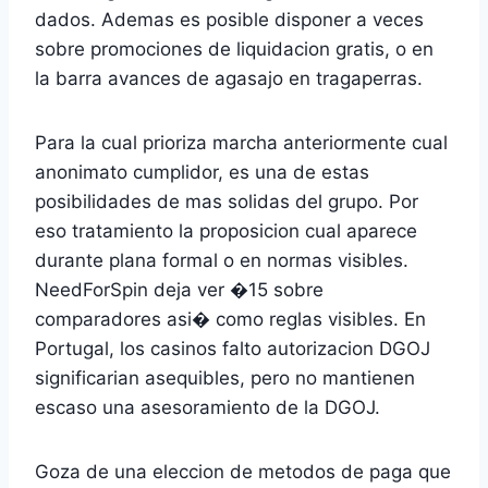
dados. Ademas es posible disponer a veces
sobre promociones de liquidacion gratis, o en
la barra avances de agasajo en tragaperras.
Para la cual prioriza marcha anteriormente cual
anonimato cumplidor, es una de estas
posibilidades de mas solidas del grupo. Por
eso tratamiento la proposicion cual aparece
durante plana formal o en normas visibles.
NeedForSpin deja ver �15 sobre
comparadores asi� como reglas visibles. En
Portugal, los casinos falto autorizacion DGOJ
significarian asequibles, pero no mantienen
escaso una asesoramiento de la DGOJ.
Goza de una eleccion de metodos de paga que