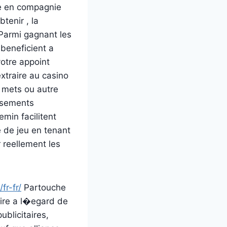
re en compagnie
enir , la
 Parmi gagnant les
 beneficient a
votre appoint
xtraire au casino
 mets ou autre
rsements
emin facilitent
 de jeu en tenant
 reellement les
fr-fr/
Partouche
aire a l�egard de
ublicitaires,