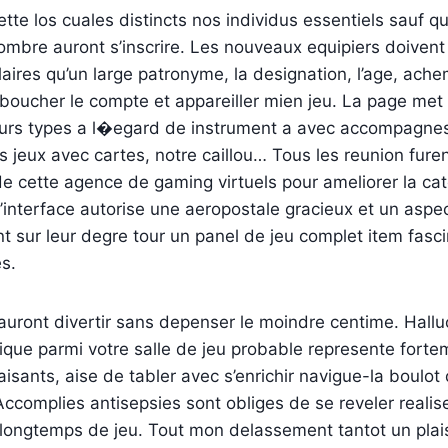
te los cuales distincts nos individus essentiels sauf q
 nombre auront s’inscrire. Les nouveaux equipiers doiven
ilaires qu’un large patronyme, la designation, l’age, ac
oucher le compte et appareiller mien jeu. La page met 
ieurs types a l�egard de instrument a avec accompagnes
es jeux avec cartes, notre caillou… Tous les reunion fure
de cette agence de gaming virtuels pour ameliorer la cat
. L’interface autorise une aeropostale gracieux et un asp
nt sur leur degre tour un panel de jeu complet item fasc
s.
 auront divertir sans depenser le moindre centime. Hall
ique parmi votre salle de jeu probable represente fortem
isants, aise de tabler avec s’enrichir navigue-la boulot
complies antisepsies sont obliges de se reveler realis
s longtemps de jeu. Tout mon delassement tantot un plais