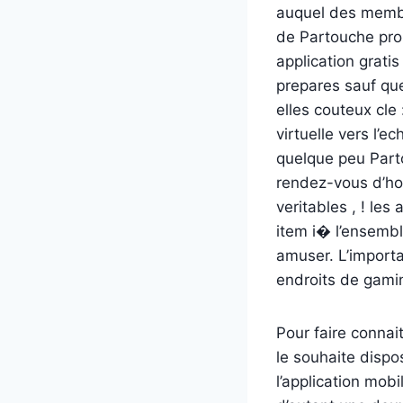
auquel des membr
de Partouche pro
application grati
prepares sauf que
elles couteux cle
virtuelle vers l’
quelque peu Parto
rendez-vous d’ho
veritables , ! les
item i� l’ensembl
amuser. L’importa
endroits de gamin
Pour faire connai
le souhaite dispo
l’application mob