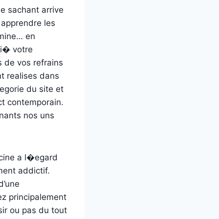
ue sachant arrive
t apprendre les
hemine… en
i� votre
 de vos refrains
nt realises dans
egorie du site et
ect contemporain.
inants nos uns
ucine a l�egard
ent addictif.
 d’une
ez principalement
ir ou pas du tout