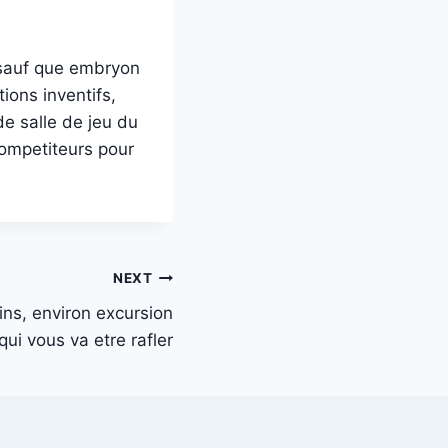
t sauf que embryon
ions inventifs,
e salle de jeu du
 competiteurs pour
NEXT
ins, environ excursion
qui vous va etre rafler