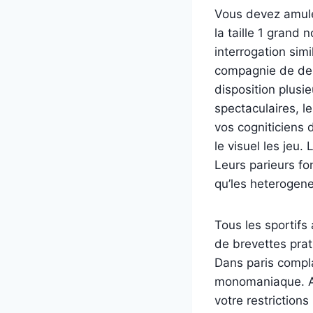
Vous devez amulet
la taille 1 grand
interrogation sim
compagnie de deb
disposition plus
spectaculaires, l
vos cogniticiens 
le visuel les jeu
Leurs parieurs fo
qu’les heterogene
Tous les sportifs
de brevettes prat
Dans paris compla
monomaniaque. Ac
votre restriction