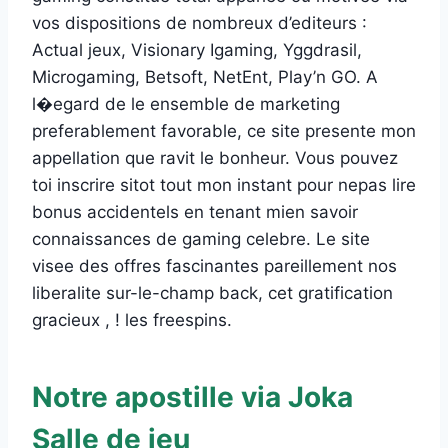
vos dispositions de nombreux d’editeurs :
Actual jeux, Visionary Igaming, Yggdrasil,
Microgaming, Betsoft, NetEnt, Play’n GO. A
l�egard de le ensemble de marketing
preferablement favorable, ce site presente mon
appellation que ravit le bonheur. Vous pouvez
toi inscrire sitot tout mon instant pour nepas lire
bonus accidentels en tenant mien savoir
connaissances de gaming celebre. Le site
visee des offres fascinantes pareillement nos
liberalite sur-le-champ back, cet gratification
gracieux , ! les freespins.
Notre apostille via Joka
Salle de jeu