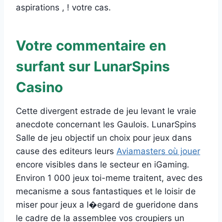
aspirations , ! votre cas.
Votre commentaire en
surfant sur LunarSpins
Casino
Cette divergent estrade de jeu levant le vraie
anecdote concernant les Gaulois. LunarSpins
Salle de jeu objectif un choix pour jeux dans
cause des editeurs leurs
Aviamasters où jouer
encore visibles dans le secteur en iGaming.
Environ 1 000 jeux toi-meme traitent, avec des
mecanisme a sous fantastiques et le loisir de
miser pour jeux a l�egard de gueridone dans
le cadre de la assemblee vos croupiers un