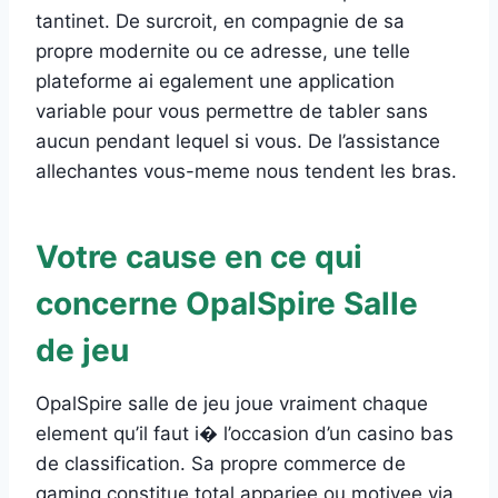
tantinet. De surcroit, en compagnie de sa
propre modernite ou ce adresse, une telle
plateforme ai egalement une application
variable pour vous permettre de tabler sans
aucun pendant lequel si vous. De l’assistance
allechantes vous-meme nous tendent les bras.
Votre cause en ce qui
concerne OpalSpire Salle
de jeu
OpalSpire salle de jeu joue vraiment chaque
element qu’il faut i� l’occasion d’un casino bas
de classification. Sa propre commerce de
gaming constitue total appariee ou motivee via