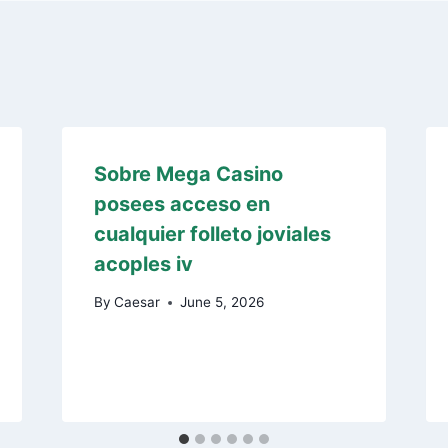
Sobre Mega Casino
posees acceso en
cualquier folleto joviales
acoples iv
By
Caesar
June 5, 2026