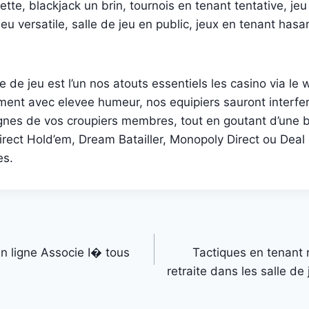
tte, blackjack un brin, tournois en tenant tentative, je
 jeu versatile, salle de jeu en public, jeux en tenant hasa
le de jeu est l’un nos atouts essentiels les casino via le
nt avec elevee humeur, nos equipiers sauront interfe
gnes de vos croupiers membres, tout en goutant d’une b
irect Hold’em, Dream Batailler, Monopoly Direct ou Dea
es.
n ligne Associe I� tous
Tactiques en tenant 
retraite dans les salle de