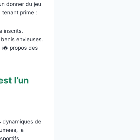
cun donner du jeu
 tenant prime :
 inscrits.
, benis envieuses.
s i� propos des
st l’un
les dynamiques de
tumees, la
sportifs.