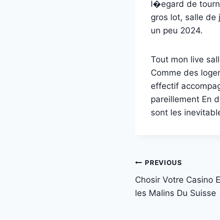
l�egard de tourne
gros lot, salle de
un peu 2024.
Tout mon live sal
Comme des logeme
effectif accompa
pareillement En d
sont les inevitabl
Post
PREVIOUS
Chosir Votre Casino E
navigation
les Malins Du Suisse