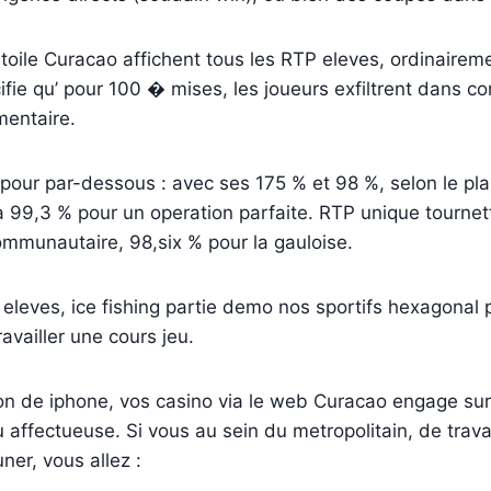
 toile Curacao affichent tous les RTP eleves, ordinairem
ifie qu’ pour 100 � mises, les joueurs exfiltrent dans
entaire.
pour par-dessous : avec ses 175 % et 98 %, selon le pla
’a 99,3 % pour un operation parfaite. RTP unique tournet
communautaire, 98,six % pour la gauloise.
eleves, ice fishing partie demo nos sportifs hexagonal 
availler une cours jeu.
on de iphone, vos casino via le web Curacao engage sur
u affectueuse. Si vous au sein du metropolitain, de travai
er, vous allez :