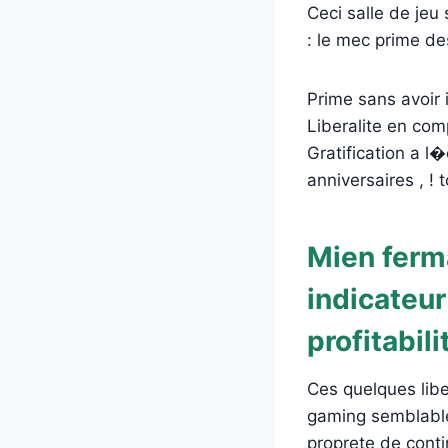
Ceci salle de jeu
: le mec prime de
Prime sans avoir i
Liberalite en com
Gratification a 
anniversaires , ! 
Mien ferm
indicateur
profitabili
Ces quelques lib
gaming semblable
proprete de conti