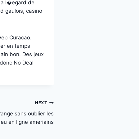
u a l�egard de
rd gaulois, casino
 web Curacao.
rer en temps
ain bon. Des jeux
l donc No Deal
NEXT
range sans oublier les
 jeu en ligne ameriains