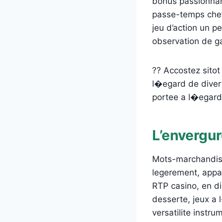
bonus passionnant
passe-temps chef
jeu d’action un p
observation de ga
?? Accostez sitot 
l�egard de diver
portee a l�egard
L’envergur
Mots-marchandise
legerement, appare
RTP casino, en dir
desserte, jeux a 
versatilite instr